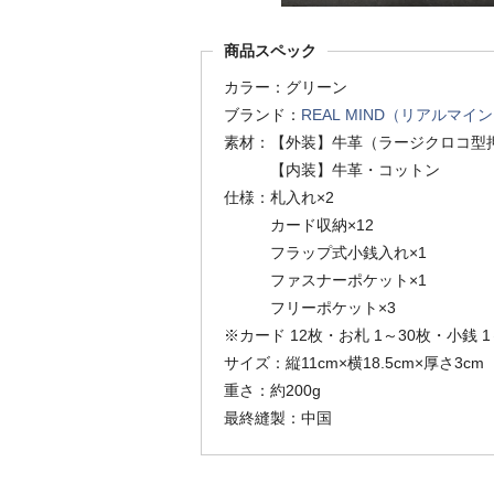
商品スペック
カラー：グリーン
ブランド：
REAL MIND（リアルマイ
素材：【外装】牛革（ラージクロコ型
【内装】牛革・コットン
仕様：札入れ×2
カード収納×12
フラップ式小銭入れ×1
ファスナーポケット×1
フリーポケット×3
※カード 12枚・お札 1～30枚・小銭 1
サイズ：縦11cm×横18.5cm×厚さ3cm
重さ：約200g
最終縫製：中国