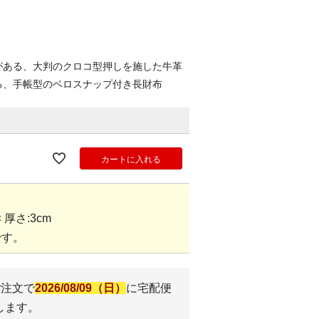
がある、大判のクロコ型押しを施した牛革
る、手帳型のベロスナップ付き長財布
カートに入れる
 × 厚さ:3cm
です。
ご注文で
2026/08/09（日）
に
宅配便
します。