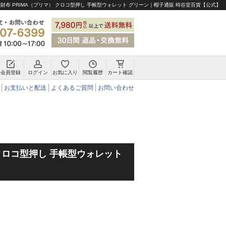
財布 PRIMA（プリマ） クロコ型押し 手帳型ウォレット グリーン｜帽子通販 時谷堂百貨【公式】
会員登録
ログイン
お気に入り
閲覧履歴
カート確認
チロリアンハット・アルペンハット
お支払いと配送
よくあるご質問
お問い合わせ
 クロコ型押し 手帳型ウォレット