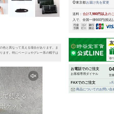
東京都
お届け先を変更
送料：
合計
7,980円以上
の
入で、全国一律660円(税込)
の色と異なって見える場合があります。ま
ります。特にベージュやグレー系の帽子は
0
お電話でのご注文
お客様専用ダイヤル
営業
FAXでのご注文
商品についてのお問い合