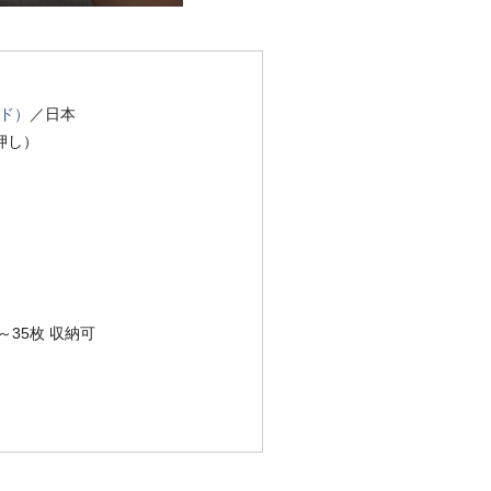
ンド）
／日本
押し）
～35枚 収納可