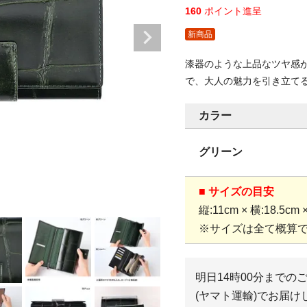
160
ポイント進呈
新商品
漆器のような上品なツヤ感
で、大人の魅力を引き立て
カラー
グリーン
■ サイズの目安
縦:11cm × 横:18.5cm
※サイズは全て概算
明日
14時00分
までの
(ヤマト運輸)
でお届け