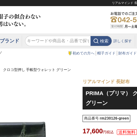
リアルマインド 長
ブランド
検索
詳しく探す
エクアドル
スウェーデン
ウエスタンハット・テンガロンハット
エクアドル
クリスティーズ ロンドン
ノ
初めての方へ
帽子ガイド
財布ガイド
マ） クロコ型押し 手帳型ウォレット グリーン
リアルマインド 長財布
PRIMA（プリマ）
グリーン
商品番号
rm230126-green
17,600
税込