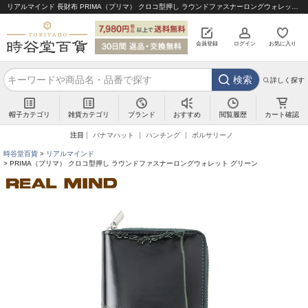
リアルマインド 長財布 PRIMA（プリマ） クロコ型押し ラウンドファスナーロングウォレット グリーン｜帽子通販 時谷堂百貨【公式】
会員登録
ログイン
お気に入り
検索
詳しく探す
帽子カテゴリ
雑貨カテゴリ
ブランド
閲覧履歴
カート確認
おすすめ
注目
パナマハット
ハンチング
ボルサリーノ
時谷堂百貨
リアルマインド
PRIMA（プリマ） クロコ型押し ラウンドファスナーロングウォレット グリーン