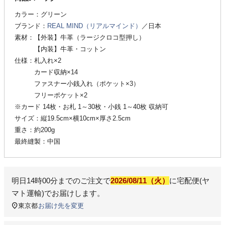
カラー：グリーン
ブランド：
REAL MIND（リアルマインド）
／日本
素材：【外装】牛革（ラージクロコ型押し）
【内装】牛革・コットン
仕様：札入れ×2
カード収納×14
ファスナー小銭入れ（ポケット×3）
フリーポケット×2
※カード 14枚・お札 1～30枚・小銭 1～40枚 収納可
サイズ：縦19.5cm×横10cm×厚さ2.5cm
重さ：約200g
最終縫製：中国
明日
14時00分
までのご注文で
2026/08/11（火）
に
宅配便(ヤ
マト運輸)
でお届けします。
東京都
お届け先を変更