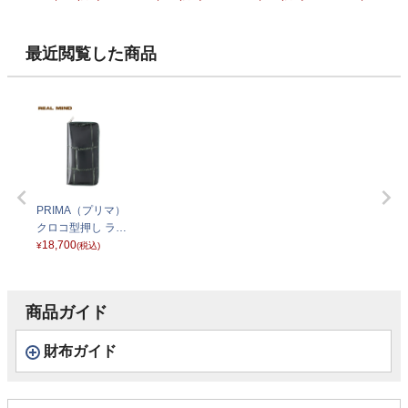
ングウォレット シ
ングウォレット チ
ウォレット グリー
ウォレット 
ルバー
ョコ
ン
ー
最近閲覧した商品
PRIMA（プリマ）
クロコ型押し ラウ
ンドファスナーロ
18,700
¥
(税込)
ングウォレット グ
リーン
商品ガイド
財布ガイド