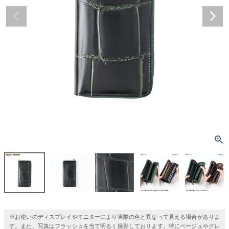
※お使いのディスプレイやモニターにより実際の色と異なって見える場合がありま
す。また、写真はフラッシュを当て明るく撮影しております。特にベージュやグレ