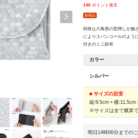
140
ポイント進呈
新商品
特殊な六角形の型押しが施
によりスパンコールのよう
付きのミニ財布
カラー
シルバー
■ サイズの目安
縦:9.5cm × 横:11.5cm
※サイズは全て概算
明日
14時00分
までの