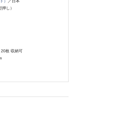
ンド）
／日本
型押し）
～20枚 収納可
m