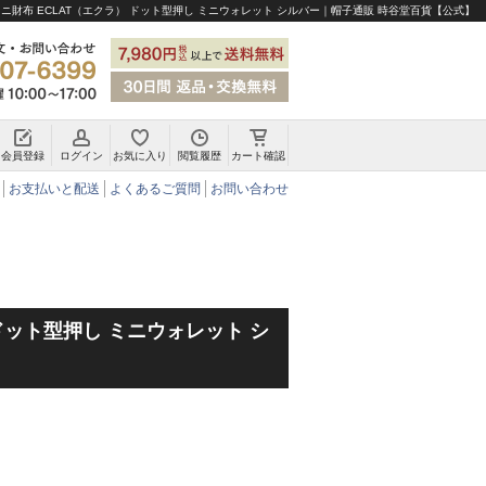
ニ財布 ECLAT（エクラ） ドット型押し ミニウォレット シルバー｜帽子通販 時谷堂百貨【公式】
会員登録
ログイン
お気に入り
閲覧履歴
カート確認
チロリアンハット・アルペンハット
お支払いと配送
よくあるご質問
お問い合わせ
 ドット型押し ミニウォレット シ