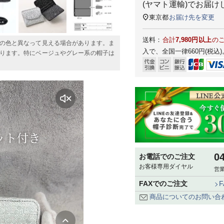
(ヤマト運輸)
でお届け
東京都
お届け先を変更
送料：
合計
7,980円以上
の
の色と異なって見える場合があります。ま
入で、全国一律660円(税込)
ります。特にベージュやグレー系の帽子は
0
お電話でのご注文
お客様専用ダイヤル
営業
FAXでのご注文
商品についてのお問い合