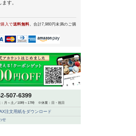
します。
ご購入で
送料無料
。合計7,980円未満のご購
。
42-507-6399
：月～土／10時～17時 ※休業：日・祝日
FAX注文用紙をダウンロード
わせ