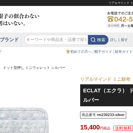
リアルマインド ミ
ブランド
検索
詳しく探す
エクアドル
スウェーデン
ウエスタンハット・テンガロンハット
エクアドル
クリスティーズ ロンドン
ノ
初めての方へ
帽子ガイド
財布ガイド
ラ） ドット型押し ミニウォレット シルバー
リアルマインド ミニ財布
ECLAT（エクラ）
ルバー
商品番号
rm230233-silver
15,400
税込