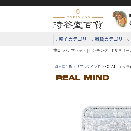
帽子カテゴリ
雑貨カテゴリ
ブラッシュアップハッター ブラー
エクアドル
注目
パナマハット
ハンチング
ボルサリー
時谷堂百貨
リアルマインド
ECLAT（エク