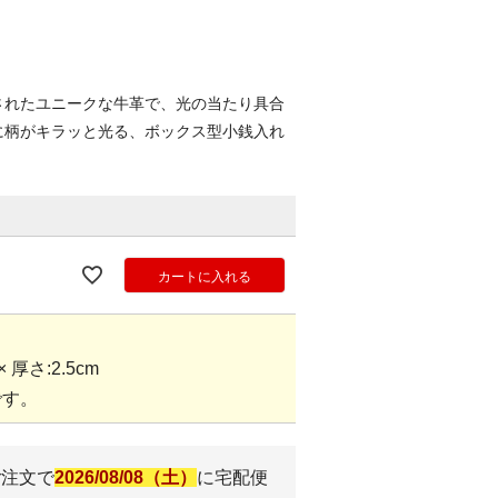
されたユニークな牛革で、光の当たり具合
に柄がキラッと光る、ボックス型小銭入れ
カートに入れる
 × 厚さ:2.5cm
です。
ご注文で
2026/08/08（土）
に
宅配便