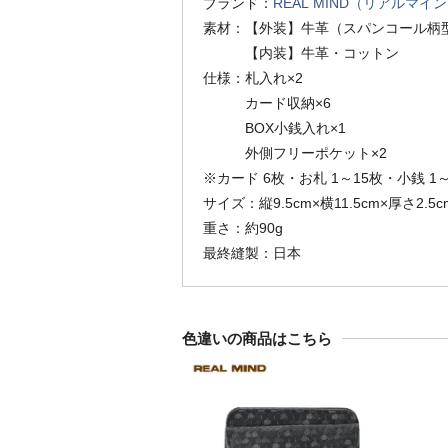
ブランド：
REAL MIND（リアルマイ
素材：【外装】牛革（スパンコール柄
【内装】牛革・コットン
仕様：札入れ×2
カード収納×6
BOX小銭入れ×1
外側フリーポケット×2
※カード 6枚・お札 1～15枚・小銭 1
サイズ：縦9.5cm×横11.5cm×厚さ2.5c
重さ：約90g
最終縫製：日本
色違いの商品はこちら