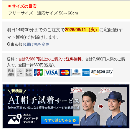
■ サイズの目安
フリーサイズ：適応サイズ 56～60cm
明日
14時00分
までのご注文で
2026/08/11（火）
に
宅配便(ヤ
マト運輸)
でお届けします。
東京都
お届け先を変更
送料：
合計
7,980円以上
のご購入で
送料無料
。合計7,980円未満のご購
入で、全国一律660円(税込)。