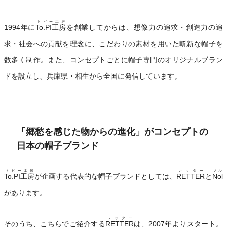
トピー工房
1994年に
To.PI工房
を創業してからは、想像力の追求・創造力の追
求・社会への貢献を理念に、こだわりの素材を用いた斬新な帽子を
数多く制作。また、コンセプトごとに帽子専門のオリジナルブラン
ドを設立し、兵庫県・相生から全国に発信しています。
「郷愁を感じた物からの進化」がコンセプトの
日本の帽子ブランド
トピー工房
レッター
ノル
To.PI工房
が企画する代表的な帽子ブランドとしては、
RETTER
と
Nol
があります。
レッター
そのうち、こちらでご紹介する
RETTER
は、2007年よりスタート。