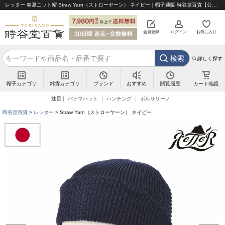
レッター 春夏ニット帽 Straw Yarn（ストローヤーン） ネイビー｜帽子通販 時谷堂百貨【公式】
会員登録
ログイン
お気に入り
検索
詳しく探す
帽子カテゴリ
雑貨カテゴリ
ブランド
閲覧履歴
カート確認
おすすめ
注目
パナマハット
ハンチング
ボルサリーノ
時谷堂百貨
レッター
Straw Yarn（ストローヤーン） ネイビー