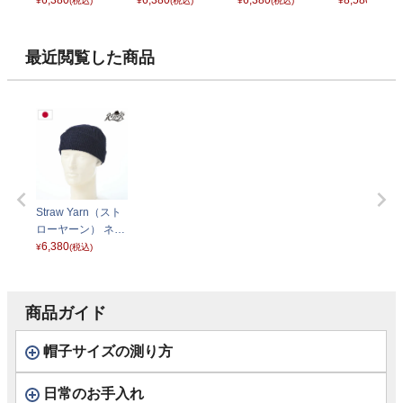
ジュ
6,380
ック
6,380
ン ステップド） ブ
6,380
キャス） イ
8,580
¥
(税込)
¥
(税込)
¥
(税込)
¥
(税込)
ラック
ゴ
最近閲覧した商品
Straw Yarn（スト
ローヤーン） ネイ
ビー
6,380
¥
(税込)
商品ガイド
帽子サイズの測り方
日常のお手入れ