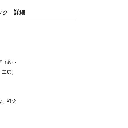
ラック 詳細
市（あい
ー工房）
は、祖父
。