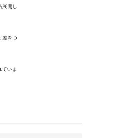
品展開し
と差をつ
れていま