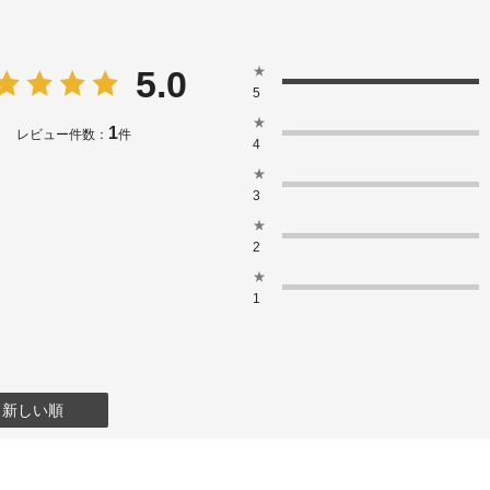
★
5.0
5
★
1
レビュー件数：
件
4
★
3
★
2
★
1
：新しい順