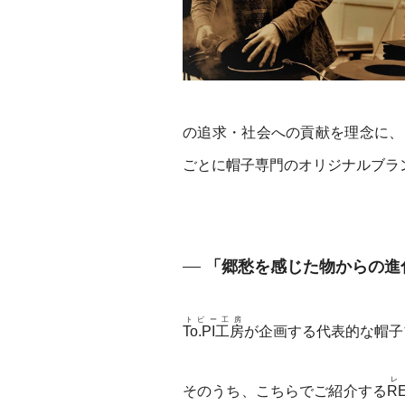
の追求・社会への貢献を理念に、
ごとに帽子専門のオリジナルブラ
「郷愁を感じた物からの進
トピー工房
To.PI工房
が企画する代表的な帽子
レ
そのうち、こちらでご紹介する
R