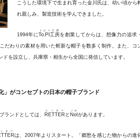
こうした環境下で生まれ育った金川氏は、幼い頃から
れ親しみ、製造技術を学んできました。
トピー工房
1994年に
To.PI工房
を創業してからは、想像力の追求
こだわりの素材を用いた斬新な帽子を数多く制作。また、コ
ンドを設立し、兵庫県・相生から全国に発信しています。
化」がコンセプトの日本の帽子ブランド
レッター
ノル
ブランドとしては、
RETTER
と
Nol
があります。
ッター
ETTER
は、2007年よりスタート。「郷愁を感じた物からの進