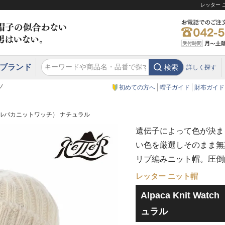
レッター ニ
ブランド
検索
詳しく探す
エクアドル
スウェーデン
ウエスタンハット・テンガロンハット
エクアドル
クリスティーズ ロンドン
ノ
初めての方へ
帽子ガイド
財布ガイド
tch（アルパカニットワッチ） ナチュラル
遺伝子によって色が決ま
い色を厳選しそのまま無
リブ編みニット帽。圧倒
レッター ニット帽
Alpaca Knit W
ュラル