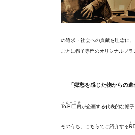
の追求・社会への貢献を理念に、
ごとに帽子専門のオリジナルブラ
「郷愁を感じた物からの進
トピー工房
To.PI工房
が企画する代表的な帽子
レ
そのうち、こちらでご紹介する
R