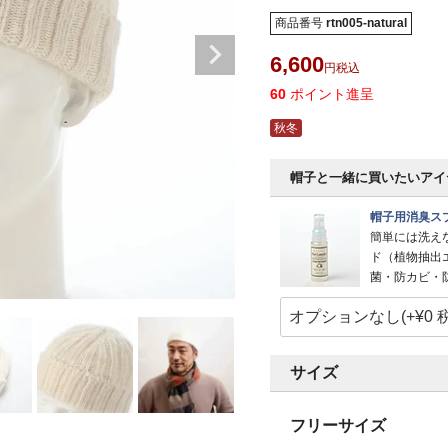
商品番号
rtn005-natural
6,600
税込
60
ポイント進呈
秋冬
帽子と一緒に買いたいアイ
帽子用消臭スプ
簡単には洗え
ド（植物抽出
菌・防カビ・
サイズ
フリーサイズ