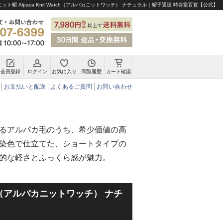
ット帽 Alpaca Knit Watch（アルパカニットワッチ） ナチュラル｜帽子通販 時谷堂百貨【公式】
会員登録
ログイン
お気に入り
閲覧履歴
カート確認
チロリアンハット・アルペンハット
お支払いと配送
よくあるご質問
お問い合わせ
るアルパカ毛のうち、希少価値の高
染色で仕立てた、ショートタイプの
的な軽さとふっくら感が魅力。
atch（アルパカニットワッチ） ナチ