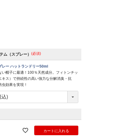
(必須)
テム（スプレー）
レー ハットランドリー50ml
ない帽子に最適！100％天然成分。フィトンチッ
エキス）で持続性の高い強力な分解消臭・抗
防虫効果を実現！
カートに入れる