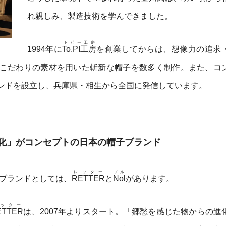
れ親しみ、製造技術を学んできました。
トピー工房
1994年に
To.PI工房
を創業してからは、想像力の追求
こだわりの素材を用いた斬新な帽子を数多く制作。また、コ
ンドを設立し、兵庫県・相生から全国に発信しています。
化」がコンセプトの日本の帽子ブランド
レッター
ノル
ブランドとしては、
RETTER
と
Nol
があります。
ッター
ETTER
は、2007年よりスタート。「郷愁を感じた物からの進