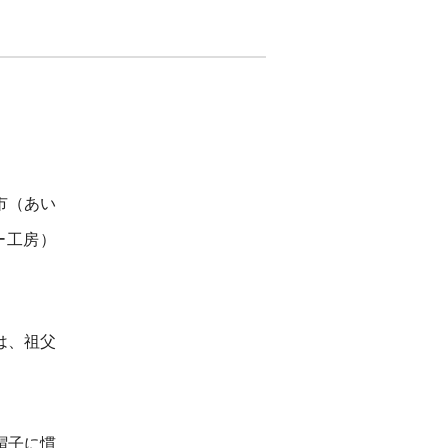
市（あい
ー工房）
は、祖父
。
帽子に慣