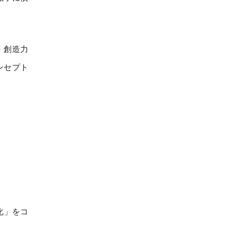
・創造力
ンセプト
化」をコ