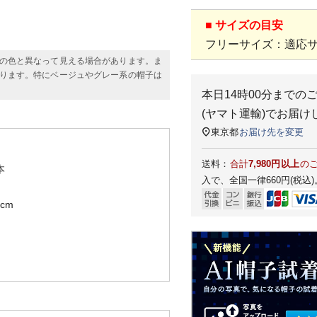
■ サイズの目安
フリーサイズ：適応サイ
の色と異なって見える場合があります。ま
ります。特にベージュやグレー系の帽子は
本日
14時00分
までの
(ヤマト運輸)
でお届け
東京都
お届け先を変更
送料：
合計
7,980円以上
の
本
入で、全国一律660円(税込)
cm