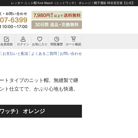
レッター ニット帽 Knit Watch（ニットワッチ） オレンジ｜帽子通販 時谷堂百貨【公式】
会員登録
ログイン
お気に入り
閲覧履歴
カート確認
チロリアンハット・アルペンハット
お支払いと配送
よくあるご質問
お問い合わせ
ートタイプのニット帽。無縫製で継
ント仕立てで、かぶり心地も快適。
ットワッチ） オレンジ