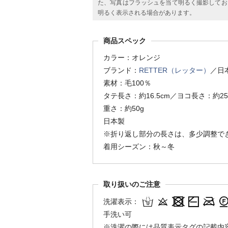
た、写真はフラッシュを当て明るく撮影してお
明るく表示される場合があります。
商品スペック
カラー：オレンジ
ブランド：
RETTER（レッター）
／日
素材：毛100％
タテ長さ：約16.5cm／ヨコ長さ：約25
重さ：約50g
日本製
※折り返し部分の長さは、多少調整で
着用シーズン：秋～冬
取り扱いのご注意
洗濯表示：
手洗い可
※洗濯の際には品質表示タグの記載内