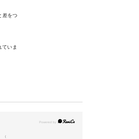
と差をつ
れていま
(