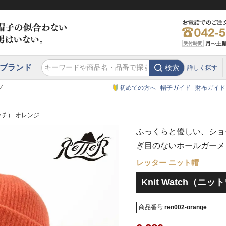
ブランド
検索
詳しく探す
エクアドル
スウェーデン
ウエスタンハット・テンガロンハット
エクアドル
クリスティーズ ロンドン
ノ
初めての方へ
帽子ガイド
財布ガイド
ワッチ） オレンジ
ふっくらと優しい、ショ
ぎ目のないホールガーメ
レッター ニット帽
Knit Watch（ニ
商品番号
ren002-orange