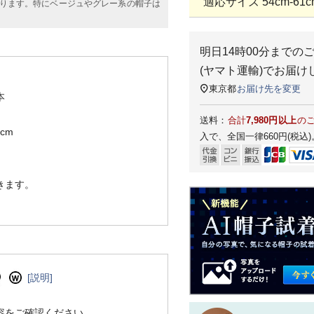
適応サイズ 54cm-61c
ります。特にベージュやグレー系の帽子は
明日
14時00分
までの
(ヤマト運輸)
でお届け
東京都
お届け先を変更
本
送料：
合計
7,980円以上
の
cm
入で、全国一律660円(税込)
きます。
[説明]
容をご確認ください。