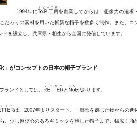
トピー工房
1994年に
To.PI工房
を創業してからは、想像力の追求
こだわりの素材を用いた斬新な帽子を数多く制作。また、コ
ンドを設立し、兵庫県・相生から全国に発信しています。
化」がコンセプトの日本の帽子ブランド
レッター
ノル
ブランドとしては、
RETTER
と
Nol
があります。
ッター
ETTER
は、2007年よりスタート。「郷愁を感じた物からの進
ら、少し遊び心のあるギミックを施した帽子まで、幅広く商