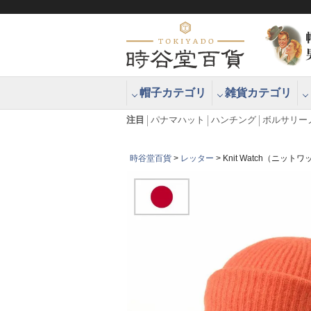
帽子カテゴリ
雑貨カテゴリ
ブラッシュアップハッター ブラー
エクアドル
注目
パナマハット
ハンチング
ボルサリー
時谷堂百貨
レッター
Knit Watch（ニット