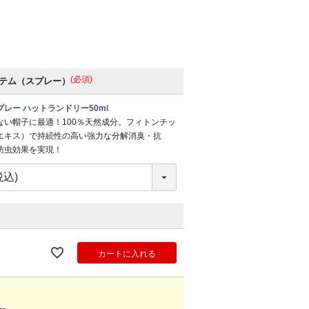
(必須)
テム（スプレー）
レー ハットランドリー50ml
ない帽子に最適！100％天然成分。フィトンチッ
エキス）で持続性の高い強力な分解消臭・抗
防虫効果を実現！
カートに入れる