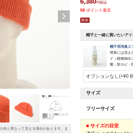
6,380
税込
58
ポイント進呈
秋冬
帽子と一緒に買いたいアイ
帽子用消臭スプ
簡単には洗え
ド（植物抽出
菌・防カビ・
サイズ
フリーサイズ
■ サイズの目安
の色と異なって見える場合があります。ま