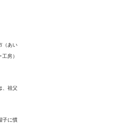
市（あい
ー工房）
は、祖父
。
帽子に慣