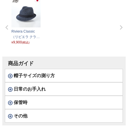
Riviera Classic
（リビエラ クラシ
ック） インディゴ
9,900
¥
(税込)
商品ガイド
帽子サイズの測り方
日常のお手入れ
保管時
その他