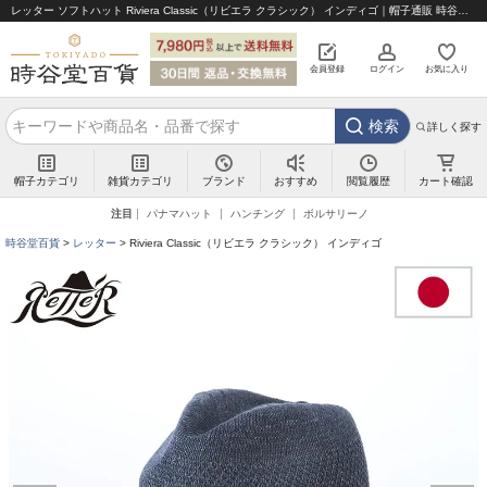
レッター ソフトハット Riviera Classic（リビエラ クラシック） インディゴ｜帽子通販 時谷堂百貨【公式】
会員登録
ログイン
お気に入り
検索
詳しく探す
帽子カテゴリ
雑貨カテゴリ
ブランド
閲覧履歴
カート確認
おすすめ
注目
パナマハット
ハンチング
ボルサリーノ
時谷堂百貨
レッター
Riviera Classic（リビエラ クラシック） インディゴ