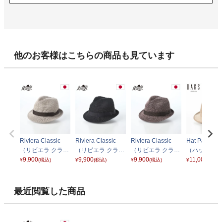
他のお客様はこちらの商品も見ています
Riviera Classic
Riviera Classic
Riviera Classic
Hat Patchwo
（リビエラ クラシ
（リビエラ クラシ
（リビエラ クラシ
（ハット パ
ック） ナチュラル
9,900
ック） ブラック
9,900
ック） ブラウン
9,900
ーク） D176
11,000
¥
(税込)
¥
(税込)
¥
(税込)
¥
(税込)
ージュ
最近閲覧した商品