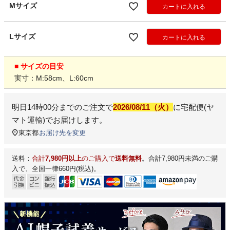
Mサイズ
カートに入れる
Lサイズ
カートに入れる
■ サイズの目安
実寸：M:58cm、L:60cm
明日
14時00分
までのご注文で
2026/08/11（火）
に
宅配便(ヤ
マト運輸)
でお届けします。
東京都
お届け先を変更
送料：
合計
7,980円以上
のご購入で
送料無料
。合計7,980円未満のご購
入で、全国一律660円(税込)。