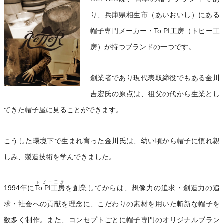
り、兵庫県相生市（あいおいし）にある
帽子専門メーカー・To.PI工房（トピー工
房）が持つブランドの一つです。
創業者であり現代表取締役でもある金川
吉宏氏の原点は、祖父の代から生業とし
てきた帽子屋に見ることができます。
こうした環境下で生まれ育った金川氏は、幼い頃から帽子に慣れ親
しみ、製造技術を学んできました。
トピー工房
1994年に
To.PI工房
を創業してからは、想像力の追求・創造力の追
求・社会への貢献を理念に、こだわりの素材を用いた斬新な帽子を
数多く制作。また、コンセプトごとに帽子専門のオリジナルブラン