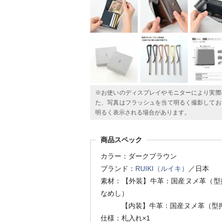
※お使いのディスプレイやモニターにより実際
た、写真はフラッシュを当て明るく撮影してお
明るく表示される場合があります。
商品スペック
カラー：ダークブラウン
ブランド：
RUIKI（ルイキ）
／日本
素材：【外装】牛革：国産ヌメ革（型
なめし）
【内装】牛革：国産ヌメ革（型押
仕様：札入れ×1