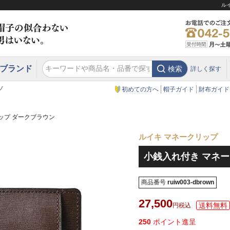
ル
ブランド
検索
詳しく探す
エクアドル
スウェーデン
ウエスタンハット・テンガロンハット
エクアドル
クリスティーズ ロンドン
ノ
初めての方へ
帽子ガイド
財布ガイド
ップ ダークブラウン
ルイキ マネークリップ
小銭入れ付き マネー
商品番号
ruiw003-dbrown
27,500
税込
250
ポイント進呈