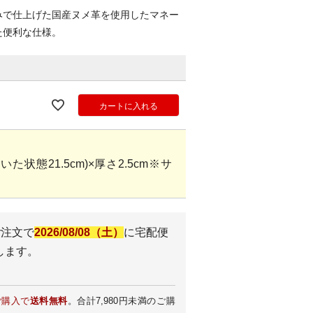
みで仕上げた国産ヌメ革を使用したマネー
た便利な仕様。
カートに入れる
(開いた状態21.5cm)×厚さ2.5cm※サ
。
ご注文で
2026/08/08（土）
に
宅配便
します。
ご購入で
送料無料
。合計7,980円未満のご購