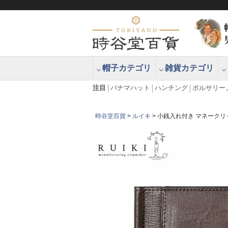
帽子カテゴリ
雑貨カテゴリ
ブラッシュアップハッター ブラー
エクアドル
注目
パナマハット
ハンチング
ボルサリー
時谷堂百貨
ルイキ
小銭入れ付き マネークリ