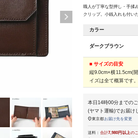
職人が丁寧な型押し・手揉
クリップ。小銭入れも付い
カラー
ダークブラウン
■ サイズの目安
縦9.0cm×横11.5cm
イズは全て概算です
本日
14時00分
までの
(ヤマト運輸)
でお届け
東京都
お届け先を変更
送料：
合計
7,980円以上
の