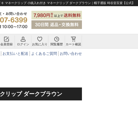
イキ マネークリップ 小銭入れ付き マネークリップ ダークブラウン｜帽子通販 時谷堂百貨【公式】
会員登録
ログイン
お気に入り
閲覧履歴
カート確認
チロリアンハット・アルペンハット
お支払いと配送
よくあるご質問
お問い合わせ
クリップ ダークブラウン