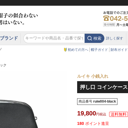
ブランド
検索
詳しく探す
エクアドル
スウェーデン
ウエスタンハット・テンガロンハット
エクアドル
クリスティーズ ロンドン
ノ
初めての方へ
帽子ガイド
財布ガイド
ラック
ルイキ 小銭入れ
押し口 コインケース
商品番号
ruiw004-black
19,800
税込
180
ポイント進呈