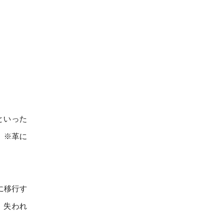
といった
。※革に
に移行す
、失われ