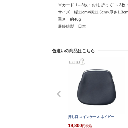
※カード 1～3枚・お札 折って1～3枚
サイズ：縦11cm×横11.5cm×厚さ1.3c
重さ：約46g
最終縫製：日本
色違いの商品はこちら
押し口 コインケース ネイビー
19,800
税込