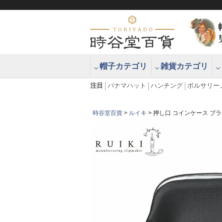
帽子カテゴリ
雑貨カテゴリ
ブラッシュアップハッター ブラー
エクアドル
注目
パナマハット
ハンチング
ボルサリー
時谷堂百貨
ルイキ
押し口 コインケース ブ