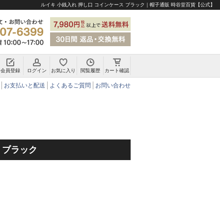
ルイキ 小銭入れ 押し口 コインケース ブラック｜帽子通販 時谷堂百貨【公式】
会員登録
ログイン
お気に入り
閲覧履歴
カート確認
チロリアンハット・アルペンハット
お支払いと配送
よくあるご質問
お問い合わせ
 ブラック