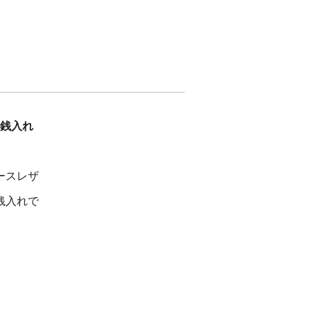
小銭入れ
ースレザ
銭入れで