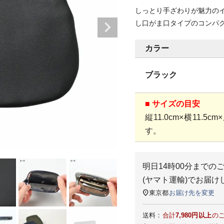
しっとり手ざわりが魅力の
し口がま口タイプのコンパ
カラー
ブラック
■ サイズの目安
縦11.0cm×横11.
す。
明日
14時00分
までの
(ヤマト運輸)
でお届け
東京都
お届け先を変更
送料：
合計
7,980円以上
の