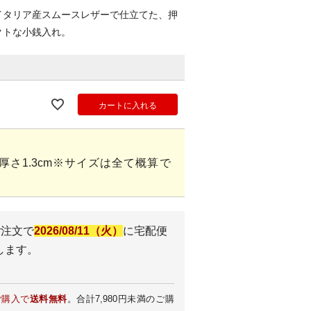
イタリア産スムースレザーで仕立てた、押
クトな小銭入れ。
カートに入れる
5cm×厚さ1.3cm※サイズは全て概算で
ご注文で
2026/08/11（火）
に
宅配便
します。
ご購入で
送料無料
。合計7,980円未満のご購