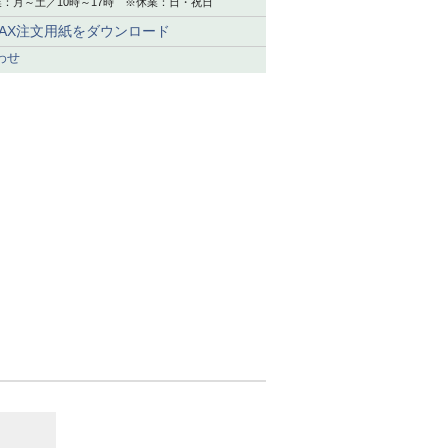
：月～土／10時～17時 ※休業：日・祝日
FAX注文用紙をダウンロード
わせ