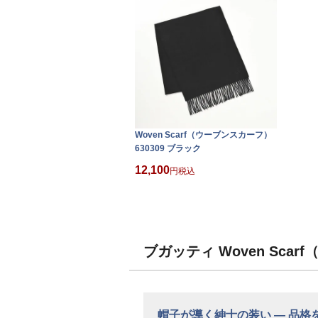
Woven Scarf（ウーブンスカーフ）
630309 ブラック
12,100
税込
ブガッティ Woven Scar
帽子が導く紳士の装い ― 品