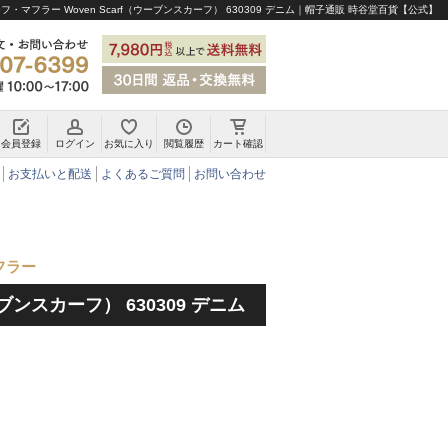
フ・マフラー Woven Scarf（ウーブンスカーフ） 630309 デニム｜帽子通販 時谷堂百貨【公式】
会員登録
ログイン
お気に入り
閲覧履歴
カート確認
チロリアンハット・アルペンハット
お支払いと配送
よくあるご質問
お問い合わせ
フラー
ーブンスカーフ） 630309 デニム