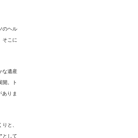
ツのヘル
、そこに
かな遺産
展開。ト
がありま
くりと、
アとして