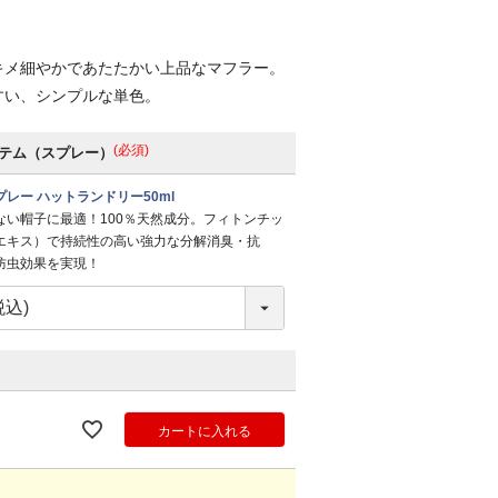
キメ細やかであたたかい上品なマフラー。
すい、シンプルな単色。
(必須)
テム（スプレー）
レー ハットランドリー50ml
ない帽子に最適！100％天然成分。フィトンチッ
エキス）で持続性の高い強力な分解消臭・抗
防虫効果を実現！
カートに入れる