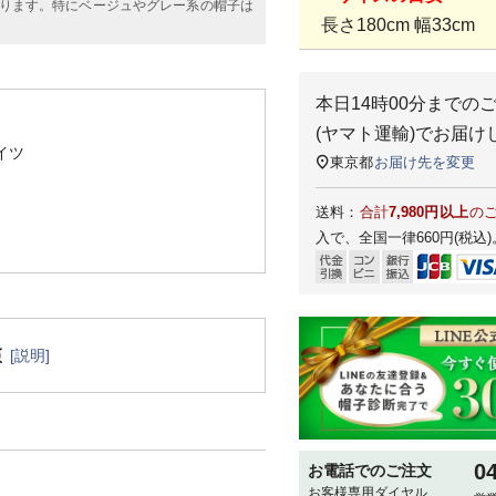
ります。特にベージュやグレー系の帽子は
長さ180cm 幅33cm
本日
14時00分
までの
(ヤマト運輸)
でお届け
イツ
東京都
お届け先を変更
送料：
合計
7,980円以上
の
入で、全国一律660円(税込)
[説明]
0
お電話でのご注文
お客様専用ダイヤル