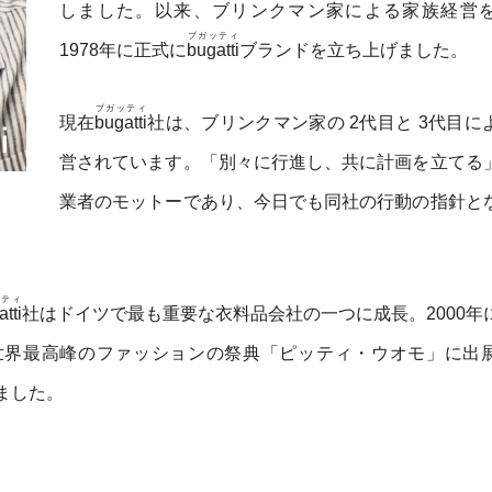
しました。以来、ブリンクマン家による家族経営
ブガッティ
1978年に正式に
bugatti
ブランドを立ち上げました。
ブガッティ
現在
bugatti
社は、ブリンクマン家の 2代目と 3代目に
営されています。「別々に行進し、共に計画を立てる
業者のモットーであり、今日でも同社の行動の指針と
ッティ
tti
社はドイツで最も重要な衣料品会社の一つに成長。2000年
世界最高峰のファッションの祭典「ピッティ・ウオモ」に出
ました。