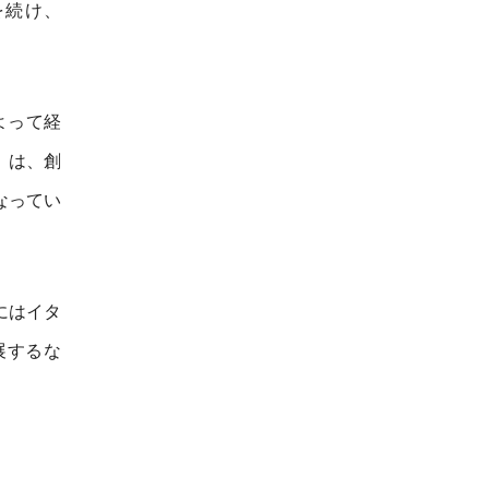
を続け、
よって経
」は、創
なってい
にはイタ
展するな