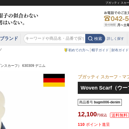
ブガッティ スカー
ブランド
検索
詳しく探す
エクアドル
スウェーデン
ウエスタンハット・テンガロンハット
エクアドル
クリスティーズ ロンドン
ノ
初めての方へ
帽子ガイド
財布ガイド
ーブンスカーフ） 630309 デニム
ブガッティ スカーフ・マ
Woven Scarf（ウ
商品番号
bugm006-denim
12,100
税込
110
ポイント進呈