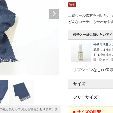
秋冬
上質ウール素材を用いた、
どんなコーデにも合わせや
帽子と一緒に買いたいアイ
帽子用消臭スプ
簡単には洗え
ド（植物抽出
菌・防カビ・
サイズ
フリーサイズ
の色と異なって見える場合があります。ま
■ サイズの目安