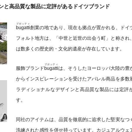
ンと高品質な製品に定評があるドイツブランド
ブガッティ
bugatti
創業の地であり、現在も拠点が置かれる、ドイ
フォルト地方は、「中世と近世の出会う町」と称され
は数多くの歴史的・文化的遺産が存在しています。
ブガッティ
服飾ブランド
bugatti
は、そうしたヨーロッパ大陸の豊
からインスピレーションを受けたアパレル商品を多数
ラディショナルなデザインと高品質な製品には定評
す。
同社のアイテムは、品質を徹底的に追求した堅実なつ
洗練された感性を併せ持っています。カジュアルウェ