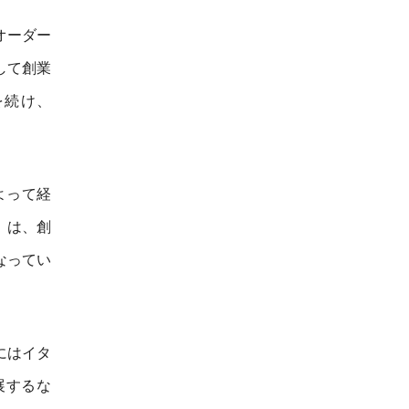
オーダー
して創業
を続け、
よって経
」は、創
なってい
にはイタ
展するな