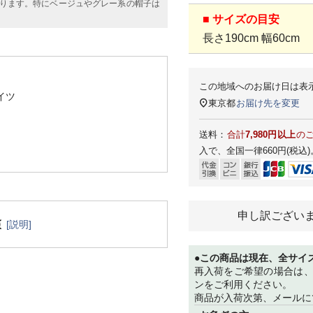
ります。特にベージュやグレー系の帽子は
■ サイズの目安
長さ190cm 幅60cm
この地域へのお届け日は表
イツ
東京都
お届け先を変更
送料：
合計
7,980円以上
の
入で、全国一律660円(税込)
申し訳ござい
[説明]
●この商品は現在、全サイ
再入荷をご希望の場合は
ンをご利用ください。
商品が入荷次第、メールに