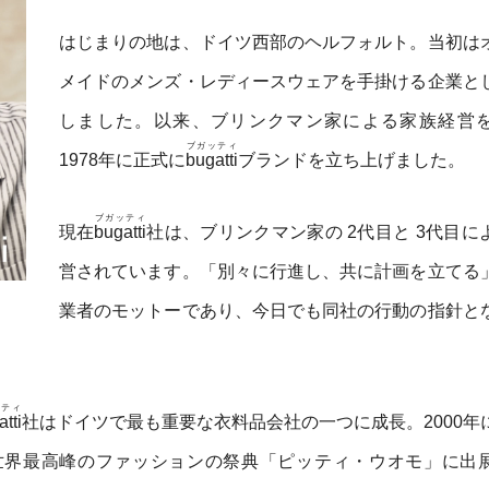
はじまりの地は、ドイツ西部のヘルフォルト。当初は
メイドのメンズ・レディースウェアを手掛ける企業と
しました。以来、ブリンクマン家による家族経営
ブガッティ
1978年に正式に
bugatti
ブランドを立ち上げました。
ブガッティ
現在
bugatti
社は、ブリンクマン家の 2代目と 3代目に
営されています。「別々に行進し、共に計画を立てる
業者のモットーであり、今日でも同社の行動の指針と
ッティ
tti
社はドイツで最も重要な衣料品会社の一つに成長。2000年
世界最高峰のファッションの祭典「ピッティ・ウオモ」に出