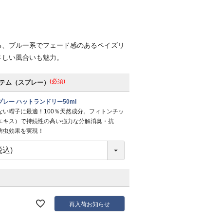
る、ブルー系でフェード感のあるペイズリ
さしい風合いも魅力。
(必須)
テム（スプレー）
レー ハットランドリー50ml
ない帽子に最適！100％天然成分。フィトンチッ
エキス）で持続性の高い強力な分解消臭・抗
防虫効果を実現！
再入荷お知らせ