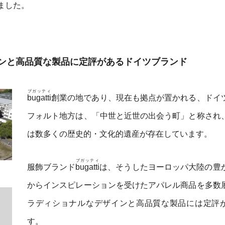
ました。
ンと高品質な製品に定評があるドイツブランド
ブガッティ
bugatti
創業の地であり、現在も拠点が置かれる、ドイ
フォルト地方は、「中世と近世の出会う町」と称され
は数多くの歴史的・文化的遺産が存在しています。
ブガッティ
服飾ブランド
bugatti
は、そうしたヨーロッパ大陸の豊
からインスピレーションを受けたアパレル商品を多数
ラディショナルなデザインと高品質な製品には定評
す。