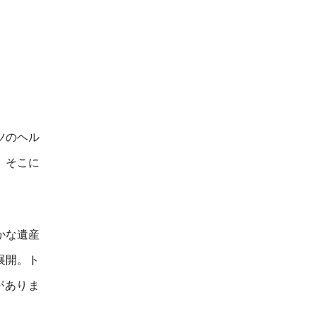
ツのヘル
、そこに
かな遺産
展開。ト
がありま