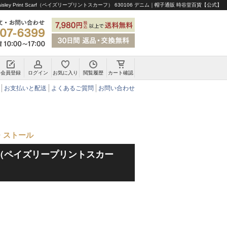
ley Print Scarf（ペイズリープリントスカーフ） 630106 デニム｜帽子通販 時谷堂百貨【公式】
会員登録
ログイン
お気に入り
閲覧履歴
カート確認
チロリアンハット・アルペンハット
お支払いと配送
よくあるご質問
お問い合わせ
・ストール
 Scarf（ペイズリープリントスカー