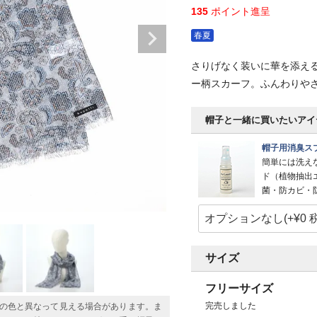
135
ポイント進呈
春夏
さりげなく装いに華を添え
ー柄スカーフ。ふんわりや
帽子と一緒に買いたいアイ
帽子用消臭スプ
簡単には洗え
ド（植物抽出
菌・防カビ・
サイズ
フリーサイズ
完売しました
の色と異なって見える場合があります。ま