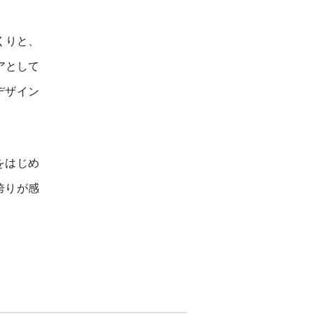
くりと、
アとして
デザイン
をはじめ
誇りが感