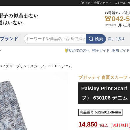
ブガッティ 春夏スカーフ・ストール Pais
ブランド
検索
詳しく探す
エクアドル
スウェーデン
ウエスタンハット・テンガロンハット
エクアドル
クリスティーズ ロンドン
ノ
初めての方へ
帽子ガイド
財布ガイド
Scarf（ペイズリープリントスカーフ） 630106 デニム
ブガッティ 春夏スカーフ
Paisley Print
フ） 630106 デニム
商品番号
bugm011-denim
14,850
税込