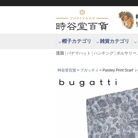
帽子カテゴリ
雑貨カテゴリ
ブラッシュアップハッター ブラー
エクアドル
注目
パナマハット
ハンチング
ボルサリー
時谷堂百貨
ブガッティ
Paisley Print 