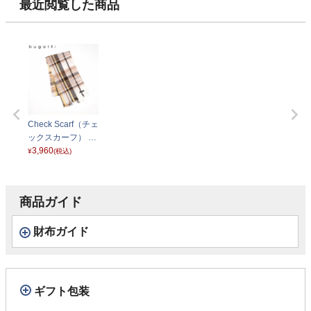
最近閲覧した商品
Check Scarf（チェ
ックスカーフ） 63
0324 ナチュラル
3,960
¥
(税込)
商品ガイド
財布ガイド
ギフト包装