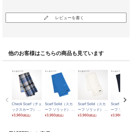
レビューを書く
他のお客様はこちらの商品も見ています
Check Scarf（チェ
Scarf Solid（スカ
Scarf Solid（スカ
Scarf Soli
ックスカーフ） 63
ーフ ソリッド） 6
ーフ ソリッド） 6
ーフ ソリッド
0324 デニム
3,960
30323 デニム
3,960
30323 ホワイト
3,960
30323 ネイ
3,960
¥
(税込)
¥
(税込)
¥
(税込)
¥
(税込)