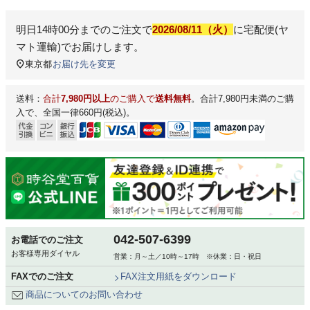
明日
14時00分
までのご注文で
2026/08/11（火）
に
宅配便(ヤ
マト運輸)
でお届けします。
東京都
お届け先を変更
送料：
合計
7,980円以上
のご購入で
送料無料
。合計7,980円未満のご購
入で、全国一律660円(税込)。
042-507-6399
お電話でのご注文
お客様専用ダイヤル
営業：月～土／10時～17時 ※休業：日・祝日
FAXでのご注文
FAX注文用紙をダウンロード
商品についてのお問い合わせ