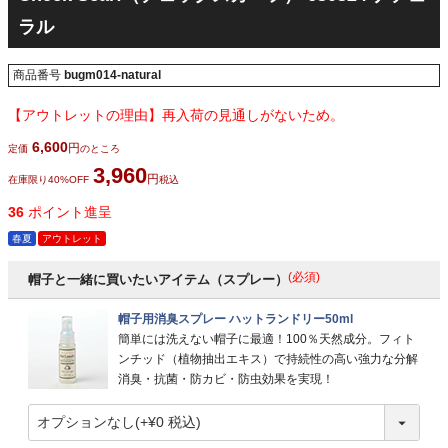
ラル
商品番号
bugm014-natural
【アウトレットの理由】再入荷の見通しがないため。
6,600
定価
のところ
3,960
在庫限り40%OFF
税込
36
ポイント進呈
春夏
アウトレット
(必須)
帽子と一緒に買いたいアイテム（スプレー）
帽子用消臭スプレー ハットランドリー50ml
簡単には洗えない帽子に最適！100％天然成分。フィト
ンチッド（植物抽出エキス）で持続性の高い強力な分解
消臭・抗菌・防カビ・防虫効果を実現！