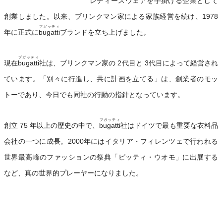
レディースウェアを手掛ける企業として
創業しました。以来、ブリンクマン家による家族経営を続け、1978
ブガッティ
年に正式に
bugatti
ブランドを立ち上げました。
ブガッティ
現在
bugatti
社は、ブリンクマン家の 2代目と 3代目によって経営され
ています。「別々に行進し、共に計画を立てる」は、創業者のモッ
トーであり、今日でも同社の行動の指針となっています。
ブガッティ
創立 75 年以上の歴史の中で、
bugatti
社はドイツで最も重要な衣料品
会社の一つに成長。2000年にはイタリア・フィレンツェで行われる
世界最高峰のファッションの祭典「ピッティ・ウオモ」に出展する
など、真の世界的プレーヤーになりました。