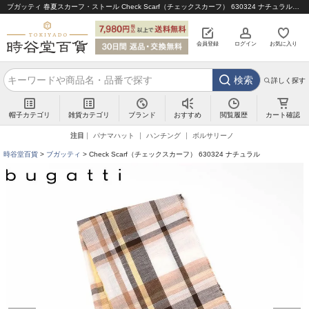
ブガッティ 春夏スカーフ・ストール Check Scarf（チェックスカーフ） 630324 ナチュラル｜帽子通販 時谷堂百貨【公式】
会員登録
ログイン
お気に入り
検索
詳しく探す
帽子カテゴリ
雑貨カテゴリ
ブランド
閲覧履歴
カート確認
おすすめ
注目
パナマハット
ハンチング
ボルサリーノ
時谷堂百貨
ブガッティ
Check Scarf（チェックスカーフ） 630324 ナチュラル