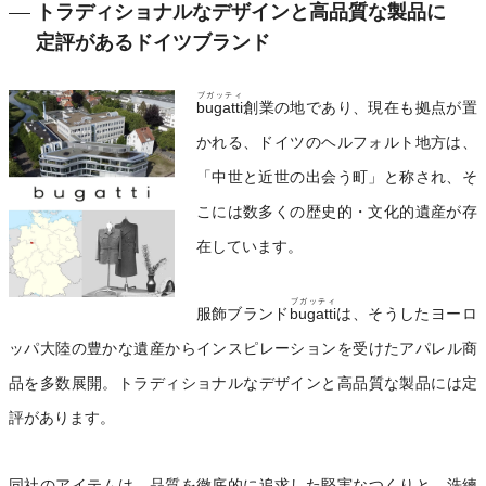
トラディショナルなデザインと高品質な製品に
定評があるドイツブランド
ブガッティ
bugatti
創業の地であり、現在も拠点が置
かれる、ドイツのヘルフォルト地方は、
「中世と近世の出会う町」と称され、そ
こには数多くの歴史的・文化的遺産が存
在しています。
ブガッティ
服飾ブランド
bugatti
は、そうしたヨーロ
ッパ大陸の豊かな遺産からインスピレーションを受けたアパレル商
品を多数展開。トラディショナルなデザインと高品質な製品には定
評があります。
同社のアイテムは、品質を徹底的に追求した堅実なつくりと、洗練