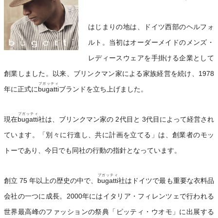
はじまりの地は、ドイツ西部のヘルフォ
ルト。当初はオーダーメイドのメンズ・
レディースウェアを手掛ける企業として
創業しました。以来、ブリンクマン家による家族経営を続け、1978
ブガッティ
年に正式に
bugatti
ブランドを立ち上げました。
ブガッティ
現在
bugatti
社は、ブリンクマン家の 2代目と 3代目によって経営され
ています。「別々に行進し、共に計画を立てる」は、創業者のモッ
トーであり、今日でも同社の行動の指針となっています。
ブガッティ
創立 75 年以上の歴史の中で、
bugatti
社はドイツで最も重要な衣料品
会社の一つに成長。2000年にはイタリア・フィレンツェで行われる
世界最高峰のファッションの祭典「ピッティ・ウオモ」に出展する