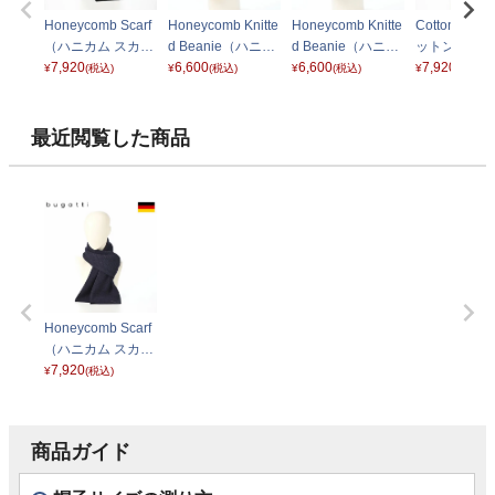
Honeycomb Scarf
Honeycomb Knitte
Honeycomb Knitte
Cotton Scar
（ハニカム スカー
d Beanie（ハニカ
d Beanie（ハニカ
ットンスカー
フ） 630208 チャ
7,920
ム ニットビーニ
6,600
ム ニットビーニ
6,600
630337 ネ
7,920
¥
(税込)
¥
(税込)
¥
(税込)
¥
(税込)
コール
ー） 629316 ネイ
ー） 629316 チャ
ビー
コール
最近閲覧した商品
Honeycomb Scarf
（ハニカム スカー
フ） 630208 ネイ
7,920
¥
(税込)
ビー
商品ガイド