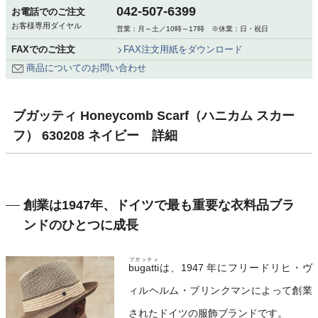
042-507-6399
お電話でのご注文
お客様専用ダイヤル
営業：月～土／10時～17時 ※休業：日・祝日
FAXでのご注文
FAX注文用紙をダウンロード
商品についてのお問い合わせ
ブガッティ Honeycomb Scarf（ハニカム スカー
フ） 630208 ネイビー 詳細
創業は1947年、ドイツで最も重要な衣料品ブラ
ンドのひとつに成長
ブガッティ
bugatti
は、1947 年にフリードリヒ・ヴ
ィルヘルム・ブリンクマンによって創業
されたドイツの服飾ブランドです。