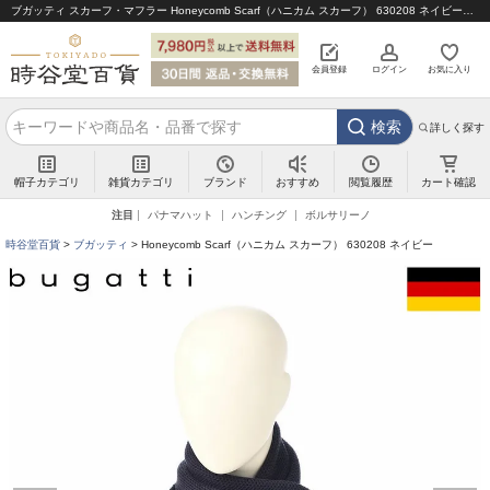
ブガッティ スカーフ・マフラー Honeycomb Scarf（ハニカム スカーフ） 630208 ネイビー｜帽子通販 時谷堂百貨【公式】
会員登録
ログイン
お気に入り
検索
詳しく探す
帽子カテゴリ
雑貨カテゴリ
ブランド
閲覧履歴
カート確認
おすすめ
注目
パナマハット
ハンチング
ボルサリーノ
時谷堂百貨
ブガッティ
Honeycomb Scarf（ハニカム スカーフ） 630208 ネイビー