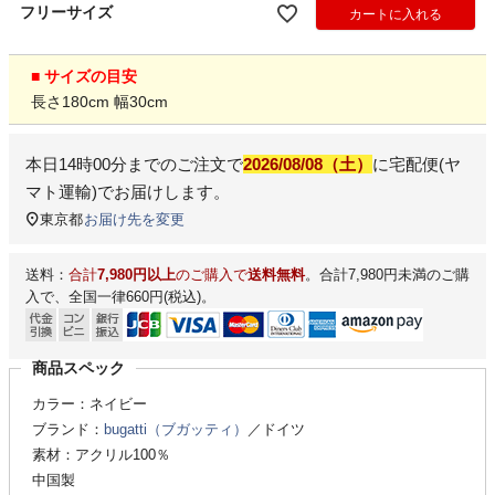
フリーサイズ
カートに入れる
■ サイズの目安
長さ180cm 幅30cm
本日
14時00分
までのご注文で
2026/08/08（土）
に
宅配便(ヤ
マト運輸)
でお届けします。
東京都
お届け先を変更
送料：
合計
7,980円以上
のご購入で
送料無料
。合計7,980円未満のご購
入で、全国一律660円(税込)。
商品スペック
カラー：ネイビー
ブランド：
bugatti（ブガッティ）
／ドイツ
素材：アクリル100％
中国製