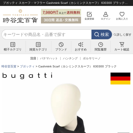
ブガッティ スカーフ・マフラー Cashmink Scarf（カシミンクスカーフ） 630300 ブラック｜帽子通販 時谷堂百貨【公式】
会員登録
ログイン
お気に入り
検索
詳しく探す
帽子カテゴリ
雑貨カテゴリ
ブランド
閲覧履歴
カート確認
おすすめ
注目
パナマハット
ハンチング
ボルサリーノ
時谷堂百貨
ブガッティ
Cashmink Scarf（カシミンクスカーフ） 630300 ブラック