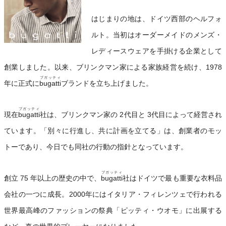
はじまりの地は、ドイツ西部のヘルフォ
ルト。当初はオーダーメイドのメンズ・
レディースウェアを手掛ける企業として
創業しました。以来、ブリンクマン家による家族経営を続け、1978
ブガッティ
年に正式に
bugatti
ブランドを立ち上げました。
ブガッティ
現在
bugatti
社は、ブリンクマン家の 2代目と 3代目によって経営され
ています。「別々に行進し、共に計画を立てる」は、創業者のモッ
トーであり、今日でも同社の行動の指針となっています。
ブガッティ
創立 75 年以上の歴史の中で、
bugatti
社はドイツで最も重要な衣料品
会社の一つに成長。2000年にはイタリア・フィレンツェで行われる
世界最高峰のファッションの祭典「ピッティ・ウオモ」に出展する