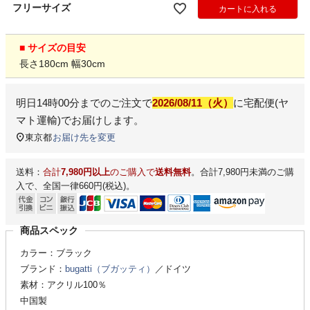
フリーサイズ
カートに入れる
■ サイズの目安
長さ180cm 幅30cm
明日
14時00分
までのご注文で
2026/08/11（火）
に
宅配便(ヤ
マト運輸)
でお届けします。
東京都
お届け先を変更
送料：
合計
7,980円以上
のご購入で
送料無料
。合計7,980円未満のご購
入で、全国一律660円(税込)。
商品スペック
カラー：ブラック
ブランド：
bugatti（ブガッティ）
／ドイツ
素材：アクリル100％
中国製