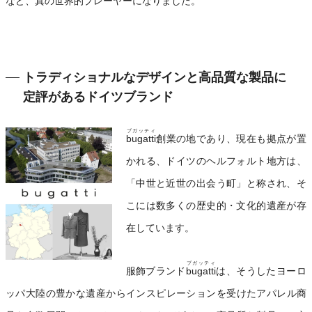
など、真の世界的プレーヤーになりました。
トラディショナルなデザインと高品質な製品に
定評があるドイツブランド
ブガッティ
bugatti
創業の地であり、現在も拠点が置
かれる、ドイツのヘルフォルト地方は、
「中世と近世の出会う町」と称され、そ
こには数多くの歴史的・文化的遺産が存
在しています。
ブガッティ
服飾ブランド
bugatti
は、そうしたヨーロ
ッパ大陸の豊かな遺産からインスピレーションを受けたアパレル商