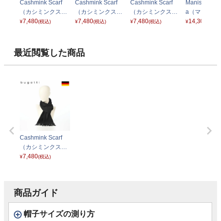
Cashmink Scarf
Cashmink Scarf
Cashmink Scarf
Manish Flan
（カシミンクスカ
（カシミンクスカ
（カシミンクスカ
a（マニッシ
ーフ） 630300 グ
7,480
ーフ） 630300 ネ
7,480
ーフ） 630300 デ
7,480
ランネラーナ
14,300
¥
(税込)
¥
(税込)
¥
(税込)
¥
(税込)
レー
イビー
ニム
3728 ブル
ー
最近閲覧した商品
Cashmink Scarf
（カシミンクスカ
ーフ） 630300 ブ
7,480
¥
(税込)
ラック
商品ガイド
帽子サイズの測り方