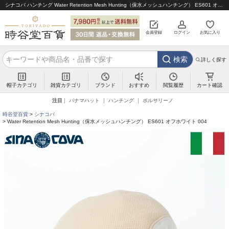
シナコバ ハンチング Water Retention Mesh Hunting（保水メッシュハンチング） ES601 オフホワイト 004｜帽子通販 時谷堂百貨【公式】
会員登録
ログイン
お気に入り
検索
詳しく探す
帽子カテゴリ
雑貨カテゴリ
ブランド
閲覧履歴
カート確認
おすすめ
注目
パナマハット
ハンチング
ボルサリーノ
時谷堂百貨
シナコバ
Water Retention Mesh Hunting（保水メッシュハンチング） ES601 オフホワイト 004