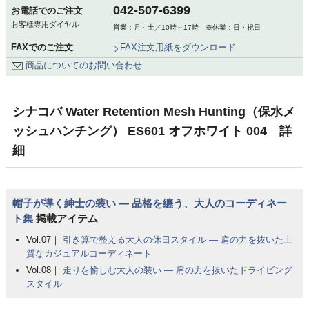
042-507-6399
お電話でのご注文
お客様専用ダイヤル
営業：月～土／10時～17時 ※休業：日・祝日
FAXでのご注文
FAX注文用紙をダウンロード
商品についてのお問い合わせ
シナコバ Water Retention Mesh Hunting（保水メ
ッシュハンチング） ES601 オフホワイト 004 詳
細
帽子が導く紳士の装い ― 品格を纏う、大人のコーディネー
ト集
掲載アイテム
Vol.07｜
引き算で整える大人の休日スタイル ― 肩の力を抜いた上
質なカジュアルコーディネート
Vol.08｜
走りを愉しむ大人の装い ― 肩の力を抜いたドライビング
スタイル