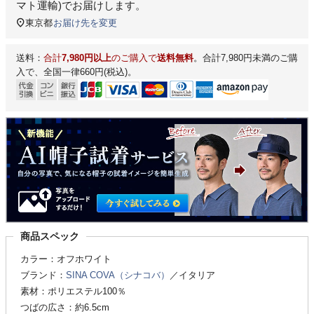
マト運輸)
でお届けします。
東京都
お届け先を変更
送料：
合計
7,980円以上
のご購入で
送料無料
。合計7,980円未満のご購
入で、全国一律660円(税込)。
商品スペック
カラー：オフホワイト
ブランド：
SINA COVA（シナコバ）
／イタリア
素材：ポリエステル100％
つばの広さ：約6.5cm