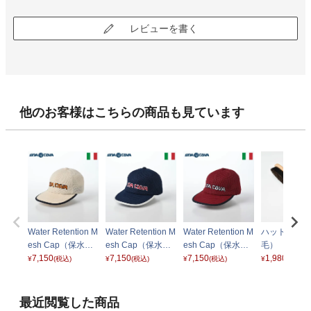
レビューを書く
他のお客様はこちらの商品も見ています
Water Retention M
Water Retention M
Water Retention M
ハットブラシ
esh Cap（保水メ
esh Cap（保水メ
esh Cap（保水メ
毛）
ッシュキャップ）
7,150
ッシュキャップ）
7,150
ッシュキャップ）
7,150
1,980
¥
(税込)
¥
(税込)
¥
(税込)
¥
(税込)
ES599 オフホワイ
ES599 ネイビー 0
ES599 ワイン 023
ト 004
13
最近閲覧した商品