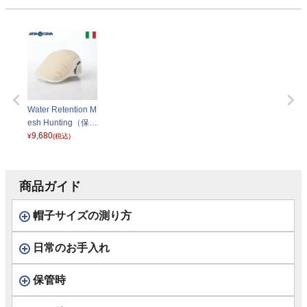
Water Retention M
esh Hunting（保水
メッシュハンチン
9,680
¥
(税込)
グ） ES601 オフ
ホワイト 004
商品ガイド
帽子サイズの測り方
日常のお手入れ
保管時