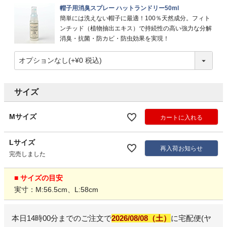
帽子用消臭スプレー ハットランドリー50ml
簡単には洗えない帽子に最適！100％天然成分。フィト
ンチッド（植物抽出エキス）で持続性の高い強力な分解
消臭・抗菌・防カビ・防虫効果を実現！
サイズ
Mサイズ
カートに入れる
Lサイズ
再入荷お知らせ
完売しました
■ サイズの目安
実寸：M:56.5cm、L:58cm
本日
14時00分
までのご注文で
2026/08/08（土）
に
宅配便(ヤ