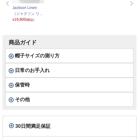
Jackson Linen
（ジャクソン リネ
ン） G2638100 ブ
19,800
¥
(税込)
ラック
商品ガイド
帽子サイズの測り方
日常のお手入れ
保管時
その他
30日間満足保証