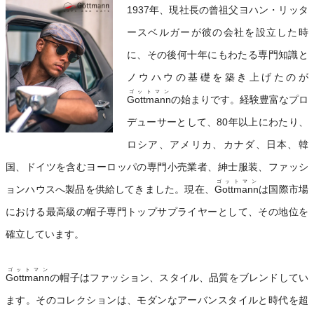
1937年、現社長の曾祖父ヨハン・リッタ
ースベルガーが彼の会社を設立した時
に、その後何十年にもわたる専門知識と
ノウハウの基礎を築き上げたのが
ゴットマン
Gottmann
の始まりです。経験豊富なプロ
デューサーとして、80年以上にわたり、
ロシア、アメリカ、カナダ、日本、韓
国、ドイツを含むヨーロッパの専門小売業者、紳士服装、ファッシ
ゴットマン
ョンハウスへ製品を供給してきました。現在、
Gottmann
は国際市場
における最高級の帽子専門トップサプライヤーとして、その地位を
確立しています。
ゴットマン
Gottmann
の帽子はファッション、スタイル、品質をブレンドしてい
ます。そのコレクションは、モダンなアーバンスタイルと時代を超