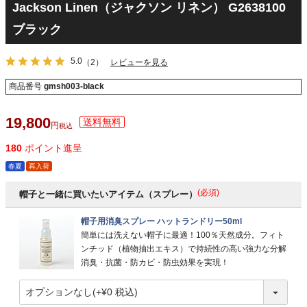
Jackson Linen（ジャクソン リネン） G2638100
ブラック
5.0
（2）
レビューを見る
商品番号
gmsh003-black
19,800
税込
180
ポイント進呈
春夏
再入荷
(必須)
帽子と一緒に買いたいアイテム（スプレー）
帽子用消臭スプレー ハットランドリー50ml
簡単には洗えない帽子に最適！100％天然成分。フィト
ンチッド（植物抽出エキス）で持続性の高い強力な分解
消臭・抗菌・防カビ・防虫効果を実現！