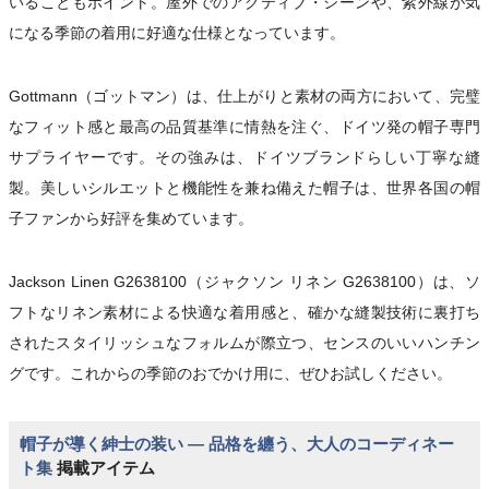
いることもポイント。屋外でのアクティブ・シーンや、紫外線が気
になる季節の着用に好適な仕様となっています。
Gottmann（ゴットマン）は、仕上がりと素材の両方において、完璧
なフィット感と最高の品質基準に情熱を注ぐ、ドイツ発の帽子専門
サプライヤーです。その強みは、ドイツブランドらしい丁寧な縫
製。美しいシルエットと機能性を兼ね備えた帽子は、世界各国の帽
子ファンから好評を集めています。
Jackson Linen G2638100（ジャクソン リネン G2638100）は、ソ
フトなリネン素材による快適な着用感と、確かな縫製技術に裏打ち
されたスタイリッシュなフォルムが際立つ、センスのいいハンチン
グです。これからの季節のおでかけ用に、ぜひお試しください。
帽子が導く紳士の装い ― 品格を纏う、大人のコーディネー
ト集
掲載アイテム