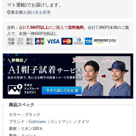
マト運輸)
でお届けします。
東京都
お届け先を変更
送料：
合計
7,980円以上
のご購入で
送料無料
。合計7,980円未満のご購
入で、全国一律660円(税込)。
商品スペック
カラー：ブラック
ブランド：
Gottmann（ゴットマン）
／ドイツ
素材：リネン100％
裏地：メッシュ