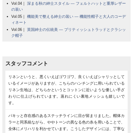
Vol.04｜
深まる秋の紳士スタイル ― フェルトハットと重厚レザー
の装い
Vol.05｜
機能美で整える紳士の装い ― 機能性帽子と大人のコーデ
ィネート
Vol.06｜
英国紳士の伝統美 ― ブリティッシュトラッドとクラシッ
ク帽子
スタッフコメント
リネンというと、悪くいえばゴワゴワ、良くいえばシャリッとして
いるイメージがありますが、こちらのハンチングに用いられている
リネン生地は、どちらかというとコットンに近いような優しい手ざ
わりに仕上げられています。蒸れにくい裏地メッシュも嬉しいで
す。
パキッと存在感のあるステッチラインに目が留まりました。帽体カ
ラーと同系統ながら、ややトーンの異なる色の糸を用いることで、
全体にメリハリを利かせています。こうしたデザインには、丁寧な