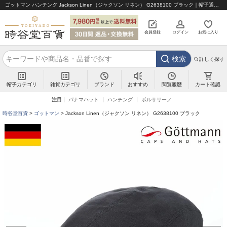
ゴットマン ハンチング Jackson Linen（ジャクソン リネン） G2638100 ブラック｜帽子通販 時谷堂百貨【公式】
会員登録
ログイン
お気に入り
検索
詳しく探す
帽子カテゴリ
雑貨カテゴリ
ブランド
閲覧履歴
カート確認
おすすめ
注目
パナマハット
ハンチング
ボルサリーノ
時谷堂百貨
ゴットマン
Jackson Linen（ジャクソン リネン） G2638100 ブラック