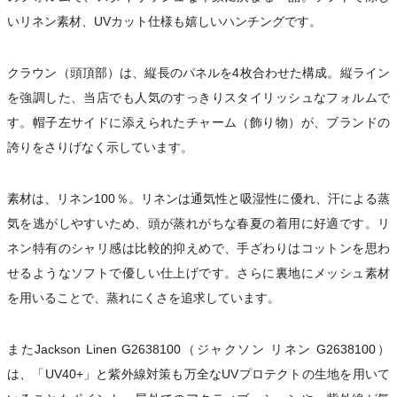
いリネン素材、UVカット仕様も嬉しいハンチングです。
クラウン（頭頂部）は、縦長のパネルを4枚合わせた構成。縦ライン
を強調した、当店でも人気のすっきりスタイリッシュなフォルムで
す。帽子左サイドに添えられたチャーム（飾り物）が、ブランドの
誇りをさりげなく示しています。
素材は、リネン100％。リネンは通気性と吸湿性に優れ、汗による蒸
気を逃がしやすいため、頭が蒸れがちな春夏の着用に好適です。リ
ネン特有のシャリ感は比較的抑えめで、手ざわりはコットンを思わ
せるようなソフトで優しい仕上げです。さらに裏地にメッシュ素材
を用いることで、蒸れにくさを追求しています。
またJackson Linen G2638100（ジャクソン リネン G2638100）
は、「UV40+」と紫外線対策も万全なUVプロテクトの生地を用いて