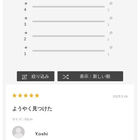
★
(0
4
)
★
(0
3
)
★
(0
2
)
★
(0
1
)
絞り込み
表示：新しい順
2025.5.24
ようやく見つけた
サイズ：62cm
Y.oshi