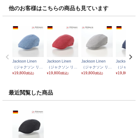
他のお客様はこちらの商品も見ています
Jackson Linen
Jackson Linen
Jackson Linen
Jackson Lin
（ジャクソン リネ
（ジャクソン リネ
（ジャクソン リネ
（ジャクソン
ン ）G2638100 ブ
19,800
ン） G2638100 レ
19,800
ン） G2638100 グ
19,800
ン） G26381
19,800
¥
(税込)
¥
(税込)
¥
(税込)
¥
(税込)
ルー
ッド
レー
イビー
最近閲覧した商品