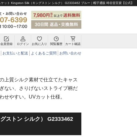
ット Kingston Silk（キングストン シルク） G2333462 ブルー｜帽子通販 時谷堂百貨【公式】
会員登録
ログイン
お気に入り
閲覧履歴
カート確認
チロリアンハット・アルペンハット
お支払いと配送
よくあるご質問
お問い合わせ
の上質シルク素材で仕立てたキャス
ぎない、さりげないストライプ柄だ
わせやすい。UVカット仕様。
キングストン シルク） G2333462