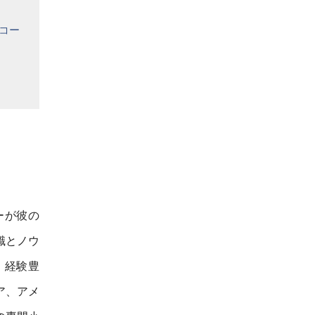
コー
ーが彼の
識とノウ
。経験豊
ア、アメ