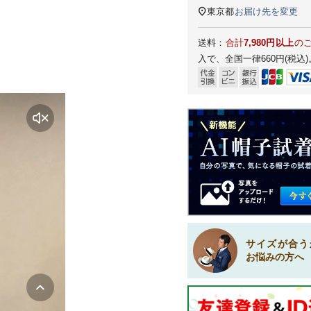
東京都
お届け先を変更
送料：
合計
7,980円以上
の
入で、全国一律660円(税込)
サイズが合う
お悩みの方へ