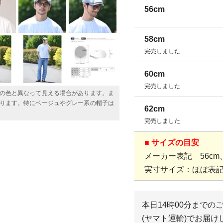
56cm
58cm
完売しました
60cm
完売しました
の色と異なって見える場合があります。ま
ります。特にベージュやグレー系の帽子は
62cm
完売しました
■ サイズの目安
メーカー表記 56cm、5
実寸サイズ：ほぼ表
本日
14時00分
までの
(ヤマト運輸)
でお届け