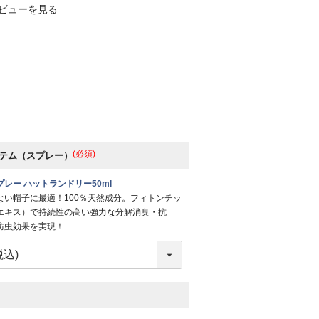
ビューを見る
(必須)
テム（スプレー）
レー ハットランドリー50ml
ない帽子に最適！100％天然成分。フィトンチッ
エキス）で持続性の高い強力な分解消臭・抗
防虫効果を実現！