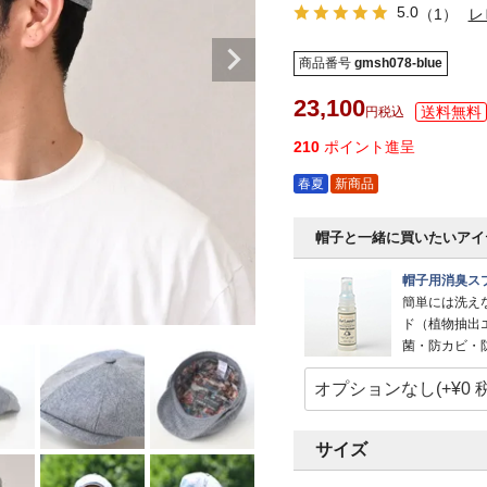
5.0
（1）
レ
商品番号
gmsh078-blue
23,100
税込
210
ポイント進呈
春夏
新商品
帽子と一緒に買いたいアイ
帽子用消臭スプ
簡単には洗え
ド（植物抽出
菌・防カビ・
サイズ