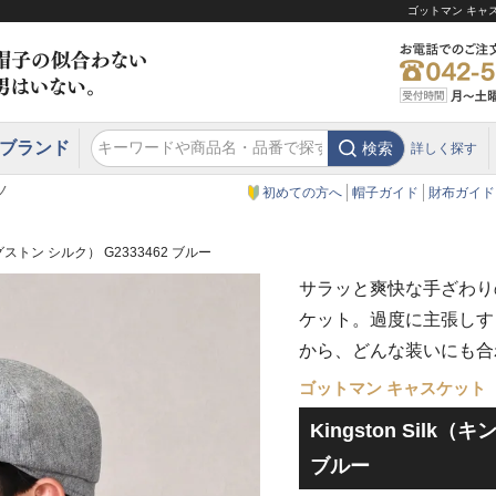
ゴットマン キャスケ
ブランド
検索
詳しく探す
エクアドル
スウェーデン
ウエスタンハット・テンガロンハット
エクアドル
クリスティーズ ロンドン
ノ
初めての方へ
帽子ガイド
財布ガイド
キングストン シルク） G2333462 ブルー
サラッと爽快な手ざわり
ケット。過度に主張しす
から、どんな装いにも合
ゴットマン キャスケット
Kingston Silk（
ブルー