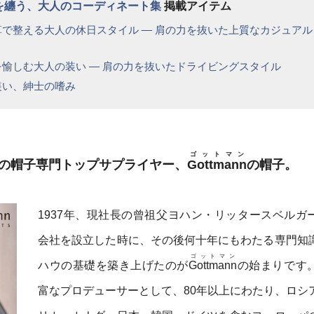
格を纏う、大人のコーディネート集
掲載アイテム
算で整える大人の休日スタイル ― 肩の力を抜いた上質なカジュアル
を愉しむ大人の装い ― 肩の力を抜いたドライビングスタイル
装い、紳士の嗜み
ゴットマン
級の帽子専門トップサプライヤー、
Gottmann
の帽子。
1937年、現社長の曾祖父ヨハン・リッタースベルガ
会社を設立した時に、その後何十年にもわたる専門知
ゴットマン
ハウの基礎を築き上げたのが
Gottmann
の始まりです
富なプロデューサーとして、80年以上にわたり、ロシ