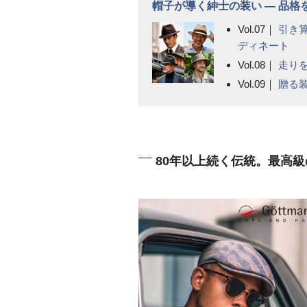
帽子が導く紳士の装い ― 品
Vol.07｜
引き
ディネート
Vol.08｜
走り
Vol.09｜
贈る
80年以上続く伝統。最高