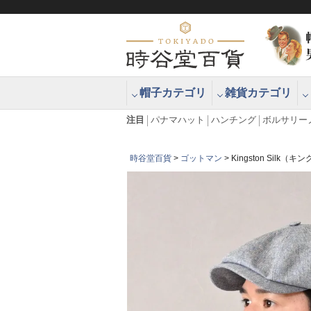
帽子カテゴリ
雑貨カテゴリ
ブラッシュアップハッター ブラー
エクアドル
注目
パナマハット
ハンチング
ボルサリー
時谷堂百貨
ゴットマン
Kingston Silk（