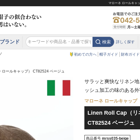
マローネ ロールキャップ
ブランド
検索
詳しく探す
エクアドル
スウェーデン
ウエスタンハット・テンガロンハット
エクアドル
クリスティーズ ロンドン
ノ
初めての方へ
帽子ガイド
財布ガイド
リネン ロールキャップ） CT82524 ベージュ
サラッと爽快なリネン地
ッシュ加工の味のある外
マローネ ロールキャップ
Linen Roll Ca
CT82524 ベージュ
商品番号
mrss035-beige