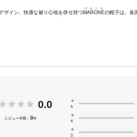
マローネ
デザイン、快適な被り心地を併せ持つ
MARONE
の帽子は、各
。
★
0.0
5
★
0
レビュー件数：
件
4
★
3