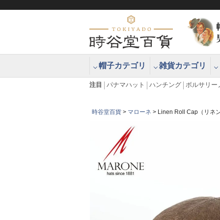
帽子カテゴリ
雑貨カテゴリ
ブラッシュアップハッター ブラー
エクアドル
注目
パナマハット
ハンチング
ボルサリー
時谷堂百貨
マローネ
Linen Roll Cap（