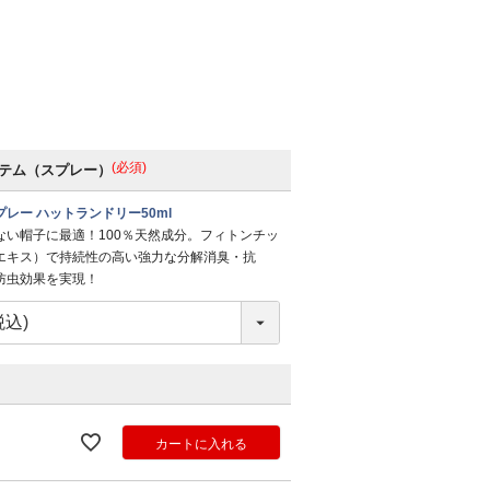
(必須)
テム（スプレー）
レー ハットランドリー50ml
ない帽子に最適！100％天然成分。フィトンチッ
エキス）で持続性の高い強力な分解消臭・抗
防虫効果を実現！
カートに入れる