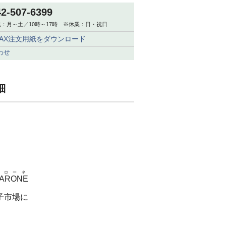
42-507-6399
：月～土／10時～17時 ※休業：日・祝日
FAX注文用紙をダウンロード
わせ
細
マローネ
ARONE
子市場に