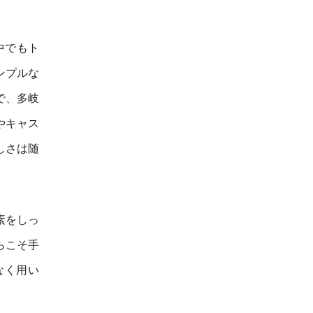
中でもト
ンプルな
で、多岐
やキャス
しさは随
素をしっ
らこそ手
なく用い