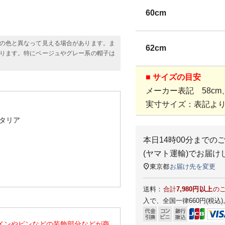
60cm
の色と異なって見える場合があります。ま
62cm
ります。特にベージュやグレー系の帽子は
■ サイズの目安
メーカー表記 58cm、
実寸サイズ：表記より
タリア
本日
14時00分
までの
(ヤマト運輸)
でお届け
東京都
お届け先を変更
送料：
合計
7,980円以上
の
入で、全国一律660円(税込)
インやピンなどの装飾部分などが商