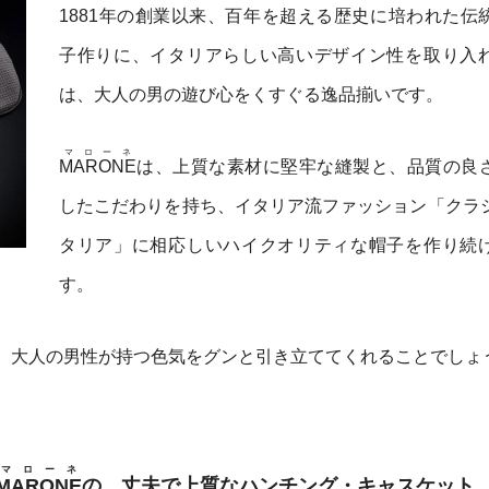
1881年の創業以来、百年を超える歴史に培われた伝
子作りに、イタリアらしい高いデザイン性を取り入
は、大人の男の遊び心をくすぐる逸品揃いです。
マローネ
MARONE
は、上質な素材に堅牢な縫製と、品質の良
したこだわりを持ち、イタリア流ファッション「クラ
タリア」に相応しいハイクオリティな帽子を作り続
す。
、大人の男性が持つ色気をグンと引き立ててくれることでしょ
マローネ
MARONE
の、丈夫で上質なハンチング・キャスケット