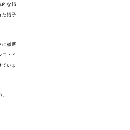
統的な帽
れた帽子
さに徹底
シコ・イ
けていま
う。
。