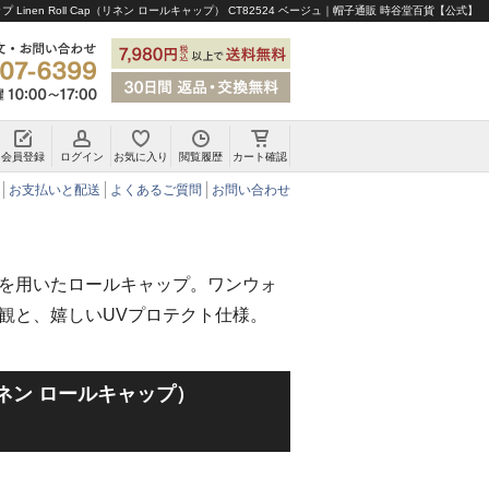
 Linen Roll Cap（リネン ロールキャップ） CT82524 ベージュ｜帽子通販 時谷堂百貨【公式】
会員登録
ログイン
お気に入り
閲覧履歴
カート確認
チロリアンハット・アルペンハット
お支払いと配送
よくあるご質問
お問い合わせ
を用いたロールキャップ。ワンウォ
観と、嬉しいUVプロテクト仕様。
p（リネン ロールキャップ）