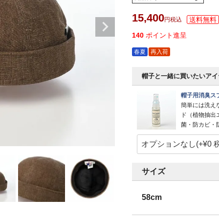
15,400
税込
140
ポイント進呈
春夏
再入荷
帽子と一緒に買いたいアイ
帽子用消臭スプ
簡単には洗え
ド（植物抽出
菌・防カビ・
サイズ
58cm