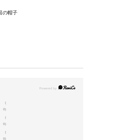
国の帽子
(
0)
(
0)
(
0)