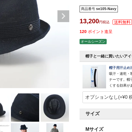
商品番号
se105-Navy
13,200
税込
120
ポイント進呈
オールシーズン
帽子と一緒に買いたいアイ
帽子用汗止め
吸汗・速乾・
ナーです。帽
くする効果が
サイズ
Mサイズ