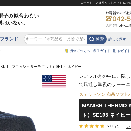
ステットソン 布帛ソフトハット MANI
ブランド
検索
詳しく探す
エクアドル
スウェーデン
ウエスタンハット・テンガロンハット
エクアドル
クリスティーズ ロンドン
ノ
初めての方へ
帽子ガイド
財布ガイド
MO KNIT（マニッシュ サーモ ニット）SE105 ネイビー
シンプルさの中に、隠し
で風通し重視のサーモニ
ステットソン 布帛ソフト
MANISH THERM
ト）SE105 ネイビー
5.0
（1）
レ