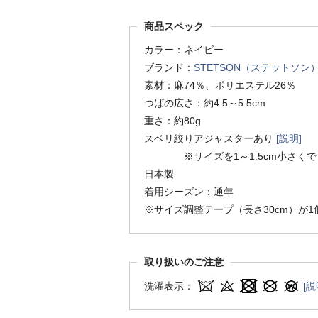
商品スペック
カラー：ネイビー
ブランド：
STETSON（ステットソン
素材：麻74％、ポリエステル26％
つばの広さ：約4.5～5.5cm
重さ：約80g
スベリ絞りアジャスターあり
[説明]
※サイズを1～1.5cm小さくで
日本製
着用シーズン：通年
※サイズ調整テープ（長さ30cm）が
取り扱いのご注意
洗濯表示：
[説