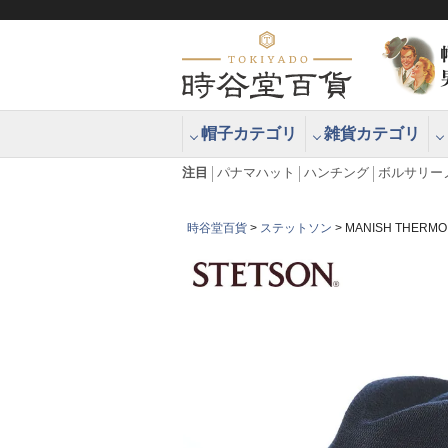
帽子カテゴリ
雑貨カテゴリ
ブラッシュアップハッター ブラー
エクアドル
注目
パナマハット
ハンチング
ボルサリー
時谷堂百貨
ステットソン
MANISH THER