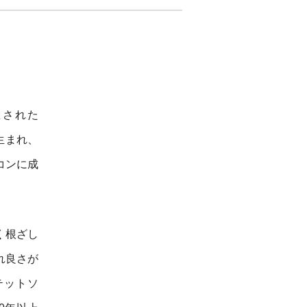
立された
生まれ、
コンに成
く根ざし
れ良さが
テットソ