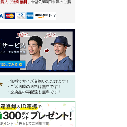
ご購入で
送料無料
。合計7,980円未満のご購
。
・無料でサイズ交換いただけます！
か
・ご返送時の送料は無料です！
・交換品の再配達も無料です！