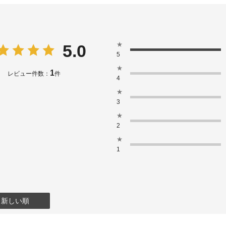
★
5.0
5
★
1
レビュー件数：
件
4
★
3
★
2
★
1
：新しい順