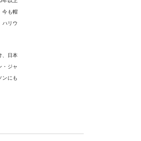
0年以上
、今も帽
、ハリウ
け、日本
ン・ジャ
ソンにも