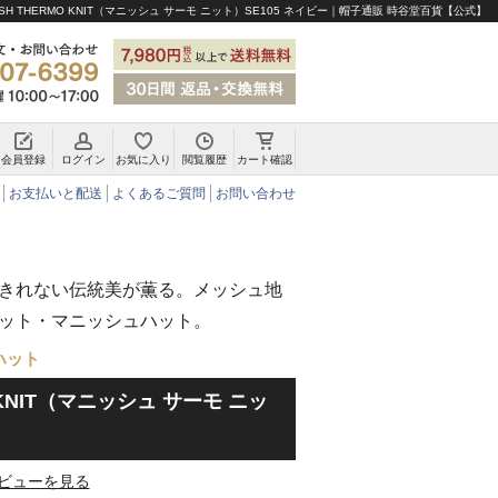
SH THERMO KNIT（マニッシュ サーモ ニット）SE105 ネイビー｜帽子通販 時谷堂百貨【公式】
会員登録
ログイン
お気に入り
閲覧履歴
カート確認
チロリアンハット・アルペンハット
お支払いと配送
よくあるご質問
お問い合わせ
きれない伝統美が薫る。メッシュ地
ット・マニッシュハット。
ハット
O KNIT（マニッシュ サーモ ニッ
ビューを見る