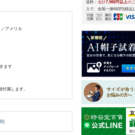
送料：
合計
7,980円以上
の
入で、全国一律660円(税込)
）
／アメリカ
きます
1個付属します。
サイズが合う
お悩みの方へ
明]