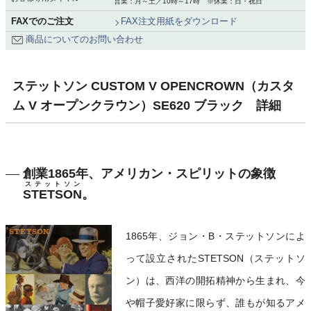
営業：月～土／10時～17時 ※休業：日・祝日
FAXでのご注文
FAX注文用紙をダウンロード
商品についてのお問い合わせ
ステットソン CUSTOM V OPENCROWN（カスタ
ム V オープンクラウン）SE620 ブラック 詳細
創業1865年、アメリカン・スピリットの象徴
ステットソン
STETSON
。
1865年、ジョン・B・ステットソンによ
って設立されたSTETSON（ステットソ
ン）は、西洋の開拓精神から生まれ、今
や帽子愛好家に限らず、誰もが知るアメ