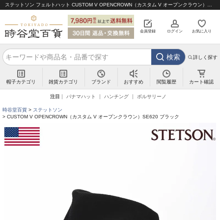
ステットソン フェルトハット CUSTOM V OPENCROWN（カスタム V オープンクラウン）SE620 ブラック｜帽子通販 時谷堂百貨【公式】
会員登録
ログイン
お気に入り
検索
詳しく探す
帽子カテゴリ
雑貨カテゴリ
ブランド
閲覧履歴
カート確認
おすすめ
注目
パナマハット
ハンチング
ボルサリーノ
時谷堂百貨
ステットソン
CUSTOM V OPENCROWN（カスタム V オープンクラウン）SE620 ブラック