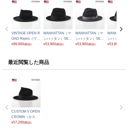
VINTAGE OPEN R
MANHATTAN（マ
MANHATTAN（マ
MANHATTA
OAD-Repro（ヴィ
ンハッタン）SE62
ンハッタン）SE62
ンハッタン）S
ンテージ オープン
99,000
1 ブラック
53,900
1 グレー
53,900
1 ブラウン
53,900
¥
(税込)
¥
(税込)
¥
(税込)
¥
(税込)
ロード リプロ）ST
202 ブラック
最近閲覧した商品
CUSTOM V OPEN
CROWN（カスタ
ム V オープンクラ
57,200
¥
(税込)
ウン）SE620 ブラ