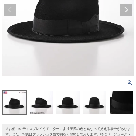
※お使いのディスプレイやモニターにより実際の色と異なって見える場合がありま
す。また、写真はフラッシュを当て明るく撮影しております。特にベージュやグレ