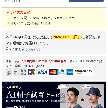
完売しました
■ サイズの目安
メーカー表記 57cm、58cm、59cm、60cm
実寸サイズ：ほぼ表記どおり
本日
14時00分
までのご注文で
2026/08/09（日）
に
宅配便(ヤ
マト運輸)
でお届けします。
東京都
お届け先を変更
送料：
合計
7,980円以上
のご購入で
送料無料
。合計7,980円未満のご購
入で、全国一律660円(税込)。