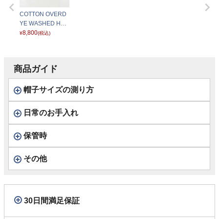
COTTON OVERD
YE WASHED HUN
TING（コットンオ
8,800
¥
(税込)
ーバーダイウォッ
シュドハンチン
グ）SE641 グレー
商品ガイド
帽子サイズの測り方
日常のお手入れ
保管時
その他
30日間満足保証