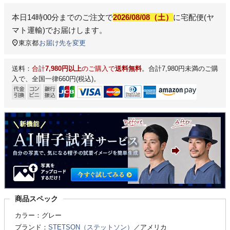
本日
14時00分
までのご注文で
2026/08/08（土）
に
宅配便(ヤ
マト運輸)
でお届けします。
東京都
お届け先を変更
送料：
合計
7,980円以上
のご購入で
送料無料
。合計7,980円未満のご購
入で、全国一律660円(税込)。
商品スペック
カラー：グレー
ブランド：
STETSON（ステットソン）
／アメリカ