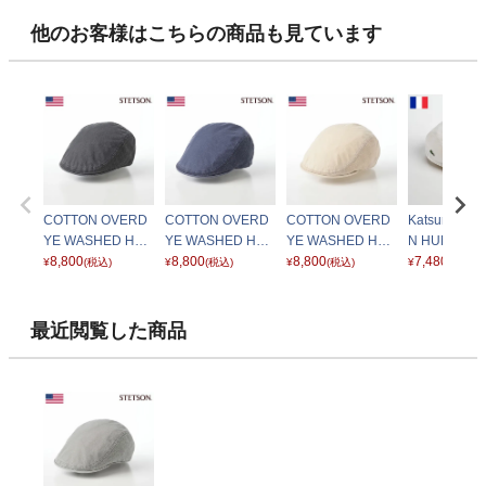
他のお客様はこちらの商品も見ています
COTTON OVERD
COTTON OVERD
COTTON OVERD
Katsuragi C
YE WASHED HUN
YE WASHED HUN
YE WASHED HUN
N HUNTIN
TING（コットンオ
8,800
TING（コットンオ
8,800
TING（コットンオ
8,800
ツラギ コッ
7,480
¥
(税込)
¥
(税込)
¥
(税込)
¥
(税込)
ーバーダイウォッ
ーバーダイウォッ
ーバーダイウォッ
ンチング）L1
シュドハンチン
シュドハンチン
シュドハンチン
ホワイト
グ）SE641 ブラッ
グ）SE641 ネイビ
グ）SE641 ライト
最近閲覧した商品
ク
ー
ベージュ