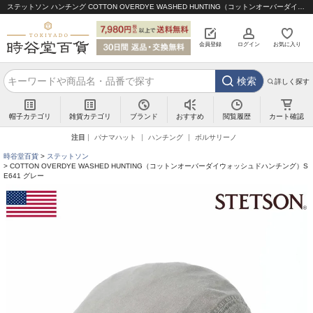
ステットソン ハンチング COTTON OVERDYE WASHED HUNTING（コットンオーバーダイウォッシュドハンチング）SE641 グレー｜帽子通販 時谷堂百貨【公式】
会員登録
ログイン
お気に入り
検索
詳しく探す
帽子カテゴリ
雑貨カテゴリ
ブランド
閲覧履歴
カート確認
おすすめ
注目
パナマハット
ハンチング
ボルサリーノ
時谷堂百貨
ステットソン
COTTON OVERDYE WASHED HUNTING（コットンオーバーダイウォッシュドハンチング）S
E641 グレー