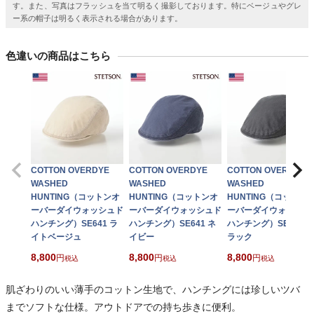
す。また、写真はフラッシュを当て明るく撮影しております。特にベージュやグレ
ー系の帽子は明るく表示される場合があります。
色違いの商品はこちら
COTTON OVERDYE
COTTON OVERDYE
COTTON OVERDYE
WASHED
WASHED
WASHED
HUNTING（コットンオ
HUNTING（コットンオ
HUNTING（コットン
ーバーダイウォッシュド
ーバーダイウォッシュド
ーバーダイウォッシュ
ハンチング）SE641 ラ
ハンチング）SE641 ネ
ハンチング）SE641 ブ
イトベージュ
イビー
ラック
8,800
8,800
8,800
税込
税込
税込
肌ざわりのいい薄手のコットン生地で、ハンチングには珍しいツバ
までソフトな仕様。アウトドアでの持ち歩きに便利。