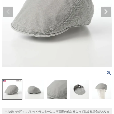
※お使いのディスプレイやモニターにより実際の色と異なって見える場合がありま