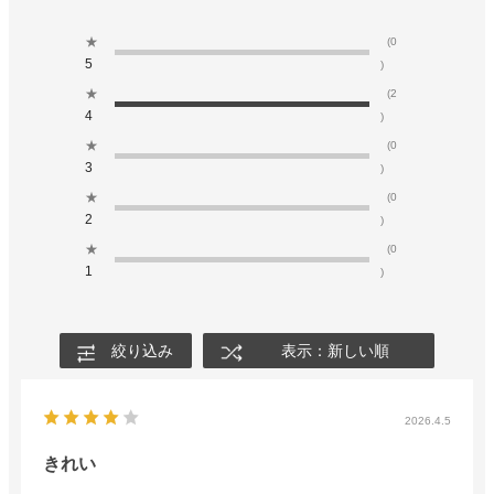
★
(0
5
)
★
(2
4
)
★
(0
3
)
★
(0
2
)
★
(0
1
)
絞り込み
表示：新しい順
2026.4.5
きれい