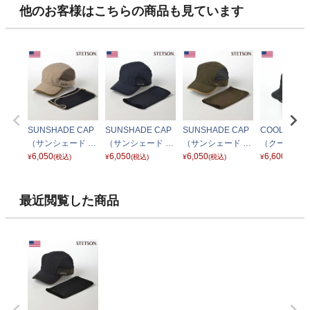
他のお客様はこちらの商品も見ています
SUNSHADE CAP
SUNSHADE CAP
SUNSHADE CAP
COOL DOTS
（サンシェード キ
（サンシェード キ
（サンシェード キ
（クールドッ
ャップ）SE646 ベ
6,050
ャップ）SE646 ネ
6,050
ャップ）SE646 カ
6,050
ット） SE71
6,600
¥
(税込)
¥
(税込)
¥
(税込)
¥
(税込)
ージュ
イビー
ーキ
ラック
最近閲覧した商品