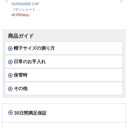
SUNSHADE CAP
（サンシェード キ
ャップ）SE646 ブ
6,050
¥
(税込)
ラック
商品ガイド
帽子サイズの測り方
日常のお手入れ
保管時
その他
30日間満足保証