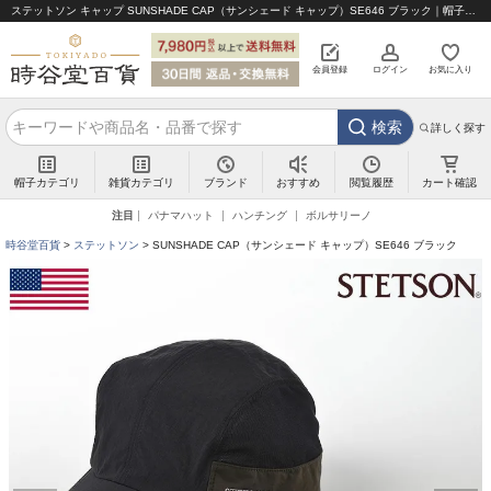
ステットソン キャップ SUNSHADE CAP（サンシェード キャップ）SE646 ブラック｜帽子通販 時谷堂百貨【公式】
会員登録
ログイン
お気に入り
検索
詳しく探す
帽子カテゴリ
雑貨カテゴリ
ブランド
閲覧履歴
カート確認
おすすめ
注目
パナマハット
ハンチング
ボルサリーノ
時谷堂百貨
ステットソン
SUNSHADE CAP（サンシェード キャップ）SE646 ブラック