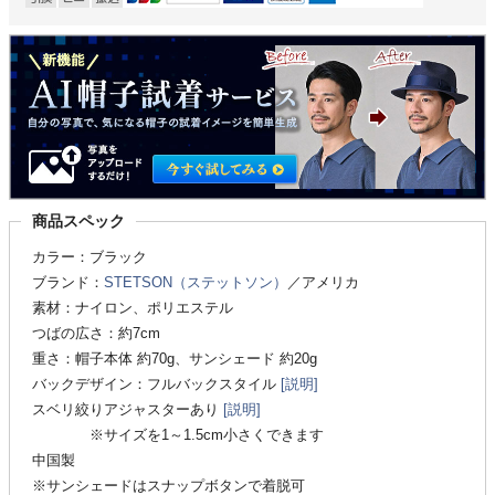
商品スペック
カラー：ブラック
ブランド：
STETSON（ステットソン）
／アメリカ
素材：ナイロン、ポリエステル
つばの広さ：約7cm
重さ：帽子本体 約70g、サンシェード 約20g
バックデザイン：フルバックスタイル
[説明]
スベリ絞りアジャスターあり
[説明]
※サイズを1～1.5cm小さくできます
中国製
※サンシェードはスナップボタンで着脱可