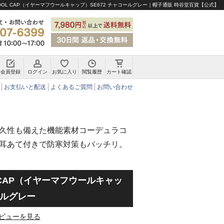
 WOOL CAP（イヤーマフウールキャップ）SE672 チャコールグレー｜帽子通販 時谷堂百貨【公式】
会員登録
ログイン
お気に入り
閲覧履歴
カート確認
チロリアンハット・アルペンハット
お支払いと配送
よくあるご質問
お問い合わせ
久性も備えた機能素材コーデュラコ
耳あて付きで防寒対策もバッチリ。
OL CAP（イヤーマフウールキャッ
ールグレー
ビューを見る