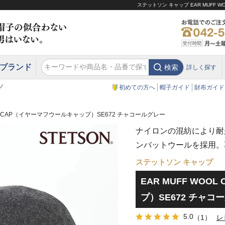
ステットソン キャップ EAR MUFF
ブランド
検索
詳しく探す
エクアドル
スウェーデン
ウエスタンハット・テンガロンハット
エクアドル
クリスティーズ ロンドン
ノ
初めての方へ
帽子ガイド
財布ガイド
OOL CAP（イヤーマフウールキャップ）SE672 チャコールグレー
ナイロンの混紡により耐
ンバットウールを採用。
ステットソン キャップ
EAR MUFF WO
プ）SE672 チャコ
5.0
（1）
レ