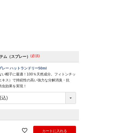
(必須)
テム（スプレー）
レー ハットランドリー50ml
ない帽子に最適！100％天然成分。フィトンチッ
エキス）で持続性の高い強力な分解消臭・抗
防虫効果を実現！
カートに入れる