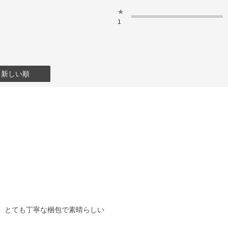
★
1
：新しい順
、とても丁寧な梱包で素晴らしい