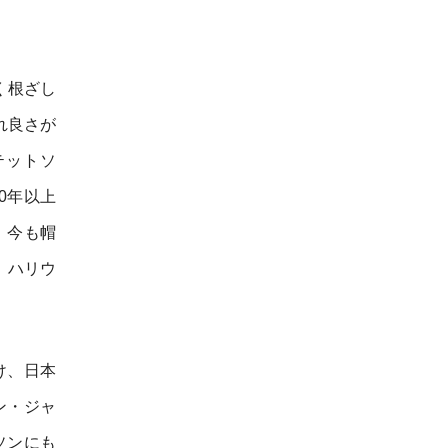
く根ざし
れ良さが
テットソ
0年以上
、今も帽
、ハリウ
け、日本
ン・ジャ
ソンにも