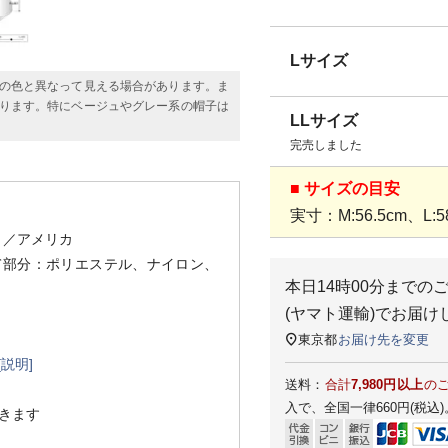
Lサイズ
の色と異なって見える場合があります。ま
ります。特にベージュやグレー系の帽子は
LLサイズ
完売しました
■ サイズの目安
実寸：M:56.5cm、L:58
）
／アメリカ
あて部分：ポリエステル、ナイロン、
本日
14時00分
までの
(ヤマト運輸)
でお届け
東京都
お届け先を変更
[説明]
送料：
合計
7,980円以上
の
入で、全国一律660円(税込)
きます