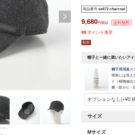
商品番号
se672-charcoal
9,680
税込
88
ポイント進呈
秋冬
帽子と一緒に買いたいアイ
帽子用消臭スプ
簡単には洗え
ド（植物抽出
菌・防カビ・
サイズ
Mサイズ