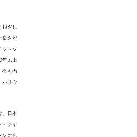
く根ざし
れ良さが
テットソ
0年以上
、今も帽
、ハリウ
け、日本
ン・ジャ
ソンにも