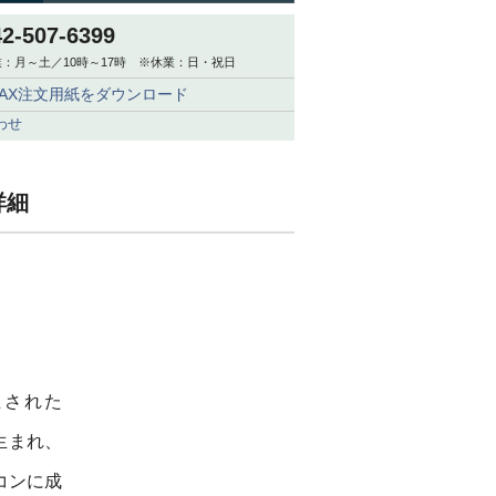
42-507-6399
：月～土／10時～17時 ※休業：日・祝日
FAX注文用紙をダウンロード
わせ
詳細
立された
生まれ、
コンに成