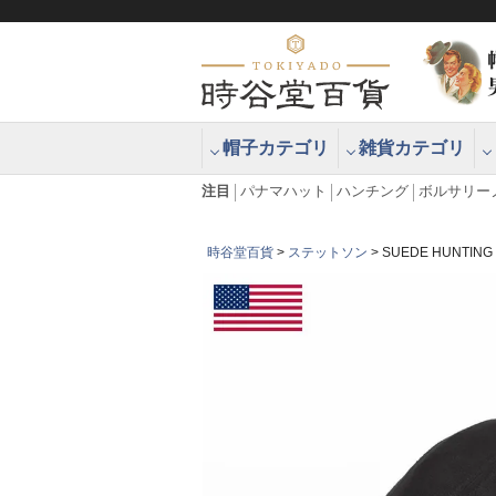
帽子カテゴリ
雑貨カテゴリ
ブラッシュアップハッター ブラー
エクアドル
注目
パナマハット
ハンチング
ボルサリー
時谷堂百貨
ステットソン
SUEDE HUNTI