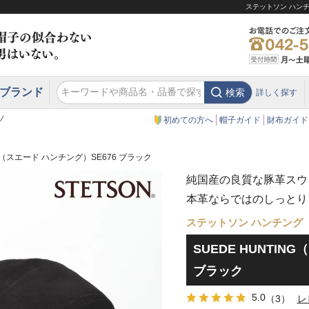
ステットソン ハンチ
ブランド
検索
詳しく探す
エクアドル
スウェーデン
ウエスタンハット・テンガロンハット
エクアドル
クリスティーズ ロンドン
ノ
初めての方へ
帽子ガイド
財布ガイド
NG（スエード ハンチング）SE676 ブラック
純国産の良質な豚革スウ
本革ならではのしっとり
ステットソン ハンチング
SUEDE HUNTIN
ブラック
5.0
（3）
レ