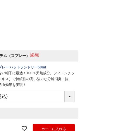
(必須)
テム（スプレー）
レー ハットランドリー50ml
ない帽子に最適！100％天然成分。フィトンチッ
エキス）で持続性の高い強力な分解消臭・抗
防虫効果を実現！
カートに入れる