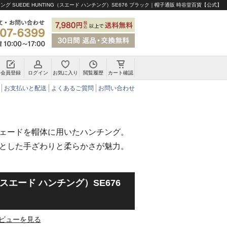
ング SUEDE HUNTING（スエード ハンチング）SE676 ブラック｜帽子通販 時谷堂百貨【公式】
会員登録
ログイン
お気に入り
閲覧履歴
カート確認
チロリアンハット・アルペンハット
お支払いと配送
よくあるご質問
お問い合わせ
ェードを帽体に用いたハンチング。
とした手ざわりと柔らかさが魅力。
G（スエード ハンチング）SE676
ビューを見る