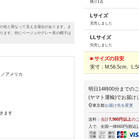
残り1点
Lサイズ
完売しました
の色と異なって見える場合があります。ま
ります。特にベージュやグレー系の帽子は
LLサイズ
完売しました
■ サイズの目安
実寸：M:56.5cm、L:58
）
／アメリカ
明日
14時00分
までの
(ヤマト運輸)
でお届け
東京都
お届け先を変更
きます
送料：
合計
7,980円以上
の
入で、全国一律660円(税込)