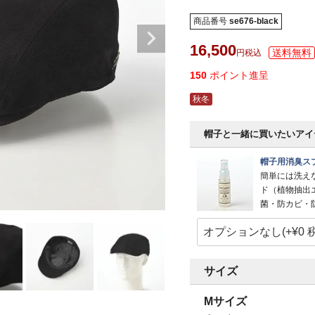
商品番号
se676-black
16,500
税込
150
ポイント進呈
秋冬
帽子と一緒に買いたいアイ
帽子用消臭スプ
簡単には洗え
ド（植物抽出
菌・防カビ・
サイズ
Mサイズ