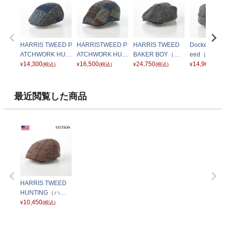
HARRIS TWEED P
HARRISTWEED P
HARRIS TWEED
Dockers Harr
ATCHWORK HUN
ATCHWORK HUN
BAKER BOY（ハ
eed（ドッ
TING（ハリスツイ
14,300
TING（ハリスツイ
16,500
リスツイード ベイ
24,750
ハリスツイー
14,960
¥
(税込)
¥
(税込)
¥
(税込)
¥
(税込)
ード パッチワーク
ード パッチワーク
カーボーイ） チャ
グレー
ハンチング）SE73
ハンチング） SE7
コール
7 ネイビー
90 ブラウン
最近閲覧した商品
HARRIS TWEED
HUNTING（ハリ
スツイード ハンチ
10,450
¥
(税込)
ング）SE682 ベー
ジュ