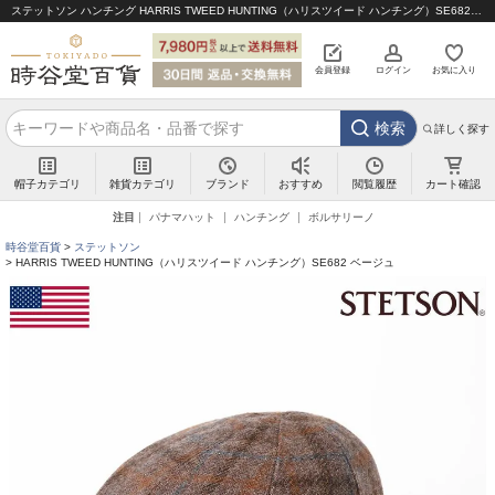
ステットソン ハンチング HARRIS TWEED HUNTING（ハリスツイード ハンチング）SE682 ベージュ｜帽子通販 時谷堂百貨【公式】
会員登録
ログイン
お気に入り
検索
詳しく探す
帽子カテゴリ
雑貨カテゴリ
ブランド
閲覧履歴
カート確認
おすすめ
注目
パナマハット
ハンチング
ボルサリーノ
時谷堂百貨
ステットソン
HARRIS TWEED HUNTING（ハリスツイード ハンチング）SE682 ベージュ