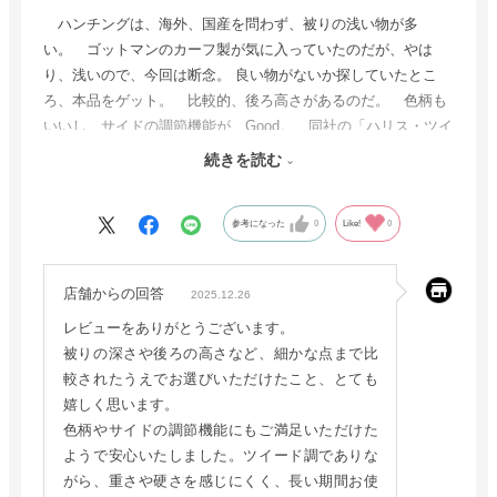
ハンチングは、海外、国産を問わず、被りの浅い物が多
い。 ゴットマンのカーフ製が気に入っていたのだが、やは
り、浅いので、今回は断念。 良い物がないか探していたとこ
ろ、本品をゲット。 比較的、後ろ高さがあるのだ。 色柄も
いいし、サイドの調節機能が、Good。 同社の「ハリス・ツイ
ード」と迷ったが、ハリス柄は、冬専用のイメージが強すぎる
続きを読む
し、調節機能がない。 本品もツイード調だが、長い期間、着
用出来そうな色柄だったのが、決め手。 ツイードだが、思っ
参考になった
0
Like!
0
たより、硬くなく、重くないのは、意外な長所だ。
店舗からの回答
2025.12.26
レビューをありがとうございます。
被りの深さや後ろの高さなど、細かな点まで比
較されたうえでお選びいただけたこと、とても
嬉しく思います。
色柄やサイドの調節機能にもご満足いただけた
ようで安心いたしました。ツイード調でありな
がら、重さや硬さを感じにくく、長い期間お使