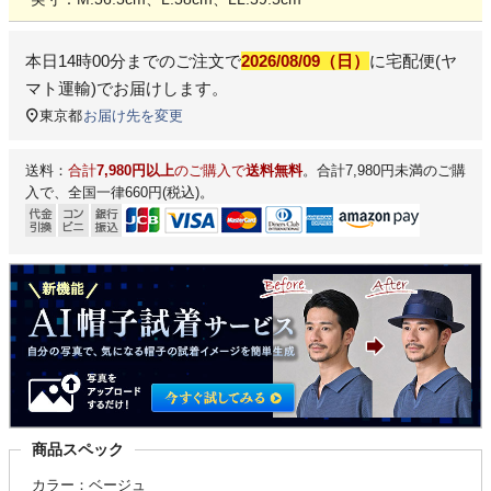
本日
14時00分
までのご注文で
2026/08/09（日）
に
宅配便(ヤ
マト運輸)
でお届けします。
東京都
お届け先を変更
送料：
合計
7,980円以上
のご購入で
送料無料
。合計7,980円未満のご購
入で、全国一律660円(税込)。
商品スペック
カラー：ベージュ