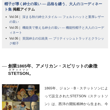
帽子が導く紳士の装い ― 品格を纏う、大人のコーディネー
ト集
掲載アイテム
Vol.04｜
深まる秋の紳士スタイル ― フェルトハットと重厚レザー
の装い
Vol.05｜
機能美で整える紳士の装い ― 機能性帽子と大人のコーデ
ィネート
Vol.06｜
英国紳士の伝統美 ― ブリティッシュトラッドとクラシッ
ク帽子
創業1865年、アメリカン・スピリットの象徴
ステットソン
STETSON
。
1865年、ジョン・B・ステットソンによ
って設立されたSTETSON（ステットソ
ン）は、西洋の開拓精神から生まれ、今