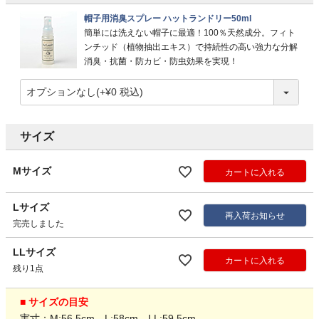
帽子用消臭スプレー ハットランドリー50ml
簡単には洗えない帽子に最適！100％天然成分。フィト
ンチッド（植物抽出エキス）で持続性の高い強力な分解
消臭・抗菌・防カビ・防虫効果を実現！
サイズ
Mサイズ
カートに入れる
Lサイズ
再入荷お知らせ
完売しました
LLサイズ
カートに入れる
残り1点
■ サイズの目安
実寸：M:56.5cm、L:58cm、LL:59.5cm