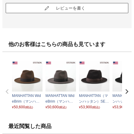
レビューを書く
他のお客様はこちらの商品も見ています
MANHATTAN Wid
MANHATTAN Wid
MANHATTAN（マ
MANHATTA
eBrim（マンハッ
eBrim（マンハッ
ンハッタン）SE62
ンハッタン）S
タン ワイドブリ
50,600
タン ワイドブリ
50,600
1 ブラウン
53,900
1 ブラック
53,900
¥
(税込)
¥
(税込)
¥
(税込)
¥
(税込)
ム）SE687 ブラウ
ム）SE687 ダーク
ン
グレー
最近閲覧した商品