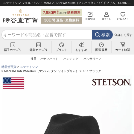
ステットソン フェルトハット MANHATTAN WideBrim（マンハッタン ワイドブリム）SE687 ブラック｜帽子通販 時谷堂百貨【公式】
会員登録
ログイン
お気に入り
検索
詳しく探す
帽子カテゴリ
雑貨カテゴリ
ブランド
閲覧履歴
カート確認
おすすめ
注目
パナマハット
ハンチング
ボルサリーノ
時谷堂百貨
ステットソン
MANHATTAN WideBrim（マンハッタン ワイドブリム）SE687 ブラック