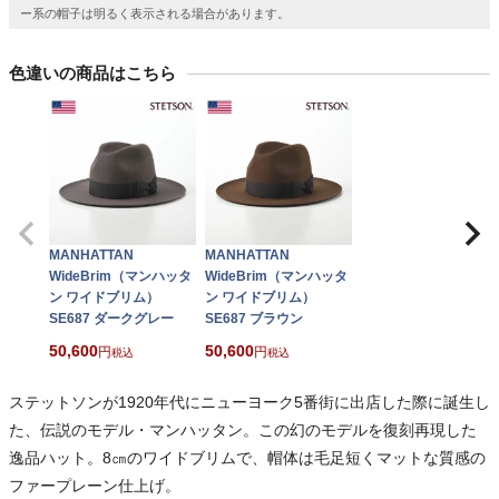
ー系の帽子は明るく表示される場合があります。
色違いの商品はこちら
MANHATTAN
MANHATTAN
WideBrim（マンハッタ
WideBrim（マンハッタ
ン ワイドブリム）
ン ワイドブリム）
SE687 ダークグレー
SE687 ブラウン
50,600
50,600
税込
税込
ステットソンが1920年代にニューヨーク5番街に出店した際に誕生し
た、伝説のモデル・マンハッタン。この幻のモデルを復刻再現した
逸品ハット。8㎝のワイドブリムで、帽体は毛足短くマットな質感の
ファープレーン仕上げ。