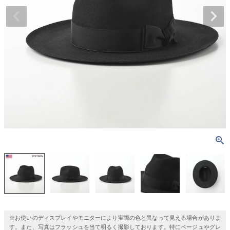
※お使いのディスプレイやモニターにより実際の色と異なって見える場合がありま
す。また、写真はフラッシュを当て明るく撮影しております。特にベージュやグレ