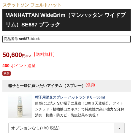
ステットソン フェルトハット
MANHATTAN WideBrim（マンハッタン ワイドブ
リム）SE687 ブラック
商品番号
se687-black
50,600
税込
460
ポイント進呈
秋冬
(必須)
帽子と一緒に買いたいアイテム（スプレー）
帽子用消臭スプレー ハットランドリー50ml
簡単には洗えない帽子に最適！100％天然成分。フィト
ンチッド（植物抽出エキス）で持続性の高い強力な分解
消臭・抗菌・防カビ・防虫効果を実現！