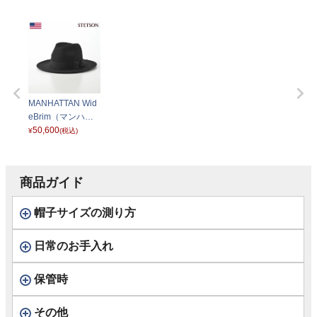
MANHATTAN Wid
eBrim（マンハッ
タン ワイドブリ
50,600
¥
(税込)
ム）SE687 ブラッ
ク
商品ガイド
帽子サイズの測り方
日常のお手入れ
保管時
その他