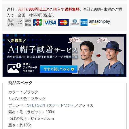
送料：
合計
7,980円以上
のご購入で
送料無料
。合計7,980円未満のご購
入で、全国一律660円(税込)。
商品スペック
カラー：ブラック
リボンの色：ブラック
ブランド：
STETSON（ステットソン）
／アメリカ
素材：毛（ラビット）100％
つばの広さ：約7.5～8.5cm
重さ：約130g