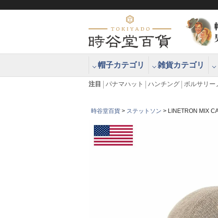
帽子カテゴリ
雑貨カテゴリ
ブラッシュアップハッター ブラー
エクアドル
注目
パナマハット
ハンチング
ボルサリー
時谷堂百貨
ステットソン
LINETRON MI