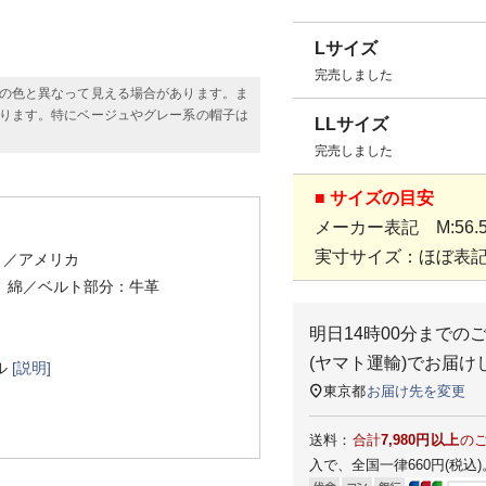
Lサイズ
完売しました
の色と異なって見える場合があります。ま
ります。特にベージュやグレー系の帽子は
LLサイズ
完売しました
■ サイズの目安
メーカー表記 M:56.5c
実寸サイズ：ほぼ表
）
／アメリカ
、綿／ベルト部分：牛革
明日
14時00分
までの
(ヤマト運輸)
でお届け
ル
[説明]
東京都
お届け先を変更
送料：
合計
7,980円以上
の
入で、全国一律660円(税込)