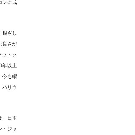
コンに成
く根ざし
れ良さが
テットソ
0年以上
、今も帽
、ハリウ
け、日本
ン・ジャ