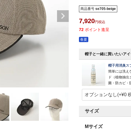
商品番号
se705-beige
7,920
税込
72
ポイント進呈
春夏
帽子と一緒に買いたいアイ
帽子用消臭スプ
簡単には洗え
ド（植物抽出
菌・防カビ・
サイズ
Mサイズ