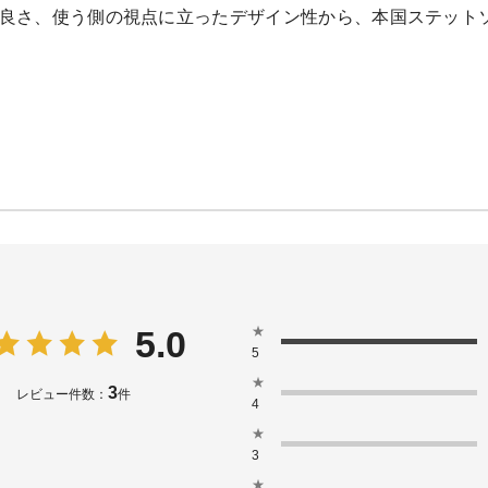
良さ、使う側の視点に立ったデザイン性から、本国ステット
★
5.0
5
★
3
レビュー件数：
件
4
★
3
★