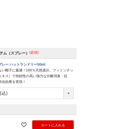
(必須)
テム（スプレー）
レー ハットランドリー50ml
ない帽子に最適！100％天然成分。フィトンチッ
エキス）で持続性の高い強力な分解消臭・抗
防虫効果を実現！
カートに入れる