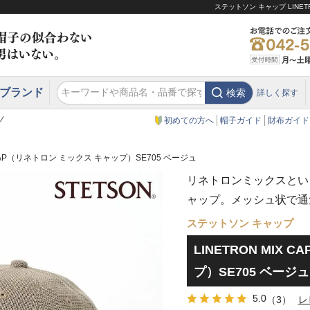
ステットソン キャップ LINE
ブランド
検索
詳しく探す
エクアドル
スウェーデン
ウエスタンハット・テンガロンハット
エクアドル
クリスティーズ ロンドン
ノ
初めての方へ
帽子ガイド
財布ガイド
X CAP（リネトロン ミックス キャップ）SE705 ベージュ
リネトロンミックスとい
ャップ。メッシュ状で通
ステットソン キャップ
LINETRON MIX
プ）SE705 ベージュ
5.0
（3）
レ