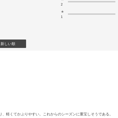
2
★
1
：新しい順
り、軽くてかぶりやすい。これからのシーズンに重宝しそうである。