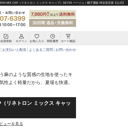
TRON MIX CAP（リネトロン ミックス キャップ）SE705 ベージュ｜帽子通販 時谷堂百貨【公式】
会員登録
ログイン
お気に入り
閲覧履歴
カート確認
チロリアンハット・アルペンハット
お支払いと配送
よくあるご質問
お問い合わせ
う麻のような質感の生地を使ったキ
気性よく軽量だから、夏場も快適。
 CAP（リネトロン ミックス キャッ
ビューを見る