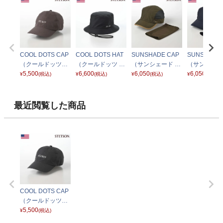
COOL DOTS CAP
COOL DOTS HAT
SUNSHADE CAP
SUNSHADE 
（クールドッツキ
（クールドッツ ハ
（サンシェード キ
（サンシェー
ャップ）SE711 ブ
5,500
ット） SE712 ブ
6,600
ャップ）SE646 カ
6,050
ャップ）SE6
6,050
¥
(税込)
¥
(税込)
¥
(税込)
¥
(税込)
ラウン
ラック
ーキ
イビー
最近閲覧した商品
COOL DOTS CAP
（クールドッツキ
ャップ）SE711 チ
5,500
¥
(税込)
ャコール