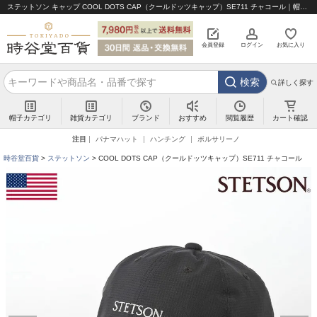
ステットソン キャップ COOL DOTS CAP（クールドッツキャップ）SE711 チャコール｜帽子通販 時谷堂百貨【公式】
会員登録
ログイン
お気に入り
検索
詳しく探す
帽子カテゴリ
雑貨カテゴリ
ブランド
閲覧履歴
カート確認
おすすめ
注目
パナマハット
ハンチング
ボルサリーノ
時谷堂百貨
ステットソン
COOL DOTS CAP（クールドッツキャップ）SE711 チャコール