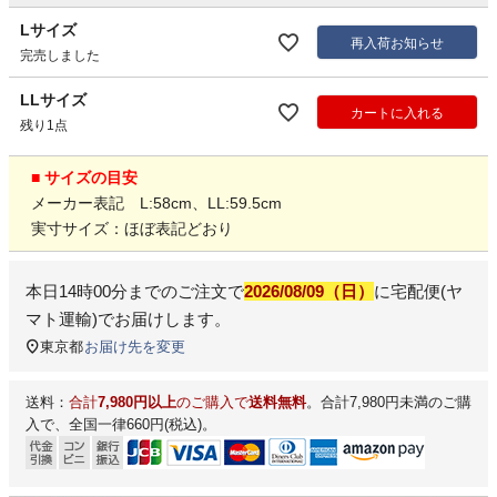
Lサイズ
再入荷お知らせ
完売しました
LLサイズ
カートに入れる
残り1点
■ サイズの目安
メーカー表記 L:58cm、LL:59.5cm
実寸サイズ：ほぼ表記どおり
本日
14時00分
までのご注文で
2026/08/09（日）
に
宅配便(ヤ
マト運輸)
でお届けします。
東京都
お届け先を変更
送料：
合計
7,980円以上
のご購入で
送料無料
。合計7,980円未満のご購
入で、全国一律660円(税込)。