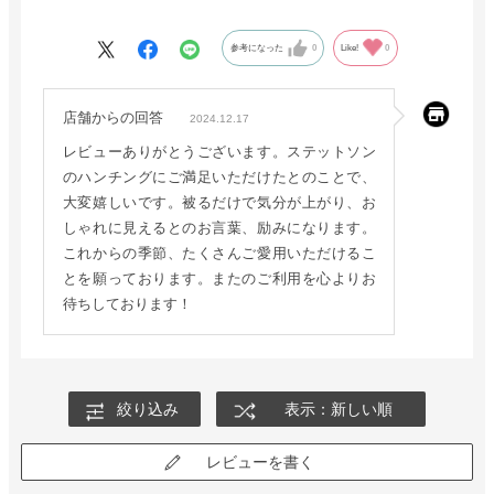
日中被っていても全くストレスを感じません。被るだけで気分
が上がり、おしゃれに見えるので、もう手放せません！これか
参考になった
0
Like!
0
らの季節、大活躍すること間違いなしです。
店舗からの回答
2024.12.17
レビューありがとうございます。ステットソン
のハンチングにご満足いただけたとのことで、
大変嬉しいです。被るだけで気分が上がり、お
しゃれに見えるとのお言葉、励みになります。
これからの季節、たくさんご愛用いただけるこ
とを願っております。またのご利用を心よりお
待ちしております！
絞り込み
表示：新しい順
レビューを書く