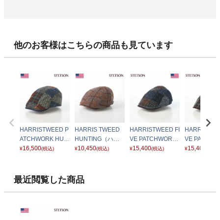
他のお客様はこちらの商品も見ています
HARRISTWEED P
HARRIS TWEED
HARRISTWEED FI
HARRISTWE
ATCHWORK HUN
HUNTING（ハリ
VE PATCHWORK
VE PATCHW
TING（ハリスツイ
16,500
スツイード ハンチ
10,450
HUNTING（ハリ
15,400
HUNTING
15,400
¥
(税込)
¥
(税込)
¥
(税込)
¥
(税込)
ード パッチワーク
ング）SE682 ベー
スツイード ファイ
スツイード 
ハンチング） SE7
ジュ
ブパッチワーク ハ
ブパッチワー
90 ブラウン
ンチング） SE841
ンチング） S
最近閲覧した商品
ネイビー
ブラウン