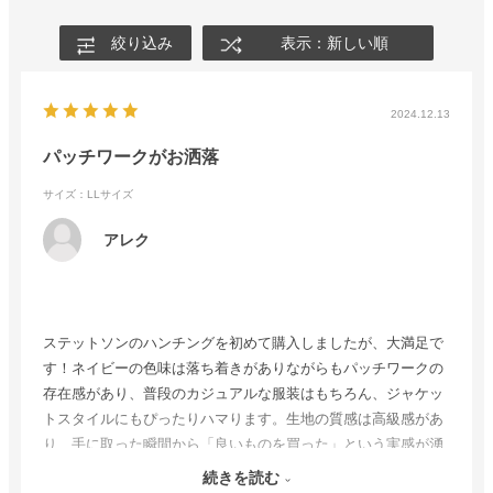
絞り込み
表示：新しい順
2024.12.13
パッチワークがお洒落
サイズ：LLサイズ
アレク
ステットソンのハンチングを初めて購入しましたが、大満足で
す！ネイビーの色味は落ち着きがありながらもパッチワークの
存在感があり、普段のカジュアルな服装はもちろん、ジャケッ
トスタイルにもぴったりハマります。生地の質感は高級感があ
り、手に取った瞬間から「良いものを買った」という実感が湧
きました。サイズ感もアジャスター付きで調整できるので、一
続きを読む