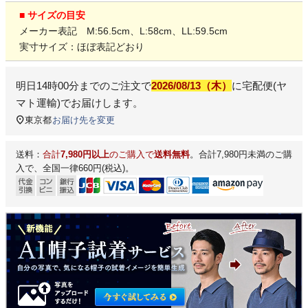
■ サイズの目安
メーカー表記 M:56.5cm、L:58cm、LL:59.5cm
実寸サイズ：ほぼ表記どおり
明日
14時00分
までのご注文で
2026/08/13（木）
に
宅配便(ヤ
マト運輸)
でお届けします。
東京都
お届け先を変更
送料：
合計
7,980円以上
のご購入で
送料無料
。合計7,980円未満のご購
入で、全国一律660円(税込)。