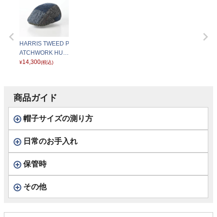
HARRIS TWEED P
ATCHWORK HUN
TING（ハリスツイ
14,300
¥
(税込)
ード パッチワーク
ハンチング）SE73
7 ネイビー
商品ガイド
帽子サイズの測り方
日常のお手入れ
保管時
その他