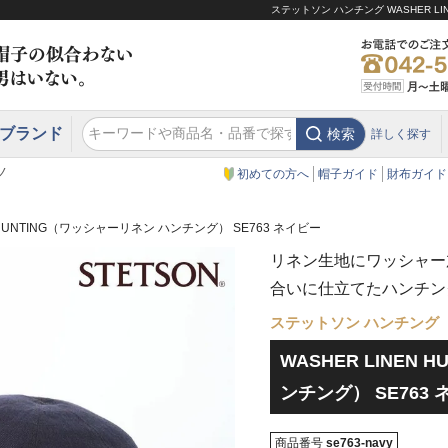
ステットソン ハンチング WASHER L
ブランド
検索
詳しく探す
エクアドル
スウェーデン
ウエスタンハット・テンガロンハット
エクアドル
クリスティーズ ロンドン
ノ
初めての方へ
帽子ガイド
財布ガイド
N HUNTING（ワッシャーリネン ハンチング） SE763 ネイビー
リネン生地にワッシャー
合いに仕立てたハンチン
ステットソン ハンチング
WASHER LINEN
ンチング） SE763
商品番号
se763-navy