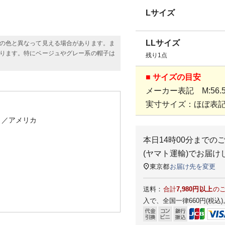
Lサイズ
LLサイズ
の色と異なって見える場合があります。ま
ります。特にベージュやグレー系の帽子は
残り1点
■ サイズの目安
メーカー表記 M:56.5c
実寸サイズ：ほぼ表
）
／アメリカ
本日
14時00分
までの
(ヤマト運輸)
でお届け
東京都
お届け先を変更
送料：
合計
7,980円以上
の
入で、全国一律660円(税込)