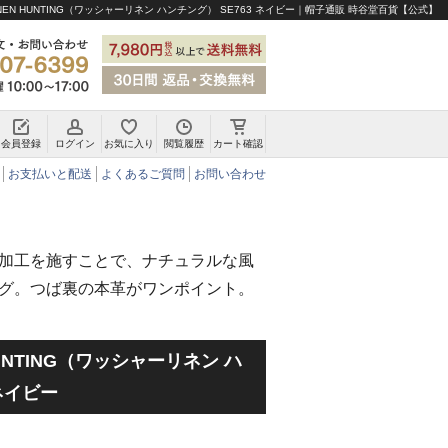
INEN HUNTING（ワッシャーリネン ハンチング） SE763 ネイビー｜帽子通販 時谷堂百貨【公式】
会員登録
ログイン
お気に入り
閲覧履歴
カート確認
チロリアンハット・アルペンハット
お支払いと配送
よくあるご質問
お問い合わせ
加工を施すことで、ナチュラルな風
グ。つば裏の本革がワンポイント。
 HUNTING（ワッシャーリネン ハ
 ネイビー