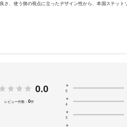
良さ、使う側の視点に立ったデザイン性から、本国ステット
★
0.0
5
★
0
レビュー件数：
件
4
★
3
★