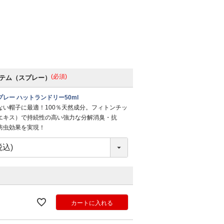
(必須)
テム（スプレー）
レー ハットランドリー50ml
ない帽子に最適！100％天然成分。フィトンチッ
エキス）で持続性の高い強力な分解消臭・抗
防虫効果を実現！
カートに入れる