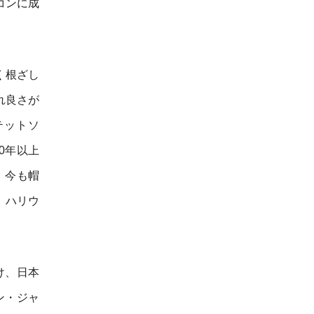
コンに成
く根ざし
れ良さが
テットソ
0年以上
、今も帽
、ハリウ
け、日本
ン・ジャ