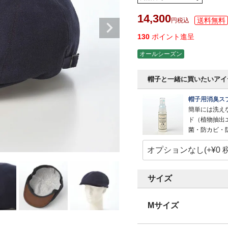
14,300
税込
130
ポイント進呈
オールシーズン
帽子と一緒に買いたいアイ
帽子用消臭スプ
簡単には洗え
ド（植物抽出
菌・防カビ・
サイズ
Mサイズ