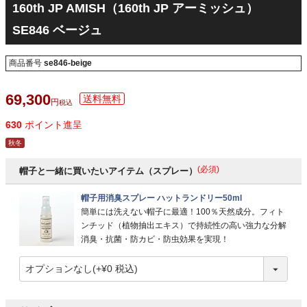
160th JP AMISH（160th JP アーミッシュ）
SE846 ベージュ
商品番号
se846-beige
69,300
税込
630
ポイント進呈
秋冬
(必須)
帽子と一緒に買いたいアイテム（スプレー）
帽子用消臭スプレー ハットランドリー50ml
簡単には洗えない帽子に最適！100％天然成分。フィト
ンチッド（植物抽出エキス）で持続性の高い強力な分解
消臭・抗菌・防カビ・防虫効果を実現！