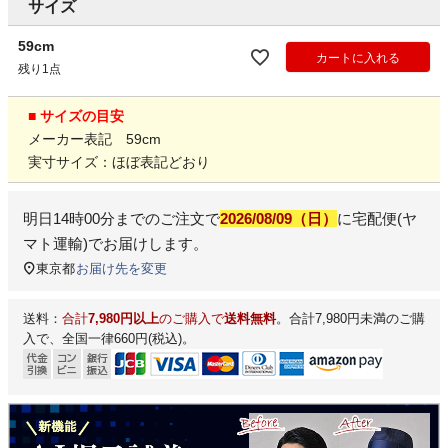
サイズ
59cm
カートに入れる
残り1点
■ サイズの目安
メーカー表記 59cm
実寸サイズ：ほぼ表記どおり
明日
14時00分
までのご注文で
2026/08/09（日）
に
宅配便(ヤ
マト運輸)
でお届けします。
東京都
お届け先を変更
送料：
合計
7,980円以上
のご購入で
送料無料
。合計7,980円未満のご購
入で、全国一律660円(税込)。