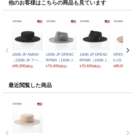
他のお客様はこちらの商品も見ています
160th JP AMISH
160th JP OPENC
160th JP OPENC
OPENROAD 
（160th JP アーミ
RPWN（160th JP
RPWN（160th JP
h US（オー
ッシュ） SE846
69,300
オープンクラウ
70,400
オープンクラウ
70,400
ード 160th 
88,000
¥
(税込)
¥
(税込)
¥
(税込)
¥
(税込)
ブラック
ン） SE828 グレ
ン） SE828 ブラ
T294US ベ
ー
ック
最近閲覧した商品