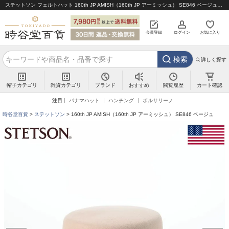
ステットソン フェルトハット 160th JP AMISH（160th JP アーミッシュ） SE846 ベージュ｜帽子通販 時谷堂百貨【公式】
会員登録
ログイン
お気に入り
検索
詳しく探す
帽子カテゴリ
雑貨カテゴリ
ブランド
閲覧履歴
カート確認
おすすめ
注目
パナマハット
ハンチング
ボルサリーノ
時谷堂百貨
ステットソン
160th JP AMISH（160th JP アーミッシュ） SE846 ベージュ