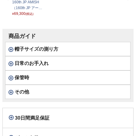
160th JP AMISH
（160th JP アーミ
ッシュ） SE846
69,300
¥
(税込)
ベージュ
商品ガイド
帽子サイズの測り方
日常のお手入れ
保管時
その他
30日間満足保証