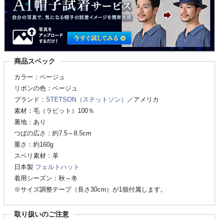
商品スペック
カラー：ベージュ
リボンの色：ベージュ
ブランド：
STETSON（ステットソン）
／アメリカ
素材：毛（ラビット）100％
裏地：あり
つばの広さ：約7.5～8.5cm
重さ：約160g
スベリ素材：革
日本製
フェルトハット
着用シーズン：秋～冬
※サイズ調整テープ（長さ30cm）が1個付属します。
取り扱いのご注意