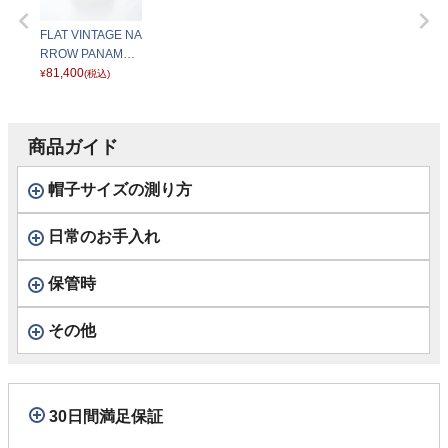
FLAT VINTAGE NA
RROW PANAMA
G12（フラット ヴ
81,400
¥
(税込)
ィンテージ ナロー
パナマ G12） SE8
76 ブラック
商品ガイド
帽子サイズの測り方
日常のお手入れ
保管時
その他
30日間満足保証