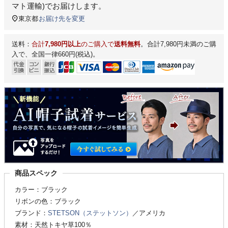
マト運輸)
でお届けします。
東京都
お届け先を変更
送料：
合計
7,980円以上
のご購入で
送料無料
。合計7,980円未満のご購
入で、全国一律660円(税込)。
商品スペック
カラー：ブラック
リボンの色：ブラック
ブランド：
STETSON（ステットソン）
／アメリカ
素材：天然トキヤ草100％