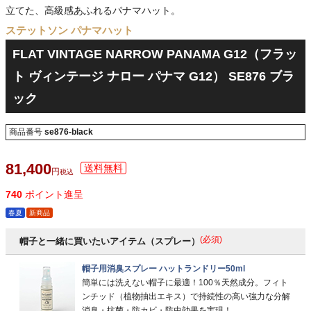
立てた、高級感あふれるパナマハット。
ステットソン パナマハット
FLAT VINTAGE NARROW PANAMA G12（フラッ
ト ヴィンテージ ナロー パナマ G12） SE876 ブラ
ック
商品番号
se876-black
81,400
税込
740
ポイント進呈
春夏
新商品
(必須)
帽子と一緒に買いたいアイテム（スプレー）
帽子用消臭スプレー ハットランドリー50ml
簡単には洗えない帽子に最適！100％天然成分。フィト
ンチッド（植物抽出エキス）で持続性の高い強力な分解
消臭・抗菌・防カビ・防虫効果を実現！