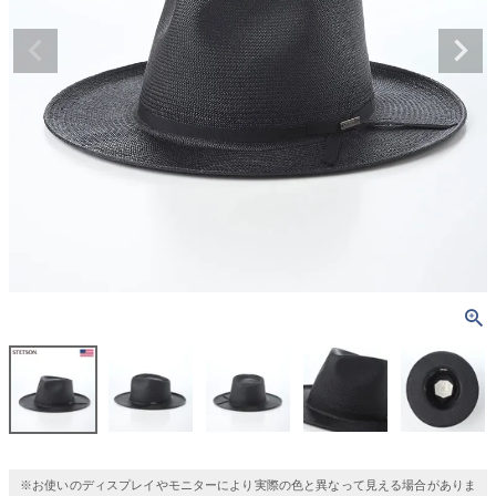
※お使いのディスプレイやモニターにより実際の色と異なって見える場合がありま