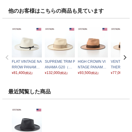
他のお客様はこちらの商品も見ています
FLAT VINTAGE NA
SUPREME TRIM P
HIGH CROWN VI
VENTILATIO
RROW PANAMA
ANAMA G20（ス
NTAGE PANAMA
THER PANA
G12（フラット ヴ
81,400
プリーム トリム パ
132,000
G12（ハイクラウ
93,500
8（ベンチレ
77,000
¥
(税込)
¥
(税込)
¥
(税込)
¥
(税込)
ィンテージ ナロー
ナマ G20） SE880
ン ヴィンテージパ
ョン レザー 
パナマ G12） SE8
ナチュラル
ナマ G12） SE817
G8） SE818
76 オフホワイト
キャメル
ュラル
最近閲覧した商品