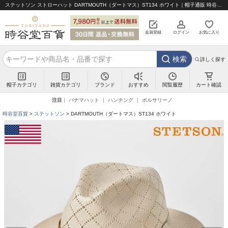
ステットソン ストローハット DARTMOUTH（ダートマス）ST134 ホワイト｜帽子通販 時谷堂百貨【公式】
会員登録
ログイン
お気に入り
検索
詳しく探す
帽子カテゴリ
雑貨カテゴリ
ブランド
閲覧履歴
カート確認
おすすめ
注目
パナマハット
ハンチング
ボルサリーノ
時谷堂百貨
ステットソン
DARTMOUTH（ダートマス）ST134 ホワイト