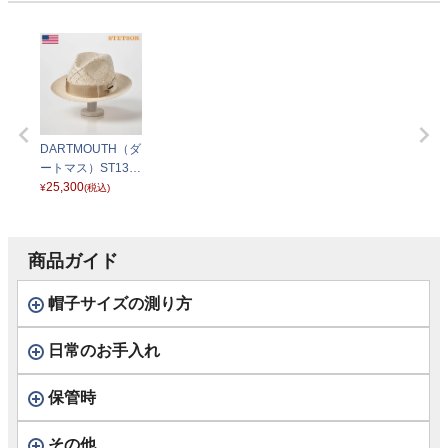
DARTMOUTH（ダ
ートマス）ST134
ホワイト
25,300
¥
(税込)
商品ガイド
帽子サイズの測り方
日常のお手入れ
保管時
その他