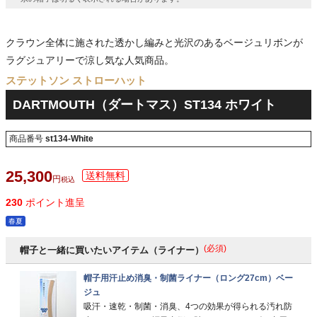
クラウン全体に施された透かし編みと光沢のあるベージュリボンが
ラグジュアリーで涼し気な人気商品。
ステットソン ストローハット
DARTMOUTH（ダートマス）ST134 ホワイト
商品番号
st134-White
25,300
税込
230
ポイント進呈
春夏
(必須)
帽子と一緒に買いたいアイテム（ライナー）
帽子用汗止め消臭・制菌ライナー（ロング27cm）ベー
ジュ
吸汗・速乾・制菌・消臭、4つの効果が得られる汚れ防