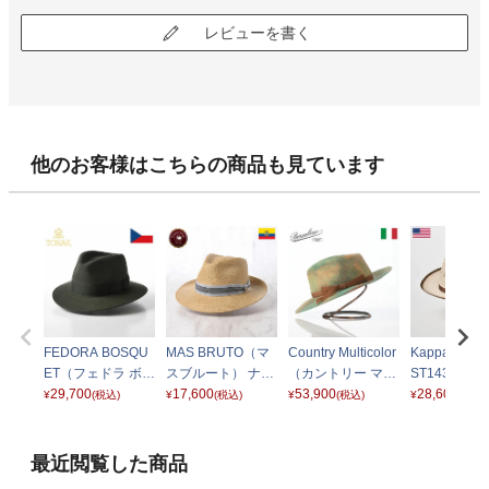
レビューを書く
他のお客様はこちらの商品も見ています
FEDORA BOSQU
MAS BRUTO（マ
Country Multicolor
Kappa（カ
ET（フェドラ ボス
スブルート） ナチ
（カントリー マル
ST143 アイ
ケ）グリーン
29,700
ュラル
17,600
チカラー） 16027
53,900
28,600
¥
(税込)
¥
(税込)
¥
(税込)
¥
(税込)
2 グリーン
最近閲覧した商品