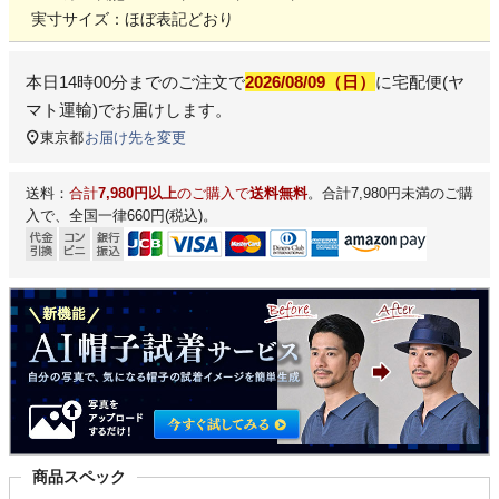
実寸サイズ：ほぼ表記どおり
本日
14時00分
までのご注文で
2026/08/09（日）
に
宅配便(ヤ
マト運輸)
でお届けします。
東京都
お届け先を変更
送料：
合計
7,980円以上
のご購入で
送料無料
。合計7,980円未満のご購
入で、全国一律660円(税込)。
商品スペック