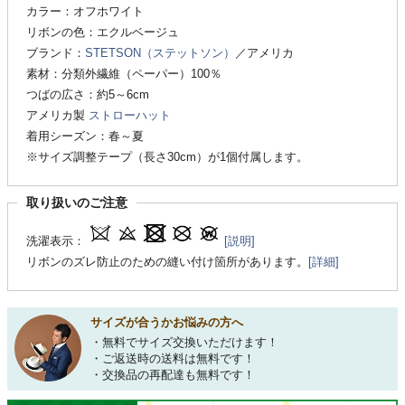
カラー：オフホワイト
リボンの色：エクルベージュ
ブランド：
STETSON（ステットソン）
／アメリカ
素材：分類外繊維（ペーパー）100％
つばの広さ：約5～6cm
アメリカ製
ストローハット
着用シーズン：春～夏
※サイズ調整テープ（長さ30cm）が1個付属します。
取り扱いのご注意
洗濯表示：
[説明]
リボンのズレ防止のための縫い付け箇所があります。
[詳細]
サイズが合うかお悩みの方へ
・無料でサイズ交換いただけます！
・ご返送時の送料は無料です！
・交換品の再配達も無料です！