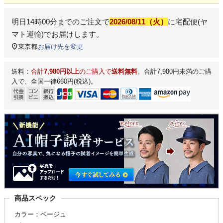
明日
14時00分
までのご注文で
2026/08/11（火）
に
宅配便(ヤ
マト運輸)
でお届けします。
東京都
お届け先を変更
送料：
合計
7,980円以上
のご購入で
送料無料
。合計7,980円未満のご購
入で、全国一律660円(税込)。
商品スペック
カラー：ベージュ