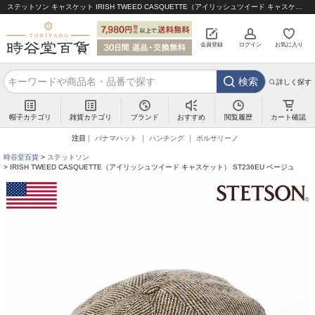
ステットソン キャスケット IRISH TWEED CASQUETTE（アイリッシュツイード キャスケット） ST236EU ベージュ｜帽子通販 時谷堂百貨【公式】
会員登録
ログイン
お気に入り
検索
詳しく探す
帽子カテゴリ
雑貨カテゴリ
ブランド
閲覧履歴
カート確認
おすすめ
注目
パナマハット
ハンチング
ボルサリーノ
時谷堂百貨
ステットソン
IRISH TWEED CASQUETTE（アイリッシュツイード キャスケット） ST236EU ベージュ