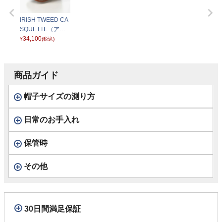
IRISH TWEED CA
SQUETTE（アイ
リッシュツイード
34,100
¥
(税込)
キャスケット） ST
236EU ベージュ
商品ガイド
帽子サイズの測り方
日常のお手入れ
保管時
その他
30日間満足保証