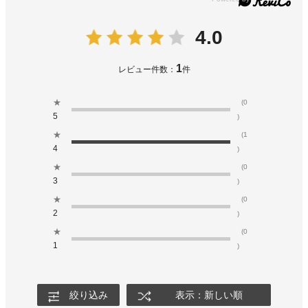
4.0
1
レビュー件数：
件
★
(0
5
)
★
(1
4
)
★
(0
3
)
★
(0
2
)
★
(0
1
)
絞り込み
表示：新しい順