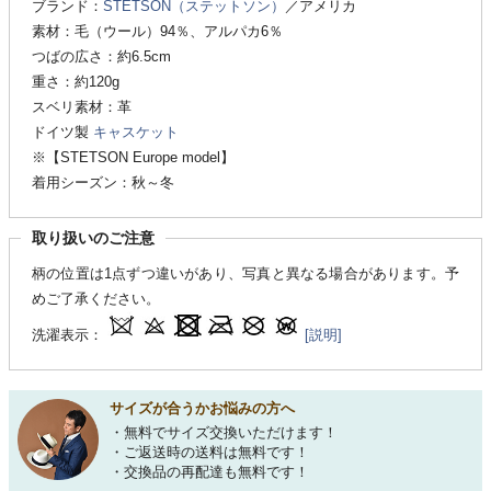
ブランド：
STETSON（ステットソン）
／アメリカ
素材：毛（ウール）94％、アルパカ6％
つばの広さ：約6.5cm
重さ：約120g
スベリ素材：革
ドイツ製
キャスケット
※【STETSON Europe model】
着用シーズン：秋～冬
取り扱いのご注意
柄の位置は1点ずつ違いがあり、写真と異なる場合があります。予
めご了承ください。
洗濯表示：
[説明]
サイズが合うかお悩みの方へ
・無料でサイズ交換いただけます！
・ご返送時の送料は無料です！
・交換品の再配達も無料です！