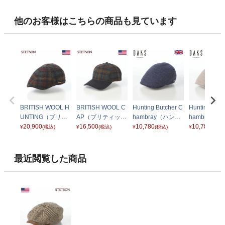
他のお客様はこちらの商品も見ています
BRITISH WOOL H
BRITISH WOOL C
Hunting Butcher C
Hunting Butc
UNTING（ブリテ
AP（ブリティッシ
hambray（ハンチ
hambray（
ィッシュウール ハ
20,900
ュウール キャッ
16,500
ング ブッチャーシ
10,780
ング ブッチ
10,780
¥
(税込)
¥
(税込)
¥
(税込)
¥
(税込)
ンチング） ST304
プ） ST305EU ブ
ャンブレー） D20
ャンブレー） 
EU ブラウン
ラウン
17 ネイビー
17 グレー
最近閲覧した商品