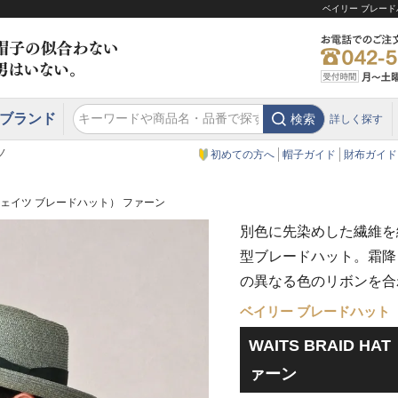
ベイリー ブレードハ
ブランド
検索
詳しく探す
エクアドル
スウェーデン
ウエスタンハット・テンガロンハット
エクアドル
クリスティーズ ロンドン
ノ
初めての方へ
帽子ガイド
財布ガイド
AT（ウェイツ ブレードハット） ファーン
別色に先染めした繊維を
型ブレードハット。霜降
の異なる色のリボンを合
ベイリー ブレードハット
WAITS BRAID 
ァーン