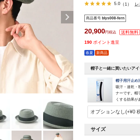
5.0
（1）
レ
商品番号
blys008-fern
20,900
税込
190
ポイント進呈
春夏
新商品
帽子と一緒に買いたいアイ
帽子用汗止め
吸汗・速乾・
ナーです。帽
くする効果が
サイズ