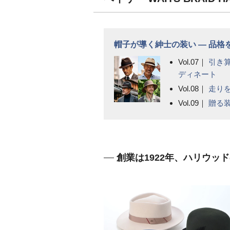
帽子が導く紳士の装い ― 品
Vol.07｜
引き
ディネート
Vol.08｜
走り
Vol.09｜
贈る
創業は1922年、ハリウ