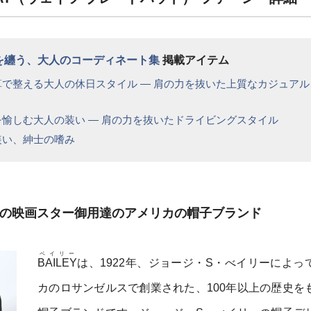
格を纏う、大人のコーディネート集
掲載アイテム
算で整える大人の休日スタイル ― 肩の力を抜いた上質なカジュアル
を愉しむ大人の装い ― 肩の力を抜いたドライビングスタイル
装い、紳士の嗜み
ッドの映画スター御用達のアメリカの帽子ブランド
ベイリー
BAILEY
は、1922年、ジョージ・S・べイリーによっ
カのロサンゼルスで創業された、100年以上の歴史を