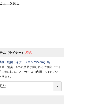
ビューを見る
(必須)
テム（ライナー）
消臭・制菌ライナー（ロング27cm）黒
制菌・消臭、4つの効果が得られる汚れ防止ライ
子内側に貼ることでサイズ（内周）を1cm小さ
あります。