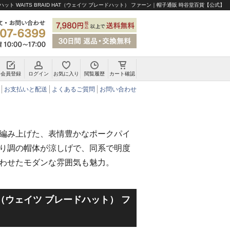
ット WAITS BRAID HAT（ウェイツ ブレードハット） ファーン｜帽子通販 時谷堂百貨【公式】
会員登録
ログイン
お気に入り
閲覧履歴
カート確認
チロリアンハット・アルペンハット
お支払いと配送
よくあるご質問
お問い合わせ
編み上げた、表情豊かなポークパイ
り調の帽体が涼しげで、同系で明度
わせたモダンな雰囲気も魅力。
HAT（ウェイツ ブレードハット） フ