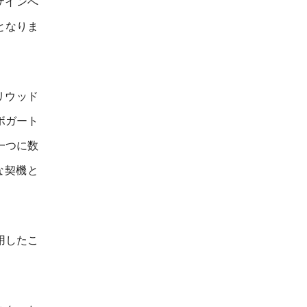
ザインへ
となりま
リウッド
ボガート
一つに数
な契機と
用したこ