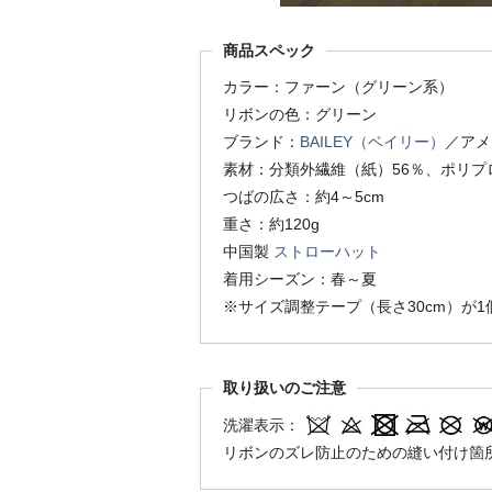
商品スペック
カラー：ファーン（グリーン系）
リボンの色：グリーン
ブランド：
BAILEY（ベイリー）
／アメ
素材：分類外繊維（紙）56％、ポリプ
つばの広さ：約4～5cm
重さ：約120g
中国製
ストローハット
着用シーズン：春～夏
※サイズ調整テープ（長さ30cm）が
取り扱いのご注意
洗濯表示：
リボンのズレ防止のための縫い付け箇