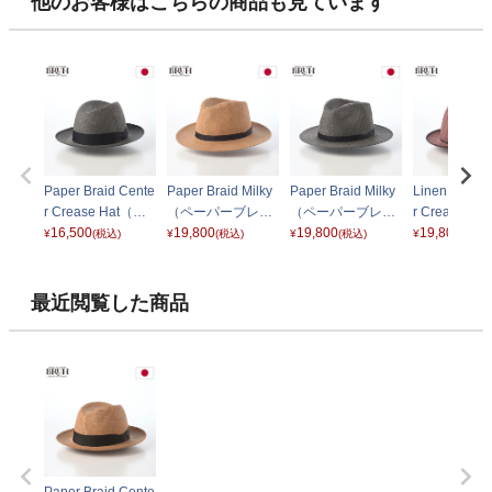
他のお客様はこちらの商品も見ています
Paper Braid Cente
Paper Braid Milky
Paper Braid Milky
Linen Braid 
r Crease Hat（ペ
（ペーパーブレー
（ペーパーブレー
r Crease H
ーパーブレード セ
16,500
ド ミルキー）325
19,800
ド ミルキー）325
19,800
ネンブレード
19,800
¥
(税込)
¥
(税込)
¥
(税込)
¥
(税込)
ンタークリースハ
201 ナチュラル
201 チャコール
タークリース
ット）325202 チ
ト）325203
ャコール
ク
最近閲覧した商品