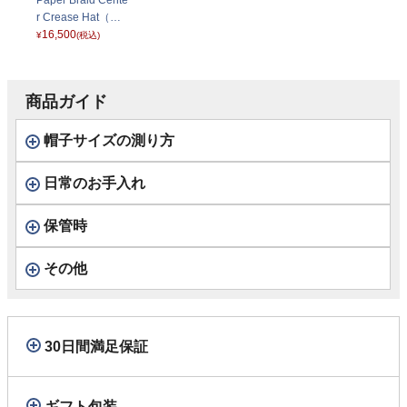
Paper Braid Cente
r Crease Hat（ペ
ーパーブレード セ
16,500
¥
(税込)
ンタークリースハ
ット）325202 ナ
チュラル
商品ガイド
帽子サイズの測り方
日常のお手入れ
保管時
その他
30日間満足保証
ギフト包装