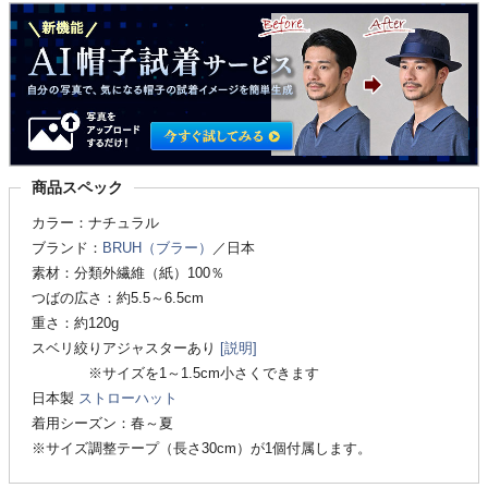
商品スペック
カラー：ナチュラル
ブランド：
BRUH（ブラー）
／日本
素材：分類外繊維（紙）100％
つばの広さ：約5.5～6.5cm
重さ：約120g
スベリ絞りアジャスターあり
[説明]
※サイズを1～1.5cm小さくできます
日本製
ストローハット
着用シーズン：春～夏
※サイズ調整テープ（長さ30cm）が1個付属します。