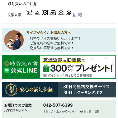
取り扱いのご注意
洗濯表示：
[説明]
サイズが合うかお悩みの方へ
・無料でサイズ交換いただけます！
・ご返送時の送料は無料です！
・交換品の再配達も無料です！
042-507-6399
お電話でのご注文
お客様専用ダイヤル
営業：月～土／10時～17時 ※休業：日・祝日