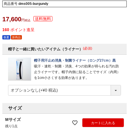
商品番号
dms005-burgundy
17,600
税込
160
ポイント進呈
春夏
新商品
(必須)
帽子と一緒に買いたいアイテム（ライナー）
帽子用汗止め消臭・制菌ライナー（ロング27cm）黒
吸汗・速乾・制菌・消臭、4つの効果が得られる汚れ防
止ライナーです。帽子内側に貼ることでサイズ（内周）
を1cm小さくする効果があります。
サイズ
Mサイズ
カートに入れる
残り1点