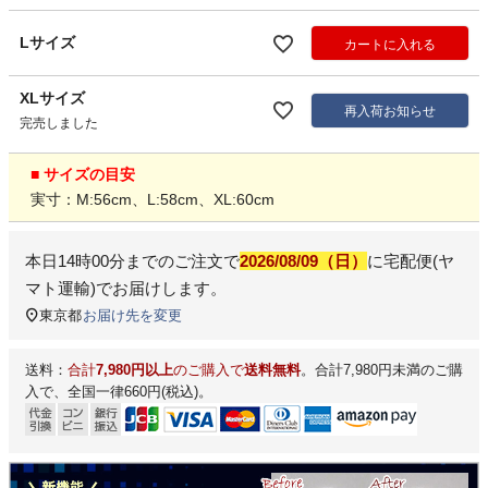
Lサイズ
カートに入れる
XLサイズ
再入荷お知らせ
完売しました
■ サイズの目安
実寸：M:56cm、L:58cm、XL:60cm
本日
14時00分
までのご注文で
2026/08/09（日）
に
宅配便(ヤ
マト運輸)
でお届けします。
東京都
お届け先を変更
送料：
合計
7,980円以上
のご購入で
送料無料
。合計7,980円未満のご購
入で、全国一律660円(税込)。