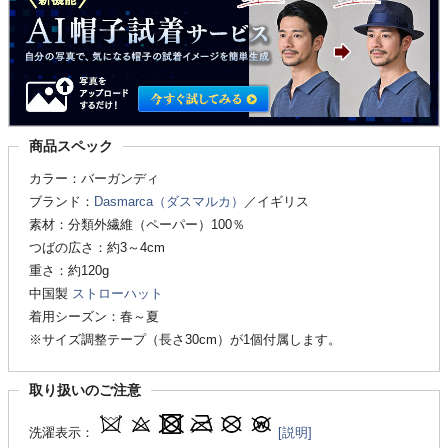
商品スペック
カラー：バーガンディ
ブランド：
Dasmarca（ダスマルカ）
／イギリス
素材：分類外繊維（ペーパー）100％
つばの広さ：約3～4cm
重さ：約120g
中国製
ストローハット
着用シーズン：春～夏
※サイズ調整テープ（長さ30cm）が1個付属します。
取り扱いのご注意
洗濯表示：
[説明]