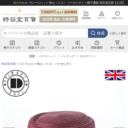
ダスマルカ ブレードハット Rico（リコ） バーガンディ｜帽子通販 時谷堂百貨【公式】
会員登録
ログイン
お気に入り
検索
詳しく探す
帽子カテゴリ
雑貨カテゴリ
ブランド
閲覧履歴
カート確認
おすすめ
注目
パナマハット
ハンチング
ボルサリーノ
時谷堂百貨
ダスマルカ
Rico（リコ） バーガンディ