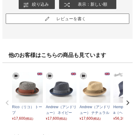
絞り込み
表示：新しい順
レビューを書く
他のお客様はこちらの商品も見ています
Rico（リコ） トー
Andrew（アンドリ
Andrew（アンドリ
Hemp Braid P
プ
ュー） ネイビー
ュー） ナチュラル
a（ヘンプブ
17,600
17,600
17,600
ド ピッコラ） 
56,100
¥
(税込)
¥
(税込)
¥
(税込)
¥
(税込)
107 ネイビー