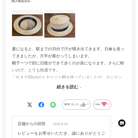
夏になると、駅までの15分で汗が噴き出てきます。日傘も使っ
てきましたが、片手が塞がってしまいます。
帽子一つで顔に日陰ができて歩くのが楽になります。さらに軽
いので、とても快適です。
これまで59cmのトキージャ帽を使っていましたが、カンカン
帽が気になっていて買い足しました。58.5cmということでした
続きを読む
が、他の方のレビューで若干大きめというのを信じて購入しま
した。お店の方には、ロットの中でも大きめがあれば探してく
参考になった
0
Like!
0
ださいとの面倒なお願いにも対応していただきました。
汗対策にバンダナを巻いていますが、サイズは問題なく快適に
通勤できています。
店舗からの回答
2026.6.30
これから夏を迎えさらに熱くなると思いますが、帽子のありが
レビューをお寄せいただき、誠にありがとうご
たさをどれだけ感じられるかとても楽しみです。