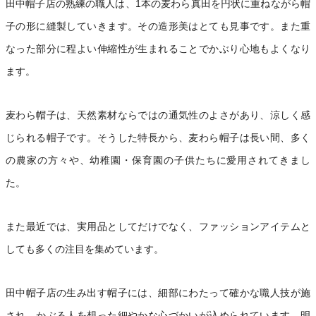
田中帽子店の熟練の職人は、1本の麦わら真田を円状に重ねながら帽
子の形に縫製していきます。その造形美はとても見事です。また重
なった部分に程よい伸縮性が生まれることでかぶり心地もよくなり
ます。
麦わら帽子は、天然素材ならではの通気性のよさがあり、涼しく感
じられる帽子です。そうした特長から、麦わら帽子は長い間、多く
の農家の方々や、幼稚園・保育園の子供たちに愛用されてきまし
た。
また最近では、実用品としてだけでなく、ファッションアイテムと
しても多くの注目を集めています。
田中帽子店の生み出す帽子には、細部にわたって確かな職人技が施
され、かぶる人を想った細やかな心づかいが込められています。明