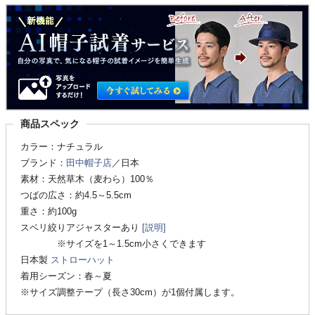
商品スペック
カラー：ナチュラル
ブランド：
田中帽子店
／日本
素材：天然草木（麦わら）100％
つばの広さ：約4.5～5.5cm
重さ：約100g
スベリ絞りアジャスターあり
[説明]
※サイズを1～1.5cm小さくできます
日本製
ストローハット
着用シーズン：春～夏
※サイズ調整テープ（長さ30cm）が1個付属します。