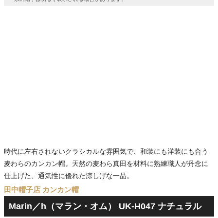
時代に左右されないクラシカルな雰囲気で、和装にも洋装にも合う
麦わらのカンカン帽。天然の麦わら真田を材料に熟練職人が丹念に
仕上げた、通気性に優れた涼しげな一品。
田中帽子店 カンカン帽
Marin／h（マラン・オム） UK-H047 ナチュラル