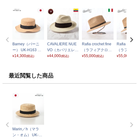
Barney（バーニ
CAVALIERE NUE
Rafia crochet fine
Rafia crochet
ー） UK-H163 ナ
VO（カバリエレ
（ラフィアクロシ
（ラフィアク
チュラル
14,300
ヌエボ）ナチュラ
44,000
ェ ファイン） 141
55,000
ェ ファイン） 
55,000
¥
(税込)
¥
(税込)
¥
(税込)
¥
(税込)
ル
165 オリーブリボ
165 ネイビ
ン
ン
最近閲覧した商品
Marin／h（マラ
ン・オム） UK-H0