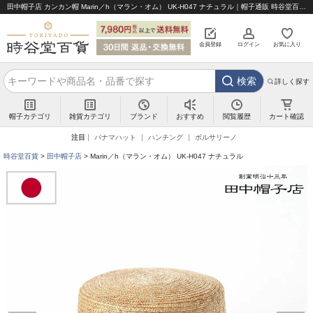
田中帽子店 カンカン帽 Marin／h（マラン・オム） UK-H047 ナチュラル｜帽子通販 時谷堂百貨【公式】
会員登録
ログイン
お気に入り
検索
詳しく探す
帽子カテゴリ
雑貨カテゴリ
ブランド
閲覧履歴
カート確認
おすすめ
注目
パナマハット
ハンチング
ボルサリーノ
時谷堂百貨
田中帽子店
Marin／h（マラン・オム） UK-H047 ナチュラル