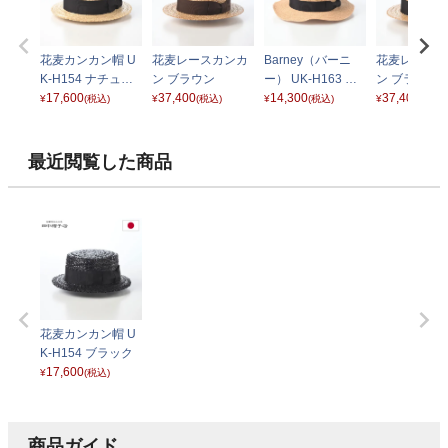
花麦カンカン帽 U
花麦レースカンカ
Barney（バーニ
花麦レースカ
K-H154 ナチュラ
ン ブラウン
ー） UK-H163 ナ
ン ブラック
ル
17,600
37,400
チュラル
14,300
37,400
¥
(税込)
¥
(税込)
¥
(税込)
¥
(税込)
最近閲覧した商品
花麦カンカン帽 U
K-H154 ブラック
17,600
¥
(税込)
商品ガイド