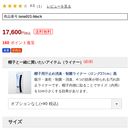
4.0
（1）
レビューを見る
商品番号
tana021-black
17,600
税込
160
ポイント進呈
春夏
新商品
(必須)
帽子と一緒に買いたいアイテム（ライナー）
帽子用汗止め消臭・制菌ライナー（ロング27cm）黒
吸汗・速乾・制菌・消臭、4つの効果が得られる汚れ防
止ライナーです。帽子内側に貼ることでサイズ（内周）
を1cm小さくする効果があります。
サイズ