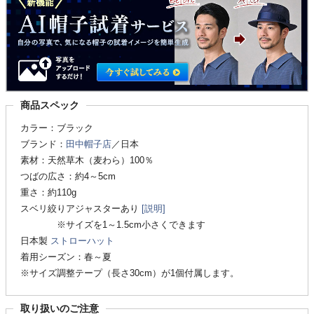
商品スペック
カラー：ブラック
ブランド：
田中帽子店
／日本
素材：天然草木（麦わら）100％
つばの広さ：約4～5cm
重さ：約110g
スベリ絞りアジャスターあり
[説明]
※サイズを1～1.5cm小さくできます
日本製
ストローハット
着用シーズン：春～夏
※サイズ調整テープ（長さ30cm）が1個付属します。
取り扱いのご注意