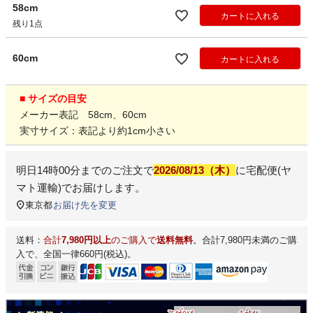
58cm
カートに入れる
残り1点
60cm
カートに入れる
■ サイズの目安
メーカー表記 58cm、60cm
実寸サイズ：表記より約1cm小さい
明日
14時00分
までのご注文で
2026/08/13（木）
に
宅配便(ヤ
マト運輸)
でお届けします。
東京都
お届け先を変更
送料：
合計
7,980円以上
のご購入で
送料無料
。合計7,980円未満のご購
入で、全国一律660円(税込)。