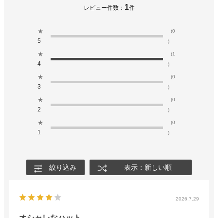
1
レビュー件数：
件
★
(0
5
)
★
(1
4
)
★
(0
3
)
★
(0
2
)
★
(0
1
)
絞り込み
表示：新しい順
2026.7.29
オシャレなハット