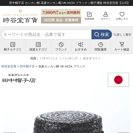
田中帽子店 カンカン帽 花麦カンカン帽 UK-H154 ブラック｜帽子通販 時谷堂百貨【公式】
会員登録
ログイン
お気に入り
検索
詳しく探す
帽子カテゴリ
雑貨カテゴリ
ブランド
閲覧履歴
カート確認
おすすめ
注目
パナマハット
ハンチング
ボルサリーノ
時谷堂百貨
田中帽子店
花麦カンカン帽 UK-H154 ブラック