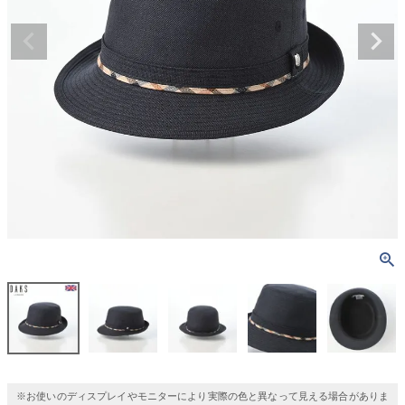
※お使いのディスプレイやモニターにより実際の色と異なって見える場合がありま