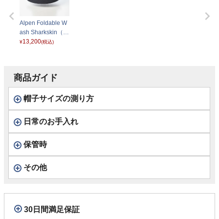
Alpen Foldable W
ash Sharkskin（ア
ルペン フォルダブ
13,200
¥
(税込)
ルウォッシュ シャ
ークスキン） D20
33 ネイビー
商品ガイド
帽子サイズの測り方
日常のお手入れ
保管時
その他
30日間満足保証