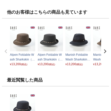
他のお客様はこちらの商品も見ています
Alpen Foldable W
Alpen Foldable W
Manish Foldable
Manish Fold
ash Sharkskin（ア
ash Sharkskin（ア
Wash Sharkskin
Wash Sharks
ルペン フォルダブ
13,200
ルペン フォルダブ
13,200
（マニッシュ フォ
13,200
（マニッシュ
13,200
¥
(税込)
¥
(税込)
¥
(税込)
¥
(税込)
ルウォッシュ シャ
ルウォッシュ シャ
ルダブルウォッシ
ルダブルウォ
ークスキン） D20
ークスキン） D20
ュ シャークスキ
ュ シャーク
33 ブラウン
33 チャコール
ン） D2031 ネイ
ン） D2031
最近閲覧した商品
ビー
ウン