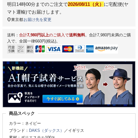
明日
14時00分
までのご注文で
2026/08/11（火）
に
宅配便(ヤ
マト運輸)
でお届けします。
東京都
お届け先を変更
送料：
合計
7,980円以上
のご購入で
送料無料
。合計7,980円未満のご購
入で、全国一律660円(税込)。
商品スペック
カラー：ネイビー
ブランド：
DAKS（ダックス）
／イギリス
素材：ポリエステル100％