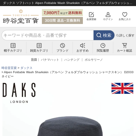
ダックス ソフトハット Alpen Foldable Wash Sharkskin（アルペン フォルダブルウォッシュ シャークスキン） D2033 ネイビー｜帽子通販 時谷堂百貨【公式】
会員登録
ログイン
お気に入り
検索
詳しく探す
帽子カテゴリ
雑貨カテゴリ
ブランド
閲覧履歴
カート確認
おすすめ
注目
パナマハット
ハンチング
ボルサリーノ
時谷堂百貨
ダックス
Alpen Foldable Wash Sharkskin（アルペン フォルダブルウォッシュ シャークスキン） D2033
ネイビー