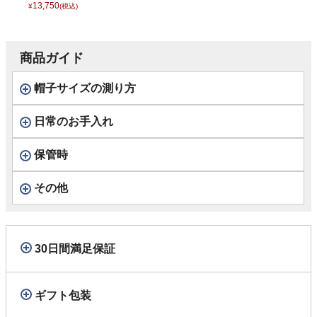
ツイード） D3015
13,750
¥
(税込)
ブラック
商品ガイド
帽子サイズの測り方
日常のお手入れ
保管時
その他
30日間満足保証
ギフト包装