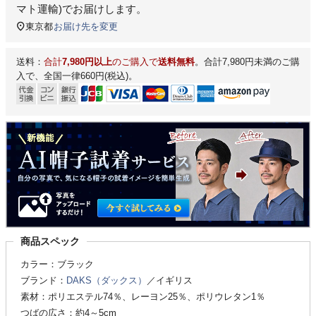
マト運輸)
でお届けします。
東京都
お届け先を変更
送料：
合計
7,980円以上
のご購入で
送料無料
。合計7,980円未満のご購
入で、全国一律660円(税込)。
商品スペック
カラー：ブラック
ブランド：
DAKS（ダックス）
／イギリス
素材：ポリエステル74％、レーヨン25％、ポリウレタン1％
つばの広さ：約4～5cm