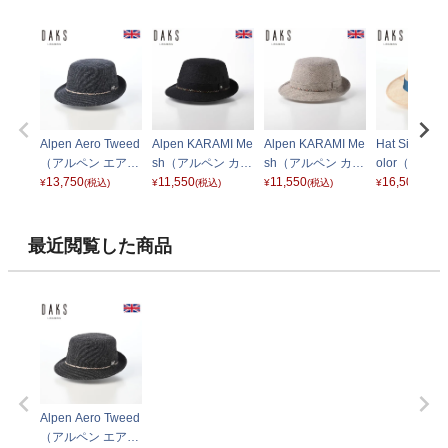
Alpen Aero Tweed
Alpen KARAMI Me
Alpen KARAMI Me
Hat Sinamay
（アルペン エアロ
sh（アルペン カラ
sh（アルペン カラ
olor（ハット
ツイード） D3015
13,750
ミメッシュ） D29
11,550
ミメッシュ） D29
11,550
マイ バイカ
16,500
¥
(税込)
¥
(税込)
¥
(税込)
¥
(税込)
ネイビー
74 ブラック
74 ベージュ
D2004 ナ
最近閲覧した商品
Alpen Aero Tweed
（アルペン エアロ