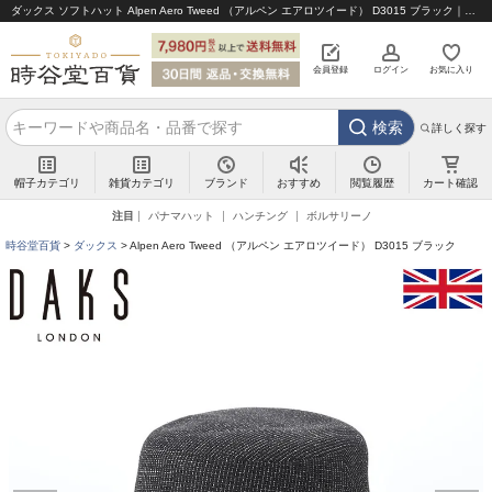
ダックス ソフトハット Alpen Aero Tweed （アルペン エアロツイード） D3015 ブラック｜帽子通販 時谷堂百貨【公式】
会員登録
ログイン
お気に入り
検索
詳しく探す
帽子カテゴリ
雑貨カテゴリ
ブランド
閲覧履歴
カート確認
おすすめ
注目
パナマハット
ハンチング
ボルサリーノ
時谷堂百貨
ダックス
Alpen Aero Tweed （アルペン エアロツイード） D3015 ブラック