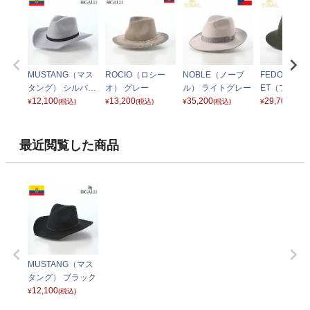
MUSTANG（マス
ROCIO（ロシー
NOBLE（ノーブ
FEDORA BO
タング） シルバー
オ） グレー
ル） ライトグレー
ET（フェドラ
ベリー
12,100
13,200
35,200
ケ）グリーン
29,700
¥
(税込)
¥
(税込)
¥
(税込)
¥
(税込)
最近閲覧した商品
MUSTANG（マス
タング） ブラック
12,100
¥
(税込)