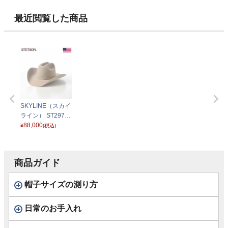
最近閲覧した商品
SKYLINE（スカイ
ライン） ST297U
S ライトベージュ
88,000
¥
(税込)
商品ガイド
帽子サイズの測り方
日常のお手入れ