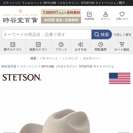
ステットソン フェルトハット SKYLINE（スカイライン） ST297US ライトベージュ｜帽子通販 時谷堂百貨【公式】
会員登録
ログイン
お気に入り
検索
詳しく探す
帽子カテゴリ
雑貨カテゴリ
ブランド
閲覧履歴
カート確認
おすすめ
注目
パナマハット
ハンチング
ボルサリーノ
時谷堂百貨
ステットソン
SKYLINE（スカイライン） ST297US ライトベージュ