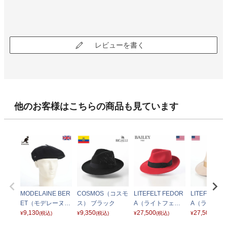
レビューを書く
他のお客様はこちらの商品も見ています
MODELAINE BER
COSMOS（コスモ
LITEFELT FEDOR
LITEFELT F
ET（モデレーヌベ
ス） ブラック
A（ライトフェル
A（ライトフ
レー） ブラック
9,130
9,350
ト フェドラ） レッ
27,500
ト フェドラ）
27,500
¥
(税込)
¥
(税込)
¥
(税込)
¥
(税込)
ド
ボリー