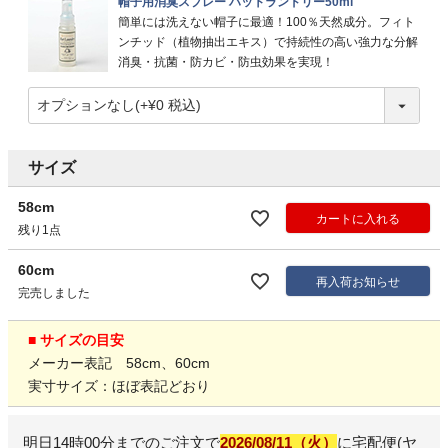
帽子用消臭スプレー ハットランドリー50ml
簡単には洗えない帽子に最適！100％天然成分。フィト
ンチッド（植物抽出エキス）で持続性の高い強力な分解
消臭・抗菌・防カビ・防虫効果を実現！
サイズ
58cm
カートに入れる
残り1点
60cm
再入荷お知らせ
完売しました
■ サイズの目安
メーカー表記 58cm、60cm
実寸サイズ：ほぼ表記どおり
明日
14時00分
までのご注文で
2026/08/11（火）
に
宅配便(ヤ