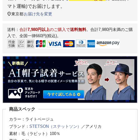
マト運輸)
でお届けします。
東京都
お届け先を変更
送料：
合計
7,980円以上
のご購入で
送料無料
。合計7,980円未満のご購
入で、全国一律660円(税込)。
商品スペック
カラー：ライトベージュ
ブランド：
STETSON（ステットソン）
／アメリカ
素材：毛（ラビット）100％