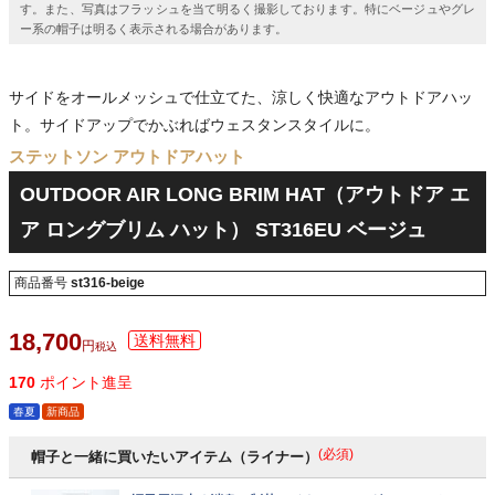
す。また、写真はフラッシュを当て明るく撮影しております。特にベージュやグレ
ー系の帽子は明るく表示される場合があります。
サイドをオールメッシュで仕立てた、涼しく快適なアウトドアハッ
ト。サイドアップでかぶればウェスタンスタイルに。
ステットソン アウトドアハット
OUTDOOR AIR LONG BRIM HAT（アウトドア エ
ア ロングブリム ハット） ST316EU ベージュ
商品番号
st316-beige
18,700
税込
170
ポイント進呈
春夏
新商品
(必須)
帽子と一緒に買いたいアイテム（ライナー）