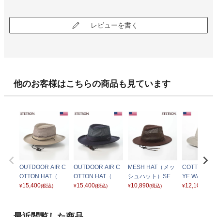
レビューを書く
他のお客様はこちらの商品も見ています
OUTDOOR AIR C
OUTDOOR AIR C
MESH HAT（メッ
COTTON OV
OTTON HAT（ア
OTTON HAT（ア
シュハット）SE71
YE WASHED
ウトドア エアコッ
15,400
ウトドア エアコッ
15,400
8 ブラウン
10,890
G HAT（コ
12,100
¥
(税込)
¥
(税込)
¥
(税込)
¥
(税込)
トン ハット） ST2
トン ハット） ST2
オーバーダイ
73EU ベージュ
73EU ネイビー
ッシュドロン
ット）SE58
最近閲覧した商品