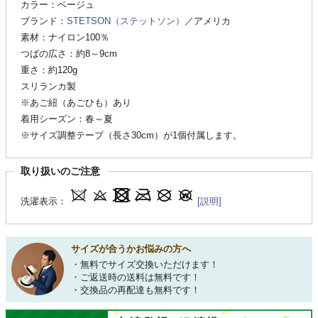
カラー：ベージュ
ブランド：
STETSON（ステットソン）
／アメリカ
素材：ナイロン100％
つばの広さ：約8～9cm
重さ：約120g
スリランカ製
※あご紐（あごひも）あり
着用シーズン：春～夏
※サイズ調整テープ（長さ30cm）が1個付属します。
取り扱いのご注意
洗濯表示：
[説明]
サイズが合うかお悩みの方へ
・無料でサイズ交換いただけます！
・ご返送時の送料は無料です！
・交換品の再配達も無料です！