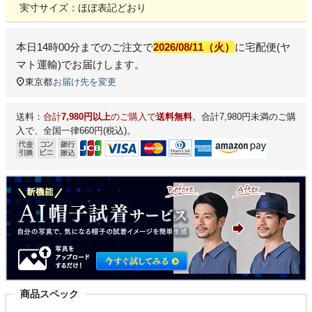
実寸サイズ：ほぼ表記どおり
本日
14時00分
までのご注文で
2026/08/11（火）
に
宅配便(ヤ
マト運輸)
でお届けします。
東京都
お届け先を変更
送料：
合計
7,980円以上
のご購入で
送料無料
。合計7,980円未満のご購
入で、全国一律660円(税込)。
商品スペック