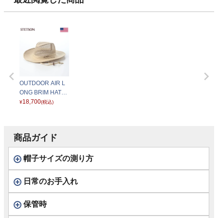
ーブ
OUTDOOR AIR L
ONG BRIM HAT
（アウトドア エア
18,700
¥
(税込)
ロングブリム ハッ
ト） ST316EU ベ
ージュ
商品ガイド
帽子サイズの測り方
日常のお手入れ
保管時