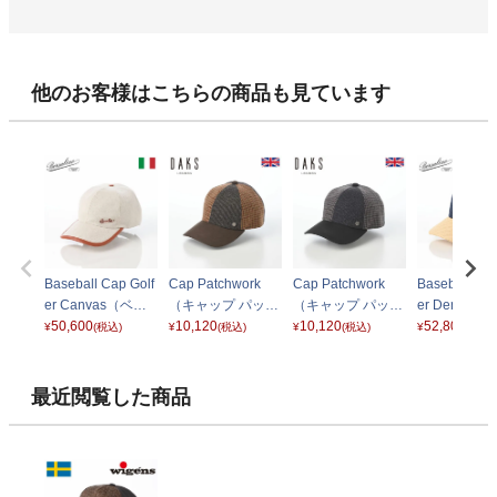
他のお客様はこちらの商品も見ています
Baseball Cap Golf
Cap Patchwork
Cap Patchwork
Baseball Cap
er Canvas（ベー
（キャップ パッチ
（キャップ パッチ
er Denim
スボールキャップ
50,600
ワーク） D1921
10,120
ワーク） D1921
10,120
ボールキャッ
52,800
¥
(税込)
¥
(税込)
¥
(税込)
¥
(税込)
ゴルファー キャン
ブラウン
グレー
ルファー デ
バス） B95009 ブ
B95010 ブ
ラウン
最近閲覧した商品