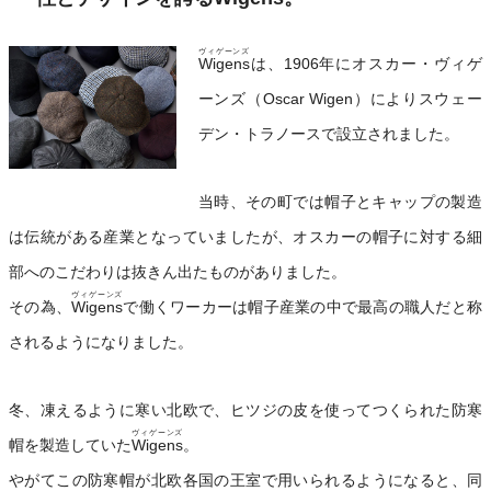
ヴィゲーンズ
Wigens
は、1906年にオスカー・ヴィゲ
ーンズ（Oscar Wigen）によりスウェー
デン・トラノースで設立されました。
当時、その町では帽子とキャップの製造
は伝統がある産業となっていましたが、オスカーの帽子に対する細
部へのこだわりは抜きん出たものがありました。
ヴィゲーンズ
その為、
Wigens
で働くワーカーは帽子産業の中で最高の職人だと称
されるようになりました。
冬、凍えるように寒い北欧で、ヒツジの皮を使ってつくられた防寒
ヴィゲーンズ
帽を製造していた
Wigens
。
やがてこの防寒帽が北欧各国の王室で用いられるようになると、同