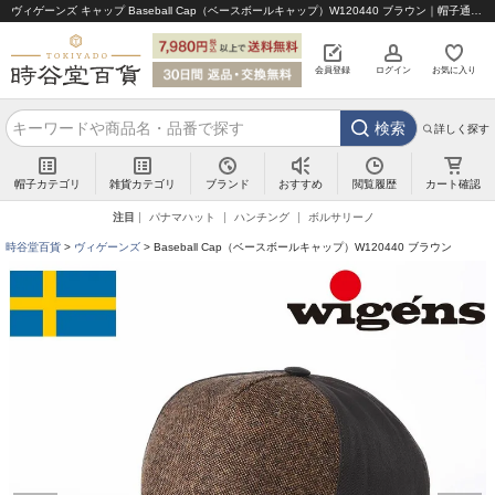
ヴィゲーンズ キャップ Baseball Cap（ベースボールキャップ）W120440 ブラウン｜帽子通販 時谷堂百貨【公式】
会員登録
ログイン
お気に入り
検索
詳しく探す
帽子カテゴリ
雑貨カテゴリ
ブランド
閲覧履歴
カート確認
おすすめ
注目
パナマハット
ハンチング
ボルサリーノ
時谷堂百貨
ヴィゲーンズ
Baseball Cap（ベースボールキャップ）W120440 ブラウン