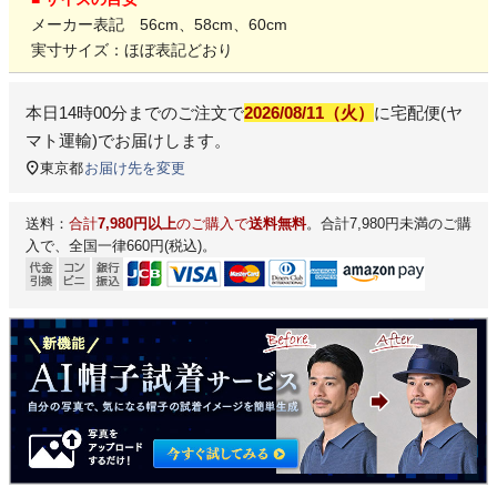
メーカー表記 56cm、58cm、60cm
実寸サイズ：ほぼ表記どおり
本日
14時00分
までのご注文で
2026/08/11（火）
に
宅配便(ヤ
マト運輸)
でお届けします。
東京都
お届け先を変更
送料：
合計
7,980円以上
のご購入で
送料無料
。合計7,980円未満のご購
入で、全国一律660円(税込)。