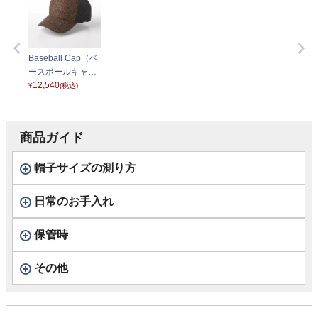
Baseball Cap（ベ
ースボールキャッ
プ）W120440 ブ
12,540
¥
(税込)
ラウン
商品ガイド
帽子サイズの測り方
日常のお手入れ
保管時
その他