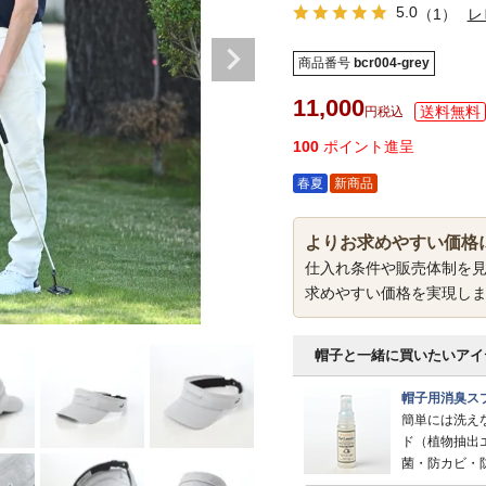
5.0
（1）
レ
商品番号
bcr004-grey
11,000
税込
100
ポイント進呈
春夏
新商品
よりお求めやすい価格
仕入れ条件や販売体制を
求めやすい価格を実現し
帽子と一緒に買いたいアイ
帽子用消臭スプ
簡単には洗え
ド（植物抽出
菌・防カビ・