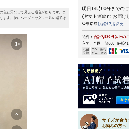
明日
14時00分
までの
の色と異なって見える場合があります。ま
(ヤマト運輸)
でお届け
ります。特にベージュやグレー系の帽子は
東京都
お届け先を変更
送料：
合計
7,980円以上
の
入で、全国一律660円(税込)
サイズが合う
お悩みの方へ