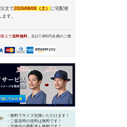
ご注文で
2026/08/08（土）
に
宅配便
します。
ご購入で
送料無料
。合計7,980円未満のご購
。
・無料でサイズ交換いただけます！
か
・ご返送時の送料は無料です！
・交換品の再配達も無料です！