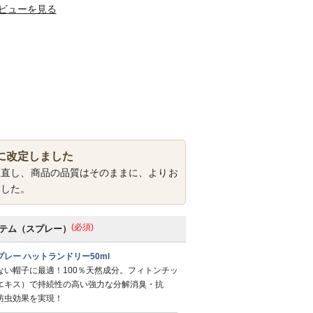
ビューを見る
に改定しました
見直し、商品の品質はそのままに、よりお
ました。
(必須)
テム（スプレー）
レー ハットランドリー50ml
ない帽子に最適！100％天然成分。フィトンチッ
エキス）で持続性の高い強力な分解消臭・抗
防虫効果を実現！