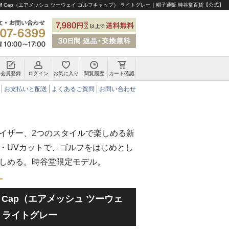
y Golf Cap（エアメッシュ ツーウェイ ゴルフキャップ） ライトグレー｜帽子通販 時谷堂百貨【公式】
会員登録
ログイン
お気に入り
閲覧履歴
カート確認
チロリアンハット・アルペンハット
お支払いと配送
よくあるご質問
お問い合わせ
イザー、2つのスタイルで楽しめる新
・UVカットで、ゴルフをはじめとし
しめる。時谷堂限定モデル。
ー
Golf Cap（エアメッシュ ツーウェ
 ライトグレー