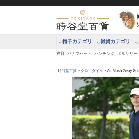
帽子カテゴリ
雑貨カテゴリ
ブラッシュアップハッター ブラー
エクアドル
注目
パナマハット
ハンチング
ボルサリー
時谷堂百貨
クロコダイル
Air Mesh 2w