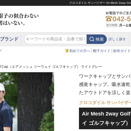
クロコダイル サンバイザー Air Mesh 2wa
ブランド
検索
詳しく探す
エクアドル
スウェーデン
ウエスタンハット・テンガロンハット
エクアドル
クリスティーズ ロンドン
ノ
初めての方へ
帽子ガイド
財布ガイド
ay Golf Cap（エアメッシュ ツーウェイ ゴルフキャップ） ライトグレー
ワークキャップとサンバ
感覚キャップ。吸水速乾
たアウトドアを涼しく楽
クロコダイル サンバイザ
Air Mesh 2way 
イ ゴルフキャップ）