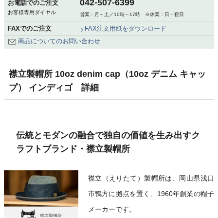
042-507-6399
お電話でのご注文
お客様専用ダイヤル
営業：月～土／10時～17時 ※休業：日・祝日
FAXでのご注文
FAX注文用紙をダウンロード
商品についてのお問い合わせ
襟立製帽所 10oz denim cap（10oz デニム キャッ
プ） インディゴ 詳細
伝統とモダンの融合で独自の価値を生み出すク
ラフトブランド・襟立製帽所
襟立（えりたて）製帽所は、岡山県浅口
市鴨方に拠点を置く、1960年創業の帽子
メーカーです。