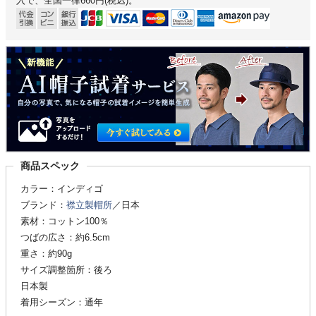
入で、全国一律660円(税込)。
商品スペック
カラー：インディゴ
ブランド：
襟立製帽所
／日本
素材：コットン100％
つばの広さ：約6.5cm
重さ：約90g
サイズ調整箇所：後ろ
日本製
着用シーズン：通年