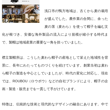
浅口市の鴨方地域は、古くから麦の栽培
が盛んでした。農作業の合間に、余った
麦の茎（麦わら）を使って帽子を編む文
化が根づき、安価な海外製品の流入により規模が縮小する時代ま
で、製帽は地域産業の重要な一角を担っていました。
襟立製帽所は、こうした麦わら帽子の産地として栄えた地域性を背
景に、長年にわたってものづくりを続けています。創業当初は麦わ
ら帽子の製造を中心としていましたが、時代の変化に対応し、現在
では、ROUBOU（ロウボウ）などの自社ブランドにより、帽子の企
画・製造・販売までを一貫して手がけています。
特徴は、伝統的な技術と現代的なデザインの融合にあります。中で