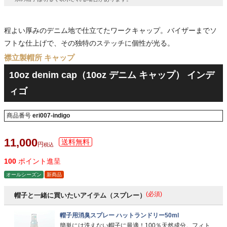
程よい厚みのデニム地で仕立てたワークキャップ。バイザーまでソ
フトな仕上げで、その独特のステッチに個性が光る。
襟立製帽所 キャップ
10oz denim cap（10oz デニム キャップ） インデ
ィゴ
商品番号
eri007-indigo
11,000
税込
100
ポイント進呈
オールシーズン
新商品
(必須)
帽子と一緒に買いたいアイテム（スプレー）
帽子用消臭スプレー ハットランドリー50ml
簡単には洗えない帽子に最適！100％天然成分。フィト