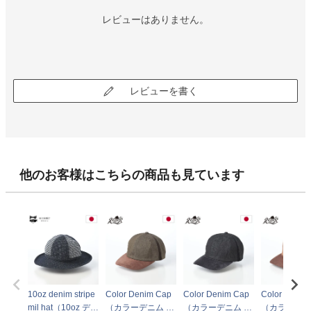
レビューはありません。
レビューを書く
他のお客様はこちらの商品も見ています
10oz denim stripe
Color Denim Cap
Color Denim Cap
Color Denim
mil hat（10oz デニ
（カラーデニム キ
（カラーデニム キ
（カラーデニ