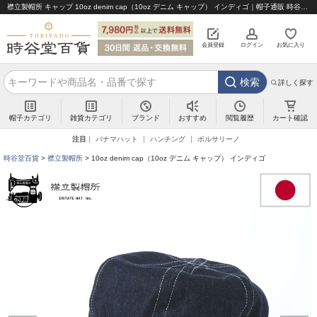
襟立製帽所 キャップ 10oz denim cap（10oz デニム キャップ） インディゴ｜帽子通販 時谷堂百貨【公式】
会員登録
ログイン
お気に入り
検索
詳しく探す
帽子カテゴリ
雑貨カテゴリ
ブランド
閲覧履歴
カート確認
おすすめ
注目
パナマハット
ハンチング
ボルサリーノ
時谷堂百貨
襟立製帽所
10oz denim cap（10oz デニム キャップ） インディゴ