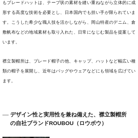
もブレードハットは、テープ状の素材を縫い重ねながら立体的に成
形する高度な技術を必要とし、日本国内でも担い手が限られていま
す。こうした希少な職人技を活かしながら、岡山特産のデニム、倉
敷帆布などの地域素材も取り入れた、日常になじむ製品を提案して
います。
襟立製帽所は、ブレード帽子の他、キャップ、ハットなど幅広い種
類の帽子を展開し、近年はバッグやウェアなどにも領域を広げてい
ます。
デザイン性と実用性を兼ね備えた、襟立製帽所
の自社ブランドROUBOU（ロウボウ）