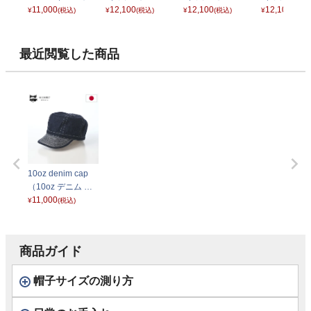
ム ストライプ ミリ
11,000
ャップ） グリーン
12,100
ャップ） ブラック
12,100
ャップ） ブ
12,100
¥
(税込)
¥
(税込)
¥
(税込)
¥
(税込)
タリーハット） ネ
イビー
最近閲覧した商品
10oz denim cap
（10oz デニム キ
ャップ） インディ
11,000
¥
(税込)
ゴ
商品ガイド
帽子サイズの測り方