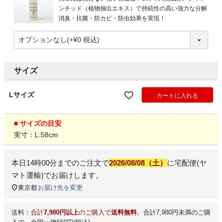
ンチッド（植物抽出エキス）で持続性の高い強力な分解
消臭・抗菌・防カビ・防虫効果を実現！
サイズ
Lサイズ
カートに入れる
■ サイズの目安
実寸：L:58cm
本日
14時00分
までのご注文で
2026/08/08（土）
に
宅配便(ヤ
マト運輸)
でお届けします。
東京都
お届け先を変更
送料：
合計
7,980円以上
のご購入で
送料無料
。合計7,980円未満のご購