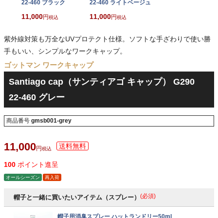
22-460 ブラック
22-460 ライトベージュ
11,000
11,000
税込
税込
紫外線対策も万全なUVプロテクト仕様。ソフトな手ざわりで使い勝
手もいい、シンプルなワークキャップ。
ゴットマン ワークキャップ
Santiago cap（サンティアゴ キャップ） G290
22-460 グレー
商品番号
gmsb001-grey
11,000
税込
100
ポイント進呈
オールシーズン
再入荷
(必須)
帽子と一緒に買いたいアイテム（スプレー）
帽子用消臭スプレー ハットランドリー50ml