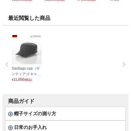
ブラック
ライトベージュ
レン キャップ） ブ
レン キャップ
ラック
ージュ
最近閲覧した商品
Santiago cap（サ
ンティアゴ キャッ
プ） G290 22-460
11,000
¥
(税込)
グレー
商品ガイド
帽子サイズの測り方
日常のお手入れ