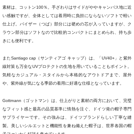
素材は、コットン100％。手ざわりはサイドがややキャンバス地に近
い感触ですが、全体としては着用時に負担にならないソフトで軽い
仕上げ。バイザー（つば）部分には硬めの芯が入っていますが、ク
ラウン部分はソフトなので比較的コンパクトにまとめられ、持ち歩
きにも便利です。
またSantiago cap（サンティアゴ キャップ）は、「UV40+」と紫外
線対策も万全なUVプロテクトの生地を用いていることもポイント。
気軽なカジュアル・スタイルから本格的なアウトドアまで、屋外
や、紫外線が気になる季節の着用に好適な仕様となっています。
Gottmann（ゴットマン）は、仕上がりと素材の両方において、完璧
なフィット感と最高の品質基準に情熱を注ぐ、ドイツ発の帽子専門
サプライヤーです。その強みは、ドイツブランドらしい丁寧な縫
製。美しいシルエットと機能性を兼ね備えた帽子は、世界各国の帽