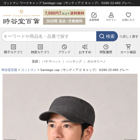
ゴットマン ワークキャップ Santiago cap（サンティアゴ キャップ） G290 22-460 グレー｜帽子通販 時谷堂百貨【公式】
会員登録
ログイン
お気に入り
検索
詳しく探す
帽子カテゴリ
雑貨カテゴリ
ブランド
閲覧履歴
カート確認
おすすめ
注目
パナマハット
ハンチング
ボルサリーノ
時谷堂百貨
ゴットマン
Santiago cap（サンティアゴ キャップ） G290 22-460 グレー