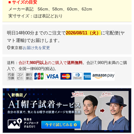
■ サイズの目安
メーカー表記 56cm、58cm、60cm、62cm
実寸サイズ：ほぼ表記どおり
明日
14時00分
までのご注文で
2026/08/11（火）
に
宅配便(ヤ
マト運輸)
でお届けします。
東京都
お届け先を変更
送料：
合計
7,980円以上
のご購入で
送料無料
。合計7,980円未満のご購
入で、全国一律660円(税込)。