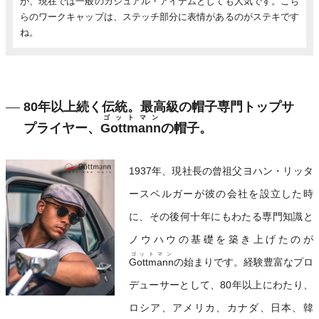
が、現在では一般のカジュアル・アイテムとしても人気です。こち
らのワークキャップは、ステッチ部分に表情があるのがステキです
ね。
80年以上続く伝統。最高級の帽子専門トップサ
ゴットマン
プライヤー、
Gottmann
の帽子。
1937年、現社長の曾祖父ヨハン・リッタ
ースベルガーが彼の会社を設立した時
に、その後何十年にもわたる専門知識と
ノウハウの基礎を築き上げたのが
ゴットマン
Gottmann
の始まりです。経験豊富なプロ
デューサーとして、80年以上にわたり、
ロシア、アメリカ、カナダ、日本、韓