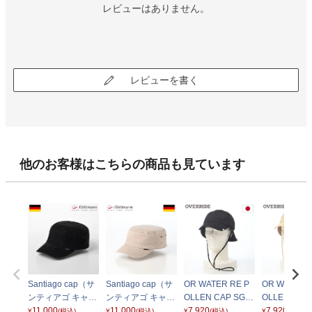
レビューはありません。
レビューを書く
他のお客様はこちらの商品も見ています
Santiago cap（サ
Santiago cap（サ
OR WATER RE P
OR WATER 
ンティアゴ キャッ
ンティアゴ キャッ
OLLEN CAP SGP
OLLEN CAP
プ） G290 22-460
11,000
プ） G290 22-460
11,000
（ウォーター リ ポ
7,920
（ウォーター 
7,920
¥
(税込)
¥
(税込)
¥
(税込)
¥
(税込)