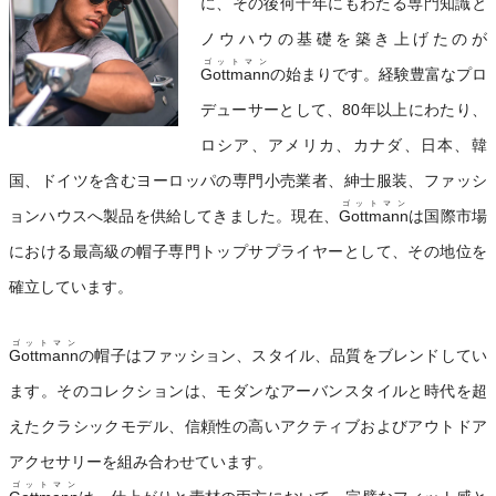
に、その後何十年にもわたる専門知識と
ノウハウの基礎を築き上げたのが
ゴットマン
Gottmann
の始まりです。経験豊富なプロ
デューサーとして、80年以上にわたり、
ロシア、アメリカ、カナダ、日本、韓
国、ドイツを含むヨーロッパの専門小売業者、紳士服装、ファッシ
ゴットマン
ョンハウスへ製品を供給してきました。現在、
Gottmann
は国際市場
における最高級の帽子専門トップサプライヤーとして、その地位を
確立しています。
ゴットマン
Gottmann
の帽子はファッション、スタイル、品質をブレンドしてい
ます。そのコレクションは、モダンなアーバンスタイルと時代を超
えたクラシックモデル、信頼性の高いアクティブおよびアウトドア
アクセサリーを組み合わせています。
ゴットマン