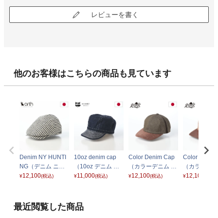
レビューを書く
他のお客様はこちらの商品も見ています
Denim NY HUNTI
10oz denim cap
Color Denim Cap
Color Denim
NG（デニム ニュ
（10oz デニム キ
（カラーデニム キ
（カラーデニ
ーヨーク ハンチン
12,100
ャップ） インディ
11,000
ャップ） グリーン
12,100
ャップ） ブ
12,100
¥
(税込)
¥
(税込)
¥
(税込)
¥
(税込)
グ） ストライプ
ゴ
最近閲覧した商品