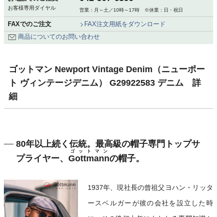
お客様専用ダイヤル
営業：月～土／10時～17時 ※休業：日・祝日
FAXでのご注文
FAX注文用紙をダウンロード
商品についてのお問い合わせ
ゴットマン Newport Vintage Denim（ニューポー
ト ヴィンテージデニム） G29922583 デニム 詳
細
80年以上続く伝統。最高級の帽子専門トップサ
ゴットマン
プライヤー、
Gottmann
の帽子。
1937年、現社長の曾祖父ヨハン・リッタ
ースベルガーが彼の会社を設立した時