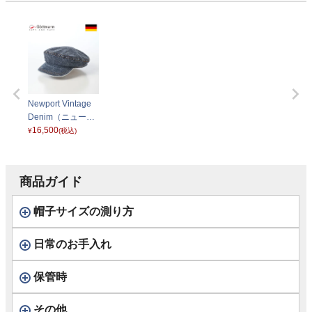
Newport Vintage
Denim（ニューポ
ート ヴィンテージ
16,500
¥
(税込)
デニム） G299225
83 デニム
商品ガイド
帽子サイズの測り方
日常のお手入れ
保管時
その他