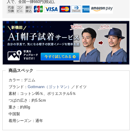
入で、全国一律660円(税込)。
商品スペック
カラー：デニム
ブランド：
Gottmann（ゴットマン）
／ドイツ
素材：コットン95％、ポリエステル5％
つばの広さ：約5.5cm
重さ：約80g
中国製
着用シーズン：通年