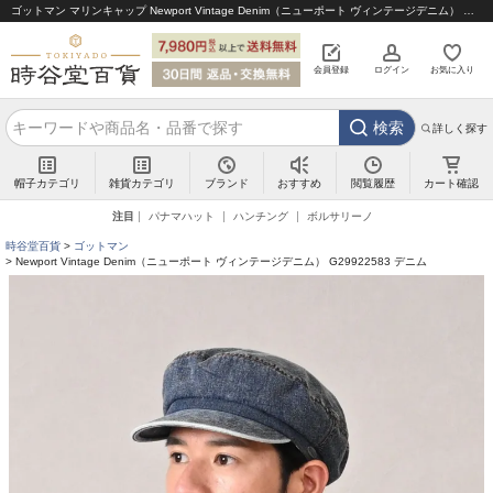
ゴットマン マリンキャップ Newport Vintage Denim（ニューポート ヴィンテージデニム） G29922583 デニム｜帽子通販 時谷堂百貨【公式】
会員登録
ログイン
お気に入り
検索
詳しく探す
帽子カテゴリ
雑貨カテゴリ
ブランド
閲覧履歴
カート確認
おすすめ
注目
パナマハット
ハンチング
ボルサリーノ
時谷堂百貨
ゴットマン
Newport Vintage Denim（ニューポート ヴィンテージデニム） G29922583 デニム